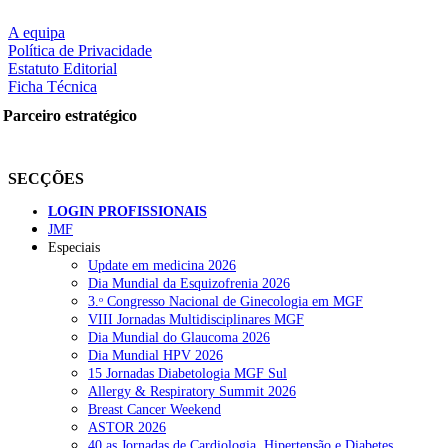
A equipa
Política de Privacidade
Estatuto Editorial
Ficha Técnica
Parceiro estratégico
SECÇÕES
LOGIN PROFISSIONAIS
JMF
Especiais
Update em medicina 2026
Dia Mundial da Esquizofrenia 2026
3.ᵒ Congresso Nacional de Ginecologia em MGF
VIII Jornadas Multidisciplinares MGF
Dia Mundial do Glaucoma 2026
Dia Mundial HPV 2026
15 Jornadas Diabetologia MGF Sul
Allergy & Respiratory Summit 2026
Breast Cancer Weekend
ASTOR 2026
40.as Jornadas de Cardiologia, Hipertensão e Diabetes