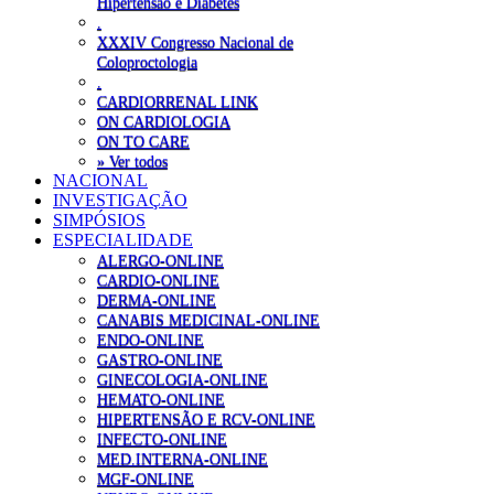
Hipertensão e Diabetes
.
XXXIV Congresso Nacional de
Coloproctologia
.
CARDIORRENAL LINK
ON CARDIOLOGIA
ON TO CARE
» Ver todos
NACIONAL
INVESTIGAÇÃO
SIMPÓSIOS
ESPECIALIDADE
ALERGO-ONLINE
CARDIO-ONLINE
DERMA-ONLINE
CANABIS MEDICINAL-ONLINE
ENDO-ONLINE
GASTRO-ONLINE
GINECOLOGIA-ONLINE
HEMATO-ONLINE
HIPERTENSÃO E RCV-ONLINE
INFECTO-ONLINE
MED.INTERNA-ONLINE
MGF-ONLINE