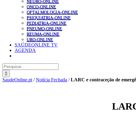
NEURO-ONLINE
ONCO-ONLINE
OFTALMOLOGIA-ONLINE
PSIQUIATRIA-ONLINE
PEDIATRIA-ONLINE
PNEUMO-ONLINE
REUMA-ONLINE
URO-ONLINE
SAÚDEONLINE TV
AGENDA
Pesquisar
SaudeOnline.pt
/
Notícia Fechada
/
LARC e contraceção de emergên
LARC 