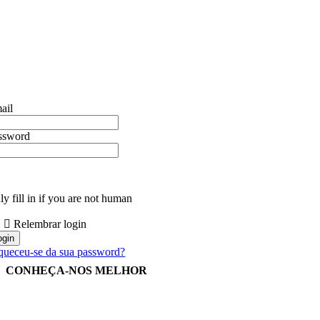
ail
ssword
y fill in if you are not human
Relembrar login
queceu-se da sua password?
CONHEÇA-NOS MELHOR