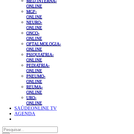
MED.INTERNA-
ONLINE
MGF-
ONLINE
NEURO-
ONLINE
ONCO-
ONLINE
OFTALMOLOGIA-
ONLINE
PSIQUIATRIA-
ONLINE
PEDIATRIA-
ONLINE
PNEUMO-
ONLINE
REUMA-
ONLINE
URO-
ONLINE
SAÚDEONLINE TV
AGENDA
Pesquisar