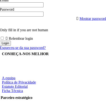
Email
Password
Mostrar passwor
Only fill in if you are not human
Relembrar login
Esqueceu-se da sua password?
CONHEÇA-NOS MELHOR
A equipa
Política de Privacidade
Estatuto Editorial
Ficha Técnica
Parceiro estratégico