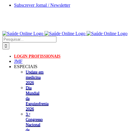
Skip
Subscrever Jornal / Newsletter
to
content
Pesquisar
LOGIN PROFISSIONAIS
JMF
ESPECIAIS
Update em
medicina
2026
Dia
Mundial
da
Esquizofrenia
2026
3.ᵒ
Congresso
Nacional
de