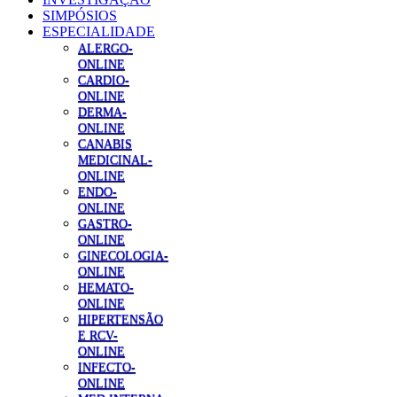
SIMPÓSIOS
ESPECIALIDADE
ALERGO-
ONLINE
CARDIO-
ONLINE
DERMA-
ONLINE
CANABIS
MEDICINAL-
ONLINE
ENDO-
ONLINE
GASTRO-
ONLINE
GINECOLOGIA-
ONLINE
HEMATO-
ONLINE
HIPERTENSÃO
E RCV-
ONLINE
INFECTO-
ONLINE