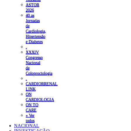
ASTOR
2026
40.as
Jornadas
de
Cardiologia,
Hipertensão
e Diabetes
.
XXXIV
Congresso
Nacional
de
Coloproctologia
.
CARDIORRENAL
LINK
ON
CARDIOLOGIA
ON TO
CARE
» Ver
todos
NACIONAL
INVESTIGAÇÃO