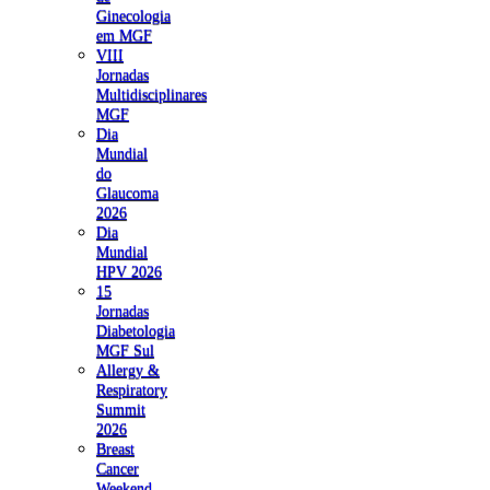
Ginecologia
em MGF
VIII
Jornadas
Multidisciplinares
MGF
Dia
Mundial
do
Glaucoma
2026
Dia
Mundial
HPV 2026
15
Jornadas
Diabetologia
MGF Sul
Allergy &
Respiratory
Summit
2026
Breast
Cancer
Weekend