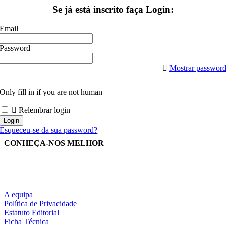
Se já está inscrito faça Login:
Email
Password
Mostrar passwor
Only fill in if you are not human
Relembrar login
Esqueceu-se da sua password?
CONHEÇA-NOS MELHOR
A equipa
Política de Privacidade
Estatuto Editorial
Ficha Técnica