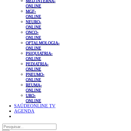
MED.INTERNA-
ONLINE
MGF-
ONLINE
NEURO-
ONLINE
ONCO-
ONLINE
OFTALMOLOGIA-
ONLINE
PSIQUIATRIA-
ONLINE
PEDIATRIA-
ONLINE
PNEUMO-
ONLINE
REUMA-
ONLINE
URO-
ONLINE
SAÚDEONLINE TV
AGENDA
Pesquisar