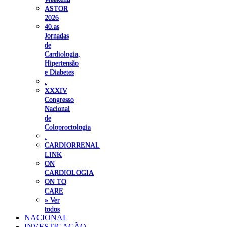
ASTOR
2026
40.as
Jornadas
de
Cardiologia,
Hipertensão
e Diabetes
.
XXXIV
Congresso
Nacional
de
Coloproctologia
.
CARDIORRENAL
LINK
ON
CARDIOLOGIA
ON TO
CARE
» Ver
todos
NACIONAL
INVESTIGAÇÃO