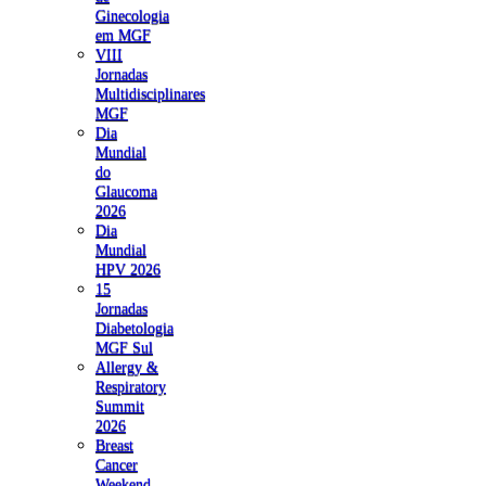
Ginecologia
em MGF
VIII
Jornadas
Multidisciplinares
MGF
Dia
Mundial
do
Glaucoma
2026
Dia
Mundial
HPV 2026
15
Jornadas
Diabetologia
MGF Sul
Allergy &
Respiratory
Summit
2026
Breast
Cancer
Weekend