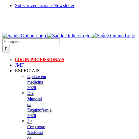
Skip
Subscrever Jornal / Newsletter
to
content
Pesquisar
LOGIN PROFISSIONAIS
JMF
ESPECIAIS
Update em
medicina
2026
Dia
Mundial
da
Esquizofrenia
2026
3.ᵒ
Congresso
Nacional
de