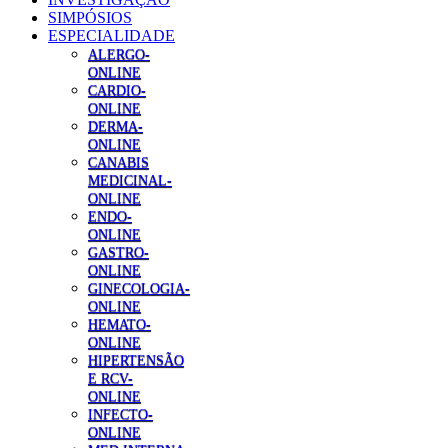
SIMPÓSIOS
ESPECIALIDADE
ALERGO-
ONLINE
CARDIO-
ONLINE
DERMA-
ONLINE
CANABIS
MEDICINAL-
ONLINE
ENDO-
ONLINE
GASTRO-
ONLINE
GINECOLOGIA-
ONLINE
HEMATO-
ONLINE
HIPERTENSÃO
E RCV-
ONLINE
INFECTO-
ONLINE