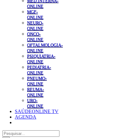
MED.INTERNA-
ONLINE
MGF-
ONLINE
NEURO-
ONLINE
ONCO-
ONLINE
OFTALMOLOGIA-
ONLINE
PSIQUIATRIA-
ONLINE
PEDIATRIA-
ONLINE
PNEUMO-
ONLINE
REUMA-
ONLINE
URO-
ONLINE
SAÚDEONLINE TV
AGENDA
Pesquisar