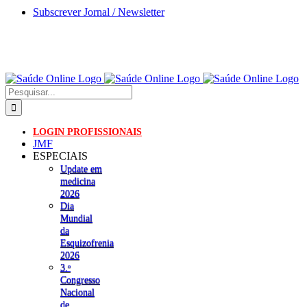
Skip
Subscrever Jornal / Newsletter
to
content
Pesquisar
LOGIN PROFISSIONAIS
JMF
ESPECIAIS
Update em
medicina
2026
Dia
Mundial
da
Esquizofrenia
2026
3.ᵒ
Congresso
Nacional
de