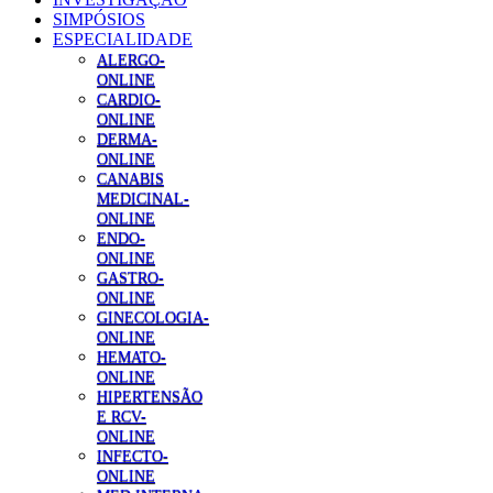
SIMPÓSIOS
ESPECIALIDADE
ALERGO-
ONLINE
CARDIO-
ONLINE
DERMA-
ONLINE
CANABIS
MEDICINAL-
ONLINE
ENDO-
ONLINE
GASTRO-
ONLINE
GINECOLOGIA-
ONLINE
HEMATO-
ONLINE
HIPERTENSÃO
E RCV-
ONLINE
INFECTO-
ONLINE