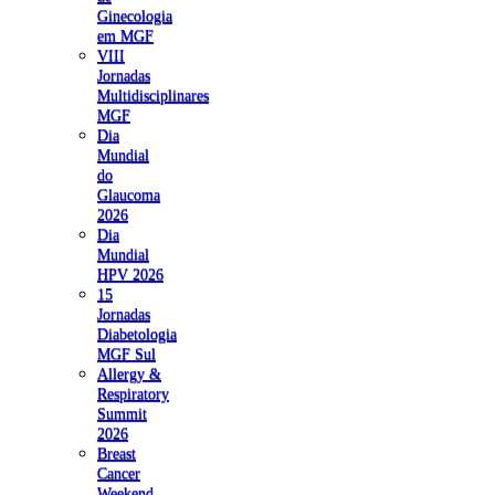
Ginecologia
em MGF
VIII
Jornadas
Multidisciplinares
MGF
Dia
Mundial
do
Glaucoma
2026
Dia
Mundial
HPV 2026
15
Jornadas
Diabetologia
MGF Sul
Allergy &
Respiratory
Summit
2026
Breast
Cancer
Weekend