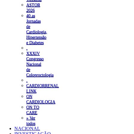
ASTOR
2026
40.as
Jornadas
de
Cardiologia,
Hipertensão
e Diabetes
.
XXXIV
Congresso
Nacional
de
Coloproctologia
.
CARDIORRENAL
LINK
ON
CARDIOLOGIA
ON TO
CARE
» Ver
todos
NACIONAL
INVESTIGAÇÃO