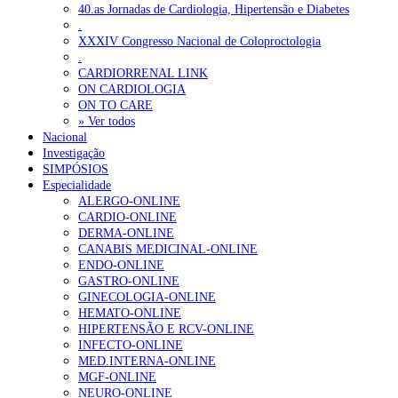
40.as Jornadas de Cardiologia, Hipertensão e Diabetes
.
XXXIV Congresso Nacional de Coloproctologia
.
CARDIORRENAL LINK
ON CARDIOLOGIA
ON TO CARE
» Ver todos
Nacional
Investigação
SIMPÓSIOS
Especialidade
ALERGO-ONLINE
CARDIO-ONLINE
DERMA-ONLINE
CANABIS MEDICINAL-ONLINE
ENDO-ONLINE
GASTRO-ONLINE
GINECOLOGIA-ONLINE
HEMATO-ONLINE
HIPERTENSÃO E RCV-ONLINE
INFECTO-ONLINE
MED.INTERNA-ONLINE
MGF-ONLINE
NEURO-ONLINE