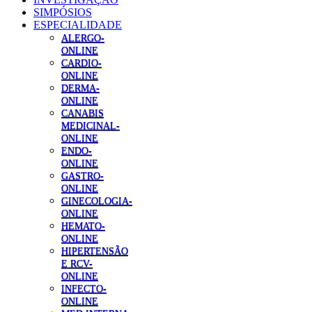
SIMPÓSIOS
ESPECIALIDADE
ALERGO-
ONLINE
CARDIO-
ONLINE
DERMA-
ONLINE
CANABIS
MEDICINAL-
ONLINE
ENDO-
ONLINE
GASTRO-
ONLINE
GINECOLOGIA-
ONLINE
HEMATO-
ONLINE
HIPERTENSÃO
E RCV-
ONLINE
INFECTO-
ONLINE