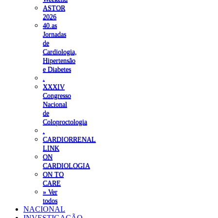
ASTOR
2026
40.as
Jornadas
de
Cardiologia,
Hipertensão
e Diabetes
.
XXXIV
Congresso
Nacional
de
Coloproctologia
.
CARDIORRENAL
LINK
ON
CARDIOLOGIA
ON TO
CARE
» Ver
todos
NACIONAL
INVESTIGAÇÃO