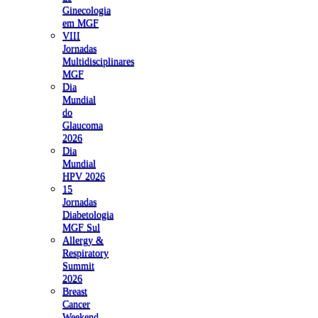
Ginecologia
em MGF
VIII
Jornadas
Multidisciplinares
MGF
Dia
Mundial
do
Glaucoma
2026
Dia
Mundial
HPV 2026
15
Jornadas
Diabetologia
MGF Sul
Allergy &
Respiratory
Summit
2026
Breast
Cancer
Weekend