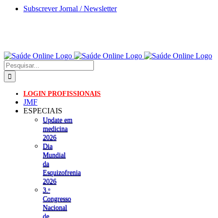
Skip
Subscrever Jornal / Newsletter
to
content
Pesquisar
LOGIN PROFISSIONAIS
JMF
ESPECIAIS
Update em
medicina
2026
Dia
Mundial
da
Esquizofrenia
2026
3.ᵒ
Congresso
Nacional
de