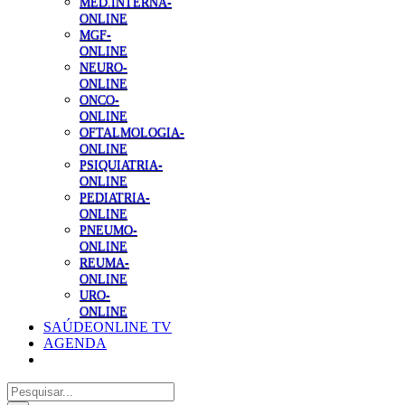
MED.INTERNA-
ONLINE
MGF-
ONLINE
NEURO-
ONLINE
ONCO-
ONLINE
OFTALMOLOGIA-
ONLINE
PSIQUIATRIA-
ONLINE
PEDIATRIA-
ONLINE
PNEUMO-
ONLINE
REUMA-
ONLINE
URO-
ONLINE
SAÚDEONLINE TV
AGENDA
Pesquisar