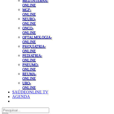
MED.INTERNA-
ONLINE
MGF-
ONLINE
NEURO-
ONLINE
ONCO-
ONLINE
OFTALMOLOGIA-
ONLINE
PSIQUIATRIA-
ONLINE
PEDIATRIA-
ONLINE
PNEUMO-
ONLINE
REUMA-
ONLINE
URO-
ONLINE
SAÚDEONLINE TV
AGENDA
Pesquisar