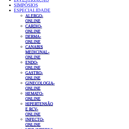
SIMPÓSIOS
ESPECIALIDADE
ALERGO-
ONLINE
CARDIO-
ONLINE
DERMA-
ONLINE
CANABIS
MEDICINAL-
ONLINE
ENDO-
ONLINE
GASTRO-
ONLINE
GINECOLOGIA-
ONLINE
HEMATO-
ONLINE
HIPERTENSÃO
E RCV-
ONLINE
INFECTO-
ONLINE