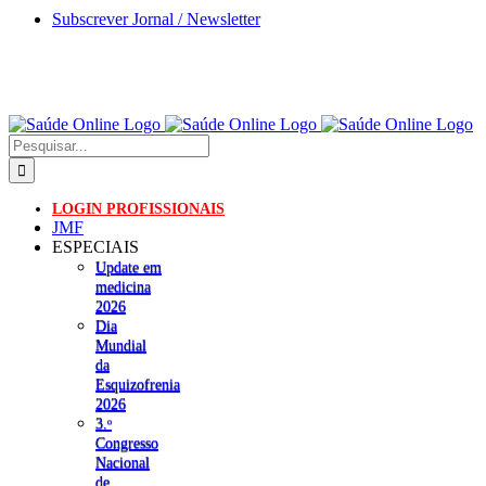
Skip
Subscrever Jornal / Newsletter
to
content
Pesquisar
LOGIN PROFISSIONAIS
JMF
ESPECIAIS
Update em
medicina
2026
Dia
Mundial
da
Esquizofrenia
2026
3.ᵒ
Congresso
Nacional
de