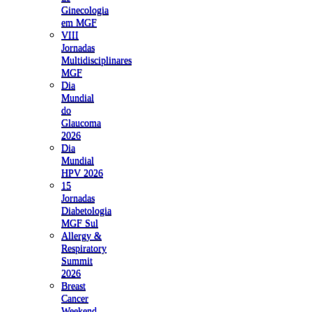
Ginecologia
em MGF
VIII
Jornadas
Multidisciplinares
MGF
Dia
Mundial
do
Glaucoma
2026
Dia
Mundial
HPV 2026
15
Jornadas
Diabetologia
MGF Sul
Allergy &
Respiratory
Summit
2026
Breast
Cancer
Weekend