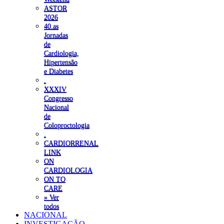
ASTOR
2026
40.as
Jornadas
de
Cardiologia,
Hipertensão
e Diabetes
.
XXXIV
Congresso
Nacional
de
Coloproctologia
.
CARDIORRENAL
LINK
ON
CARDIOLOGIA
ON TO
CARE
» Ver
todos
NACIONAL
INVESTIGAÇÃO