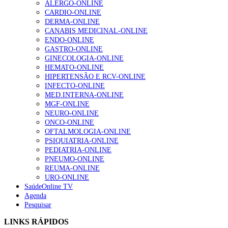
ALERGO-ONLINE
te na Insuficiência Cardíaca” da Bayer
CARDIO-ONLINE
207 visualizações
DERMA-ONLINE
CANABIS MEDICINAL-ONLINE
ENDO-ONLINE
GASTRO-ONLINE
Enfermagem Forense. “Da urgência ao tribunal, cada
GINECOLOGIA-ONLINE
gesto conta e cada profissional faz a diferença”
HEMATO-ONLINE
203 visualizações
HIPERTENSÃO E RCV-ONLINE
INFECTO-ONLINE
MED.INTERNA-ONLINE
MGF-ONLINE
Alguns milhares de utentes podem ficar sem médico de
NEURO-ONLINE
família com nova regras do registo, alerta associação
ONCO-ONLINE
162 visualizações
OFTALMOLOGIA-ONLINE
PSIQUIATRIA-ONLINE
PEDIATRIA-ONLINE
PNEUMO-ONLINE
REUMA-ONLINE
“Os programas de rastreio do cancro do pulmão são
URO-ONLINE
custo-efetivos e representam um investimento
SaúdeOnline TV
sustentável para os sistemas de saúde”
Agenda
94 visualizações
Pesquisar
LINKS RÁPIDOS
Quase quatro em cada dez doentes com enfarte