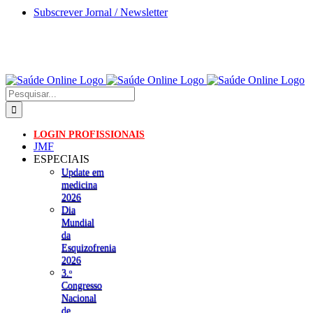
Skip
Subscrever Jornal / Newsletter
to
content
Pesquisar
LOGIN PROFISSIONAIS
JMF
ESPECIAIS
Update em
medicina
2026
Dia
Mundial
da
Esquizofrenia
2026
3.ᵒ
Congresso
Nacional
de