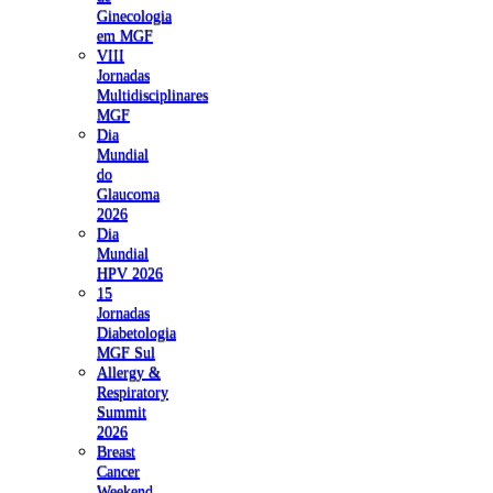
Ginecologia
em MGF
VIII
Jornadas
Multidisciplinares
MGF
Dia
Mundial
do
Glaucoma
2026
Dia
Mundial
HPV 2026
15
Jornadas
Diabetologia
MGF Sul
Allergy &
Respiratory
Summit
2026
Breast
Cancer
Weekend