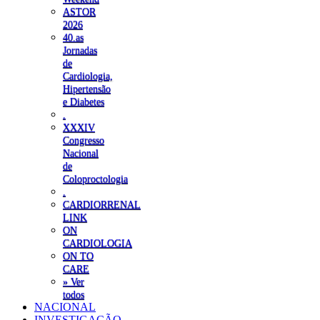
ASTOR
2026
40.as
Jornadas
de
Cardiologia,
Hipertensão
e Diabetes
.
XXXIV
Congresso
Nacional
de
Coloproctologia
.
CARDIORRENAL
LINK
ON
CARDIOLOGIA
ON TO
CARE
» Ver
todos
NACIONAL
INVESTIGAÇÃO