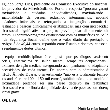
Segundo Jorge Dias, presidente da Comissão Executiva do hospital 
vice-provedor da Misericórdia do Porto, a resposta “procura garanti
proximidade e cuidados individualizados, maximizando 
funcionalidade da pessoa, reduzindo internamentos, apoiand
cuidadores informais e reforçando a integração comunitária”
Destinado a pessoas clinicamente estabilizadas, mas com incapacidad
psicossocial significativa, o projeto prevê apoiar diariamente oit
utentes. O contrato-programa estabelecido com os ministérios da Saúd
e da Segurança Social define que o valor diário da prestação d
serviços é de 40,44 euros, repartido entre Estado e doentes, consoant
os rendimentos destes últimos.
A equipa multidisciplinar é composta por psicólogos, assistente
sociais, enfermeiros de saúde mental, terapeutas ocupacionais 
auxiliares de ação médica, assegurando acompanhamento adaptado à
necessidades de cada utente. De acordo com o administrador d
CHCF, Ângelo Duarte, o investimento “não está totalmente fechado
mas andará entre 100 a 150 mil euros”, sublinhando que o modelo d
proximidade pretende ser um passo decisivo na reabilitaçã
psicossocial e na melhoria da qualidade de vida de pessoas com doenç
mental grave.
SO/LUSA
Notícia relacionad