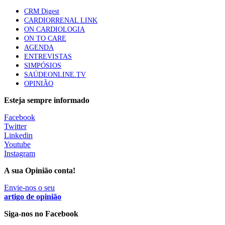
apresentavam níveis elevados de Lp(a), revela estudo
CRM Digest
88 visualizações
CARDIORRENAL LINK
ON CARDIOLOGIA
ON TO CARE
AGENDA
Trodelvy aprovado para primeira linha no cancro da
ENTREVISTAS
mama triplo negativo metastático em doentes não
SIMPÓSIOS
elegíveis para inibidores PD-(L)1
SAÚDEONLINE.TV
61 visualizações
OPINIÃO
Esteja sempre informado
MAIS NOTÍCIAS
Facebook
Twitter
Linkedin
Ordem dos Médicos pede simplificação urgente das regras para
Youtube
atualização de dados dos utentes
Instagram
10 Ago, 2026
|
0 Comments
A sua Opinião conta!
Envie-nos o seu
Programa Voltar a Casa para doentes com alta clínica só
artigo de opinião
avança com Orçamento de 2027
Siga-nos no Facebook
10 Ago, 2026
|
0 Comments