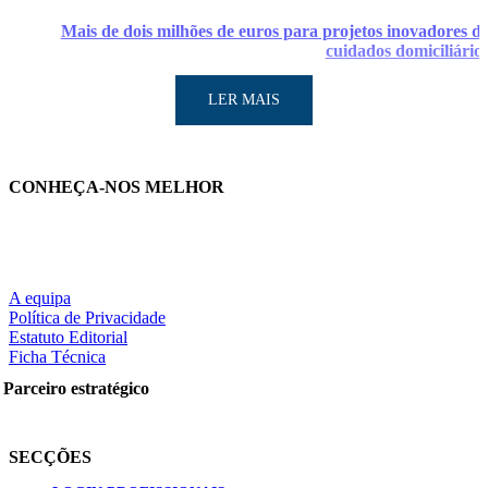
Mais de dois milhões de euros para projetos inovadores d
cuidados domiciliário
LER MAIS
CONHEÇA-NOS MELHOR
LER MAIS
A equipa
Política de Privacidade
Estatuto Editorial
Ficha Técnica
Partilhe nas redes sociais:
Parceiro estratégico
SECÇÕES
Pesquisar