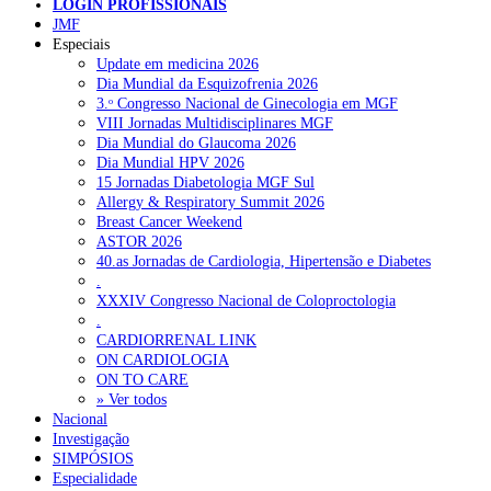
LOGIN PROFISSIONAIS
JMF
Especiais
NOTÍCIAS RECENTES
Update em medicina 2026
Dia Mundial da Esquizofrenia 2026
3.ᵒ Congresso Nacional de Ginecologia em MGF
Ordem dos Médicos pede simplificação urgente das regras para
VIII Jornadas Multidisciplinares MGF
atualização de dados dos utentes
10 de Agosto, 2026
Dia Mundial do Glaucoma 2026
Dia Mundial HPV 2026
Programa Voltar a Casa para doentes com alta clínica só avança
15 Jornadas Diabetologia MGF Sul
com Orçamento de 2027
10 de Agosto, 2026
Allergy & Respiratory Summit 2026
Breast Cancer Weekend
Ministério prepara regras para acompanhamento da gravidez de
ASTOR 2026
baixo risco por enfermeiros especialistas
10 de Agosto, 2026
40.as Jornadas de Cardiologia, Hipertensão e Diabetes
.
Presidente da República promulga clarificação dos incentivos a
XXXIV Congresso Nacional de Coloproctologia
médicos por trabalho suplementar
10 de Agosto, 2026
.
CARDIORRENAL LINK
Quase 11.900 jovens recorreram aos cheques psicólogo e
ON CARDIOLOGIA
nutricionista no primeiro mês
7 de Agosto, 2026
ON TO CARE
» Ver todos
Nacional
Investigação
NOTÍCIAS MAIS LIDAS
SIMPÓSIOS
Especialidade
1.º Episódio do Podcast “Frequência Cardio – Sintoniza