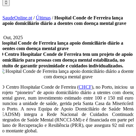
SaudeOnline.pt
/
Últimas
/
Hospital Conde de Ferreira lança
apoio domiciliário diário a doentes com doença mental grave
2 Out, 2025
Hospital Conde de Ferreira lança apoio domiciliário diário a
doentes com doença mental grave
O Centro Hospitalar Conde de Ferreira tem um projeto de apoio
domiciliário para pessoas com doença mental estabilizada, no
intuito de garantir proximidade e cuidados individualizados.
O Centro Hospitalar Conde de Ferreira (
CHCF
), no Porto, iniciou u
projeto “pioneiro” de apoio domiciliário diário a utentes com doenç
mental grave, num investimento estimado entre 100 e 150 mil euros
anunciou a unidade de saúde, gerida pela Santa Casa da Misericórdi
do Porto. A nova Equipa de Apoio Domiciliário de Saúde Menta
(EADSM) integra a Rede Nacional de Cuidados Continuado
Integrados de Saúde Mental (RNCCI-SM) e é financiada em parte pel
Plano de Recuperação e Resiliência (PRR), que assegura 92 mil euro
do montante global.