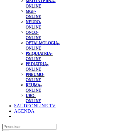
MED.INTERNA-
ONLINE
MGF-
ONLINE
NEURO-
ONLINE
ONCO-
ONLINE
OFTALMOLOGIA-
ONLINE
PSIQUIATRIA-
ONLINE
PEDIATRIA-
ONLINE
PNEUMO-
ONLINE
REUMA-
ONLINE
URO-
ONLINE
SAÚDEONLINE TV
AGENDA
Pesquisar