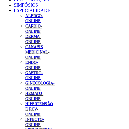
SIMPÓSIOS
ESPECIALIDADE
ALERGO-
ONLINE
CARDIO-
ONLINE
DERMA-
ONLINE
CANABIS
MEDICINAL-
ONLINE
ENDO-
ONLINE
GASTRO-
ONLINE
GINECOLOGIA-
ONLINE
HEMATO-
ONLINE
HIPERTENSÃO
E RCV-
ONLINE
INFECTO-
ONLINE