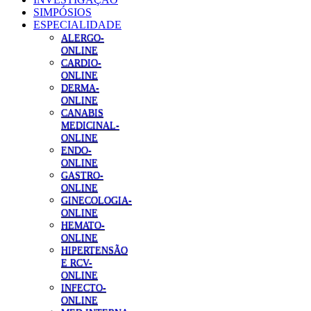
SIMPÓSIOS
ESPECIALIDADE
ALERGO-
ONLINE
CARDIO-
ONLINE
DERMA-
ONLINE
CANABIS
MEDICINAL-
ONLINE
ENDO-
ONLINE
GASTRO-
ONLINE
GINECOLOGIA-
ONLINE
HEMATO-
ONLINE
HIPERTENSÃO
E RCV-
ONLINE
INFECTO-
ONLINE