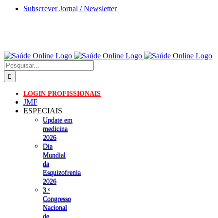
Skip
Subscrever Jornal / Newsletter
to
content
Pesquisar
LOGIN PROFISSIONAIS
JMF
ESPECIAIS
Update em
medicina
2026
Dia
Mundial
da
Esquizofrenia
2026
3.ᵒ
Congresso
Nacional
de