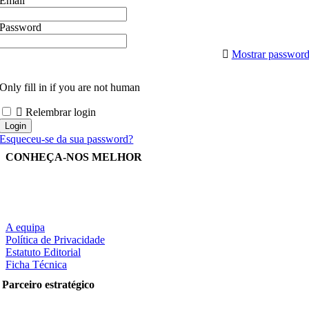
Email
Password
Mostrar passwor
Only fill in if you are not human
Relembrar login
Esqueceu-se da sua password?
CONHEÇA-NOS MELHOR
A equipa
Política de Privacidade
Estatuto Editorial
Ficha Técnica
Parceiro estratégico