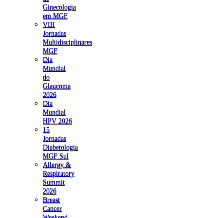
Ginecologia
em MGF
VIII
Jornadas
Multidisciplinares
MGF
Dia
Mundial
do
Glaucoma
2026
Dia
Mundial
HPV 2026
15
Jornadas
Diabetologia
MGF Sul
Allergy &
Respiratory
Summit
2026
Breast
Cancer
Weekend