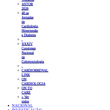
ASTOR
2026
40.as
Jornadas
de
Cardiologia,
Hipertensão
e Diabetes
.
XXXIV
Congresso
Nacional
de
Coloproctologia
.
CARDIORRENAL
LINK
ON
CARDIOLOGIA
ON TO
CARE
» Ver
todos
NACIONAL
INVESTIGAÇÃO