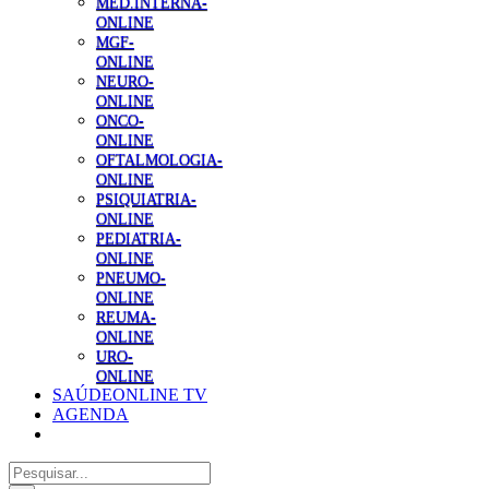
MED.INTERNA-
ONLINE
MGF-
ONLINE
NEURO-
ONLINE
ONCO-
ONLINE
OFTALMOLOGIA-
ONLINE
PSIQUIATRIA-
ONLINE
PEDIATRIA-
ONLINE
PNEUMO-
ONLINE
REUMA-
ONLINE
URO-
ONLINE
SAÚDEONLINE TV
AGENDA
Pesquisar