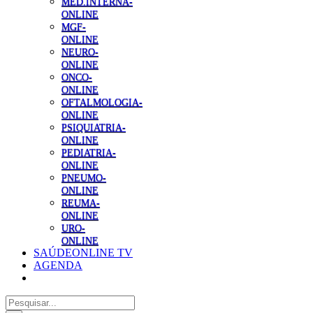
MED.INTERNA-
ONLINE
MGF-
ONLINE
NEURO-
ONLINE
ONCO-
ONLINE
OFTALMOLOGIA-
ONLINE
PSIQUIATRIA-
ONLINE
PEDIATRIA-
ONLINE
PNEUMO-
ONLINE
REUMA-
ONLINE
URO-
ONLINE
SAÚDEONLINE TV
AGENDA
Pesquisar