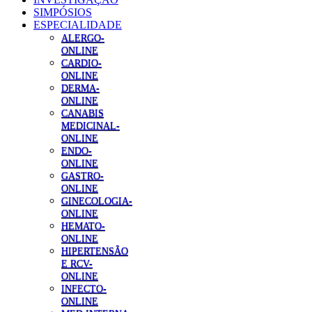
SIMPÓSIOS
ESPECIALIDADE
ALERGO-
ONLINE
CARDIO-
ONLINE
DERMA-
ONLINE
CANABIS
MEDICINAL-
ONLINE
ENDO-
ONLINE
GASTRO-
ONLINE
GINECOLOGIA-
ONLINE
HEMATO-
ONLINE
HIPERTENSÃO
E RCV-
ONLINE
INFECTO-
ONLINE