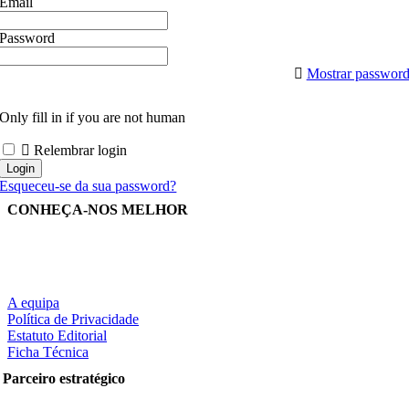
Email
Password
Mostrar passwor
Only fill in if you are not human
Relembrar login
Esqueceu-se da sua password?
CONHEÇA-NOS MELHOR
A equipa
Política de Privacidade
Estatuto Editorial
Ficha Técnica
Parceiro estratégico