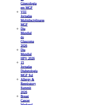
Ginecologia
em MGF
VIII
Jornadas
Multidisciplinares
MGF
Dia
Mundial
do
Glaucoma
2026
Dia
Mundial
HPV 2026
15
Jornadas
Diabetologia
MGF Sul
Allergy &
Respiratory
Summit
2026
Breast
Cancer
Weekend