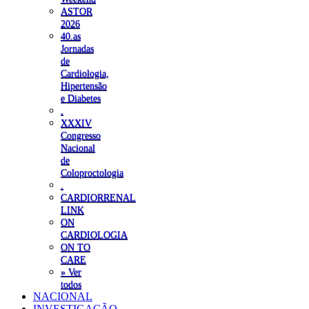
ASTOR
2026
40.as
Jornadas
de
Cardiologia,
Hipertensão
e Diabetes
.
XXXIV
Congresso
Nacional
de
Coloproctologia
.
CARDIORRENAL
LINK
ON
CARDIOLOGIA
ON TO
CARE
» Ver
todos
NACIONAL
INVESTIGAÇÃO