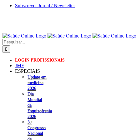
Skip
Subscrever Jornal / Newsletter
to
content
Pesquisar
LOGIN PROFISSIONAIS
JMF
ESPECIAIS
Update em
medicina
2026
Dia
Mundial
da
Esquizofrenia
2026
3.ᵒ
Congresso
Nacional
de