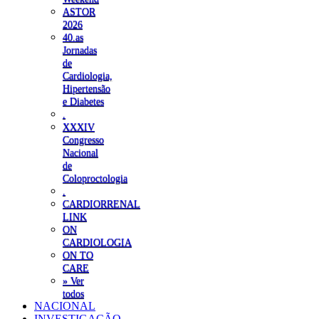
ASTOR
2026
40.as
Jornadas
de
Cardiologia,
Hipertensão
e Diabetes
.
XXXIV
Congresso
Nacional
de
Coloproctologia
.
CARDIORRENAL
LINK
ON
CARDIOLOGIA
ON TO
CARE
» Ver
todos
NACIONAL
INVESTIGAÇÃO