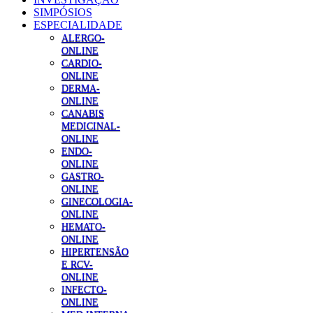
SIMPÓSIOS
ESPECIALIDADE
ALERGO-
ONLINE
CARDIO-
ONLINE
DERMA-
ONLINE
CANABIS
MEDICINAL-
ONLINE
ENDO-
ONLINE
GASTRO-
ONLINE
GINECOLOGIA-
ONLINE
HEMATO-
ONLINE
HIPERTENSÃO
E RCV-
ONLINE
INFECTO-
ONLINE