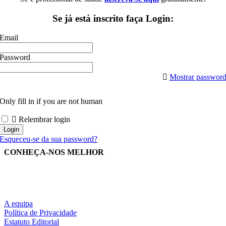
Se já está inscrito faça Login:
Email
Password
Mostrar passwor
Only fill in if you are not human
Relembrar login
Esqueceu-se da sua password?
CONHEÇA-NOS MELHOR
A equipa
Política de Privacidade
Estatuto Editorial