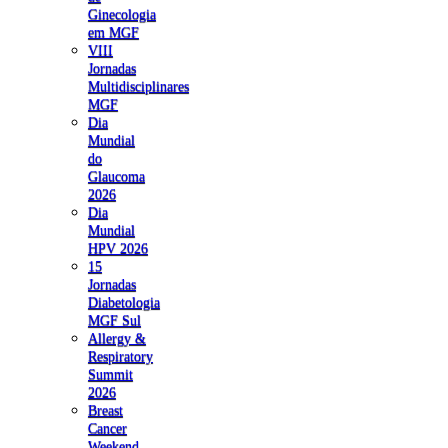
Ginecologia
em MGF
VIII
Jornadas
Multidisciplinares
MGF
Dia
Mundial
do
Glaucoma
2026
Dia
Mundial
HPV 2026
15
Jornadas
Diabetologia
MGF Sul
Allergy &
Respiratory
Summit
2026
Breast
Cancer
Weekend