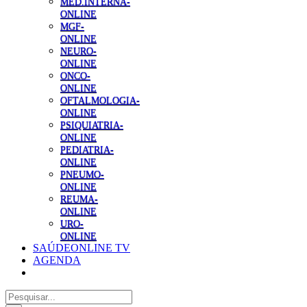
MED.INTERNA-
ONLINE
MGF-
ONLINE
NEURO-
ONLINE
ONCO-
ONLINE
OFTALMOLOGIA-
ONLINE
PSIQUIATRIA-
ONLINE
PEDIATRIA-
ONLINE
PNEUMO-
ONLINE
REUMA-
ONLINE
URO-
ONLINE
SAÚDEONLINE TV
AGENDA
Pesquisar