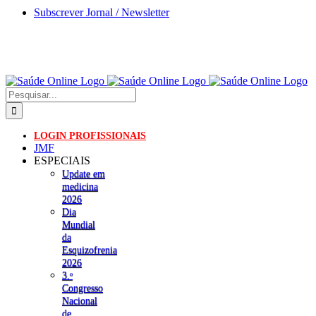
Skip
Subscrever Jornal / Newsletter
to
content
Pesquisar
LOGIN PROFISSIONAIS
JMF
ESPECIAIS
Update em
medicina
2026
Dia
Mundial
da
Esquizofrenia
2026
3.ᵒ
Congresso
Nacional
de