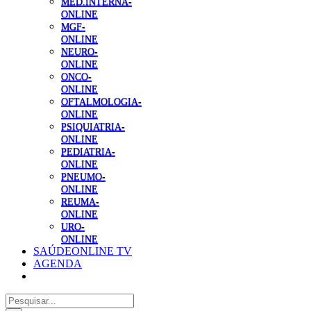
MED.INTERNA-
ONLINE
MGF-
ONLINE
NEURO-
ONLINE
ONCO-
ONLINE
OFTALMOLOGIA-
ONLINE
PSIQUIATRIA-
ONLINE
PEDIATRIA-
ONLINE
PNEUMO-
ONLINE
REUMA-
ONLINE
URO-
ONLINE
SAÚDEONLINE TV
AGENDA
Pesquisar