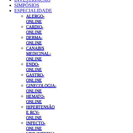
SIMPÓSIOS
ESPECIALIDADE
ALERGO-
ONLINE
CARDIO-
ONLINE
DERMA-
ONLINE
CANABIS
MEDICINAL-
ONLINE
ENDO-
ONLINE
GASTRO-
ONLINE
GINECOLOGIA-
ONLINE
HEMATO-
ONLINE
HIPERTENSÃO
E RCV-
ONLINE
INFECTO-
ONLINE