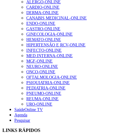
ALERGO-ONLINE
CARDIO-ONLINE
DERMA-ONLINE
Alguns milhares de utentes podem ficar sem médico de
CANABIS MEDICINAL-ONLINE
família com nova regras do registo, alerta associação
ENDO-ONLINE
155 visualizações
GASTRO-ONLINE
GINECOLOGIA-ONLINE
HEMATO-ONLINE
HIPERTENSÃO E RCV-ONLINE
1.º Episódio do Podcast “Frequência Cardio – Sintoniza
INFECTO-ONLINE
te na Insuficiência Cardíaca” da Bayer
MED.INTERNA-ONLINE
99 visualizações
MGF-ONLINE
NEURO-ONLINE
ONCO-ONLINE
OFTALMOLOGIA-ONLINE
“Os programas de rastreio do cancro do pulmão são
PSIQUIATRIA-ONLINE
custo-efetivos e representam um investimento
PEDIATRIA-ONLINE
sustentável para os sistemas de saúde”
PNEUMO-ONLINE
88 visualizações
REUMA-ONLINE
URO-ONLINE
SaúdeOnline TV
Agenda
Quase quatro em cada dez doentes com enfarte
Pesquisar
apresentavam níveis elevados de Lp(a), revela estudo
86 visualizações
LINKS RÁPIDOS