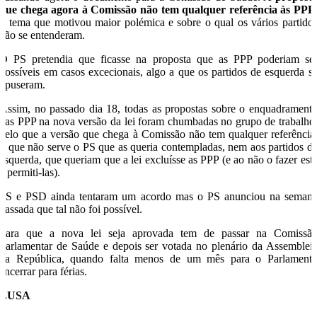
que chega agora à Comissão não tem qualquer referência às PPP
o tema que motivou maior polémica e sobre o qual os vários partido
não se entenderam.
O PS pretendia que ficasse na proposta que as PPP poderiam se
possíveis em casos excecionais, algo a que os partidos de esquerda s
opuseram.
Assim, no passado dia 18, todas as propostas sobre o enquadrament
das PPP na nova versão da lei foram chumbadas no grupo de trabalho
pelo que a versão que chega à Comissão não tem qualquer referência
o que não serve o PS que as queria contempladas, nem aos partidos d
esquerda, que queriam que a lei excluísse as PPP (e ao não o fazer est
a permiti-las).
PS e PSD ainda tentaram um acordo mas o PS anunciou na seman
passada que tal não foi possível.
Para que a nova lei seja aprovada tem de passar na Comissã
Parlamentar de Saúde e depois ser votada no plenário da Assemblei
da República, quando falta menos de um mês para o Parlament
encerrar para férias.
LUSA