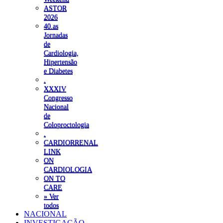
ASTOR
2026
40.as
Jornadas
de
Cardiologia,
Hipertensão
e Diabetes
.
XXXIV
Congresso
Nacional
de
Coloproctologia
.
CARDIORRENAL
LINK
ON
CARDIOLOGIA
ON TO
CARE
» Ver
todos
NACIONAL
INVESTIGAÇÃO