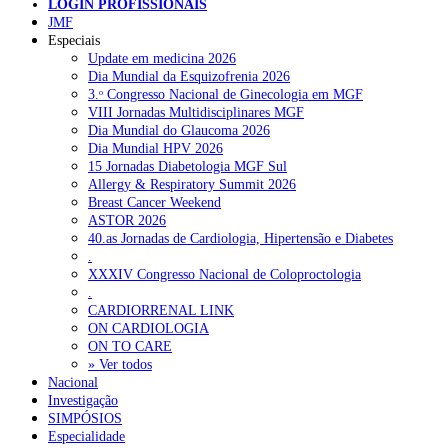
NOTÍCIAS RECENTES
LOGIN PROFISSIONAIS
JMF
Especiais
Quase 11.900 jovens recorreram aos cheques psicólogo e
Update em medicina 2026
nutricionista no primeiro mês
7 de Agosto, 2026
Dia Mundial da Esquizofrenia 2026
3.ᵒ Congresso Nacional de Ginecologia em MGF
ULS de Coimbra estreia cirurgia endoscópica do ouvido com
VIII Jornadas Multidisciplinares MGF
apoio robótico em Portugal
7 de Agosto, 2026
Dia Mundial do Glaucoma 2026
Dia Mundial HPV 2026
Enfermeiros exigem esclarecimentos sobre eventual gestão
15 Jornadas Diabetologia MGF Sul
privada da ULS do Algarve
7 de Agosto, 2026
Allergy & Respiratory Summit 2026
Breast Cancer Weekend
Ordem dos Médicos alerta para riscos no novo sistema de acesso
ASTOR 2026
a consultas e cirurgias
7 de Agosto, 2026
40.as Jornadas de Cardiologia, Hipertensão e Diabetes
.
Portugal está a formar os médicos de que precisa?
6 de Agosto,
XXXIV Congresso Nacional de Coloproctologia
2026
.
CARDIORRENAL LINK
ON CARDIOLOGIA
NOTÍCIAS MAIS LIDAS
ON TO CARE
» Ver todos
Nacional
Enfermagem Forense. “Da urgência ao tribunal, cada
Investigação
gesto conta e cada profissional faz a diferença”
SIMPÓSIOS
202 visualizações
Especialidade