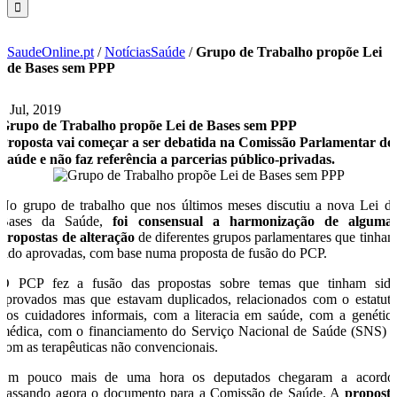
SaudeOnline.pt
/
NotíciasSaúde
/
Grupo de Trabalho propõe Lei
de Bases sem PPP
3 Jul, 2019
Grupo de Trabalho propõe Lei de Bases sem PPP
Proposta vai começar a ser debatida na Comissão Parlamentar de
Saúde e não faz referência a parcerias público-privadas.
No grupo de trabalho que nos últimos meses discutiu a nova Lei d
Bases da Saúde,
foi consensual a harmonização de alguma
propostas de alteração
de diferentes grupos parlamentares que tinha
sido aprovadas, com base numa proposta de fusão do PCP.
O PCP fez a fusão das propostas sobre temas que tinham sid
aprovados mas que estavam duplicados, relacionados com o estatut
dos cuidadores informais, com a literacia em saúde, com a genétic
médica, com o financiamento do Serviço Nacional de Saúde (SNS) 
com as terapêuticas não convencionais.
Em pouco mais de uma hora os deputados chegaram a acordo
passando agora o documento para a Comissão de Saúde. A
propost