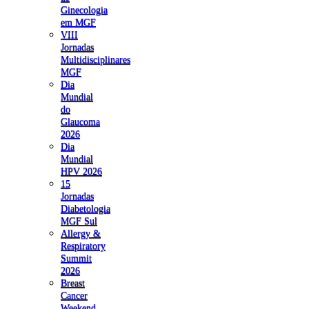
Ginecologia
em MGF
VIII
Jornadas
Multidisciplinares
MGF
Dia
Mundial
do
Glaucoma
2026
Dia
Mundial
HPV 2026
15
Jornadas
Diabetologia
MGF Sul
Allergy &
Respiratory
Summit
2026
Breast
Cancer
Weekend