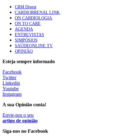
CRM Digest
CARDIORRENAL LINK
Trodelvy aprovado para primeira linha no cancro da
ON CARDIOLOGIA
mama triplo negativo metastático em doentes não
ON TO CARE
elegíveis para inibidores PD-(L)1
AGENDA
61 visualizações
ENTREVISTAS
SIMPÓSIOS
SAÚDEONLINE.TV
MAIS NOTÍCIAS
OPINIÃO
Esteja sempre informado
Quase 11.900 jovens recorreram aos cheques psicólogo e
Facebook
nutricionista no primeiro mês
Twitter
7 Ago, 2026
|
0 Comments
Linkedin
Youtube
Instagram
ULS de Coimbra estreia cirurgia endoscópica do ouvido com
A sua Opinião conta!
apoio robótico em Portugal
7 Ago, 2026
Envie-nos o seu
|
0 Comments
artigo de opinião
Siga-nos no Facebook