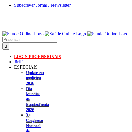
Skip
Subscrever Jornal / Newsletter
to
content
Pesquisar
LOGIN PROFISSIONAIS
JMF
ESPECIAIS
Update em
medicina
2026
Dia
Mundial
da
Esquizofrenia
2026
3.ᵒ
Congresso
Nacional
de