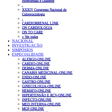
Hipertensão e Diabetes
.
XXXIV Congresso Nacional de
Coloproctologia
.
CARDIORRENAL LINK
ON CARDIOLOGIA
ON TO CARE
» Ver todos
NACIONAL
INVESTIGAÇÃO
SIMPÓSIOS
ESPECIALIDADE
ALERGO-ONLINE
CARDIO-ONLINE
DERMA-ONLINE
CANABIS MEDICINAL-ONLINE
ENDO-ONLINE
GASTRO-ONLINE
GINECOLOGIA-ONLINE
HEMATO-ONLINE
HIPERTENSÃO E RCV-ONLINE
INFECTO-ONLINE
MED.INTERNA-ONLINE
MGF-ONLINE