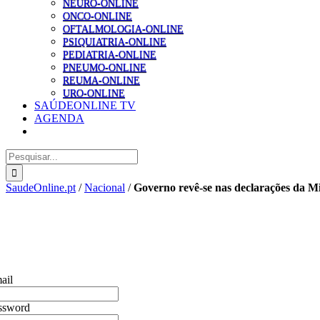
NEURO-ONLINE
ONCO-ONLINE
OFTALMOLOGIA-ONLINE
PSIQUIATRIA-ONLINE
PEDIATRIA-ONLINE
PNEUMO-ONLINE
REUMA-ONLINE
URO-ONLINE
SAÚDEONLINE TV
AGENDA
Pesquisar
SaudeOnline.pt
/
Nacional
/
Governo revê-se nas declarações da Mi
ail
ssword