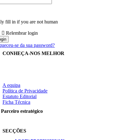
y fill in if you are not human
Relembrar login
queceu-se da sua password?
CONHEÇA-NOS MELHOR
A equipa
Política de Privacidade
Estatuto Editorial
Ficha Técnica
Parceiro estratégico
SECÇÕES