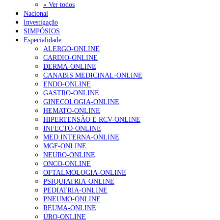
» Ver todos
Nacional
Investigação
SIMPÓSIOS
Especialidade
ALERGO-ONLINE
CARDIO-ONLINE
DERMA-ONLINE
CANABIS MEDICINAL-ONLINE
ENDO-ONLINE
GASTRO-ONLINE
GINECOLOGIA-ONLINE
HEMATO-ONLINE
HIPERTENSÃO E RCV-ONLINE
INFECTO-ONLINE
MED.INTERNA-ONLINE
MGF-ONLINE
NEURO-ONLINE
ONCO-ONLINE
OFTALMOLOGIA-ONLINE
PSIQUIATRIA-ONLINE
PEDIATRIA-ONLINE
PNEUMO-ONLINE
REUMA-ONLINE
URO-ONLINE