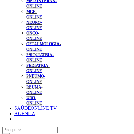
MED.INTERNA-
ONLINE
MGF-
ONLINE
NEURO-
ONLINE
ONCO-
ONLINE
OFTALMOLOGIA-
ONLINE
PSIQUIATRIA-
ONLINE
PEDIATRIA-
ONLINE
PNEUMO-
ONLINE
REUMA-
ONLINE
URO-
ONLINE
SAÚDEONLINE TV
AGENDA
Pesquisar