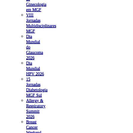
Ginecologia
em MGF
VIII
Jornadas
Multidisciplinares
MGF
Dia
Mundial
do
Glaucoma
2026
Dia
Mundial
HPV 2026
15
Jornadas
Diabetologia
MGF Sul
Allergy &
Respiratory
Summit
2026
Breast
Cancer
Weekend