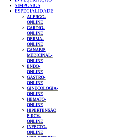
SIMPÓSIOS
ESPECIALIDADE
ALERGO-
ONLINE
CARDIO-
ONLINE
DERMA-
ONLINE
CANABIS
MEDICINAL-
ONLINE
ENDO-
ONLINE
GASTRO-
ONLINE
GINECOLOGIA-
ONLINE
HEMATO-
ONLINE
HIPERTENSÃO
E RCV-
ONLINE
INFECTO-
ONLINE