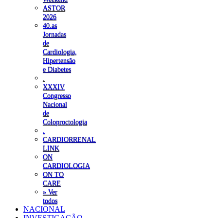
ASTOR
2026
40.as
Jornadas
de
Cardiologia,
Hipertensão
e Diabetes
.
XXXIV
Congresso
Nacional
de
Coloproctologia
.
CARDIORRENAL
LINK
ON
CARDIOLOGIA
ON TO
CARE
» Ver
todos
NACIONAL
INVESTIGAÇÃO