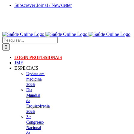
Skip
Subscrever Jornal / Newsletter
to
content
Pesquisar
LOGIN PROFISSIONAIS
JMF
ESPECIAIS
Update em
medicina
2026
Dia
Mundial
da
Esquizofrenia
2026
3.ᵒ
Congresso
Nacional
de