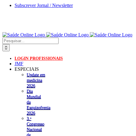
Skip
Subscrever Jornal / Newsletter
to
content
Pesquisar
LOGIN PROFISSIONAIS
JMF
ESPECIAIS
Update em
medicina
2026
Dia
Mundial
da
Esquizofrenia
2026
3.ᵒ
Congresso
Nacional
de