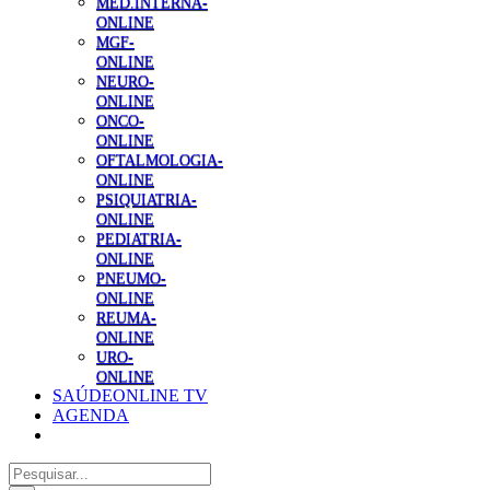
MED.INTERNA-
ONLINE
MGF-
ONLINE
NEURO-
ONLINE
ONCO-
ONLINE
OFTALMOLOGIA-
ONLINE
PSIQUIATRIA-
ONLINE
PEDIATRIA-
ONLINE
PNEUMO-
ONLINE
REUMA-
ONLINE
URO-
ONLINE
SAÚDEONLINE TV
AGENDA
Pesquisar