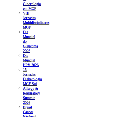
Ginecologia
em MGF
VIII
Jornadas
Multidisciplinares
MGF
Dia
Mundial
do
Glaucoma
2026
Dia
Mundial
HPV 2026
15
Jornadas
Diabetologia
MGF Sul
Allergy &
Respiratory
Summit
2026
Breast
Cancer
Weekend