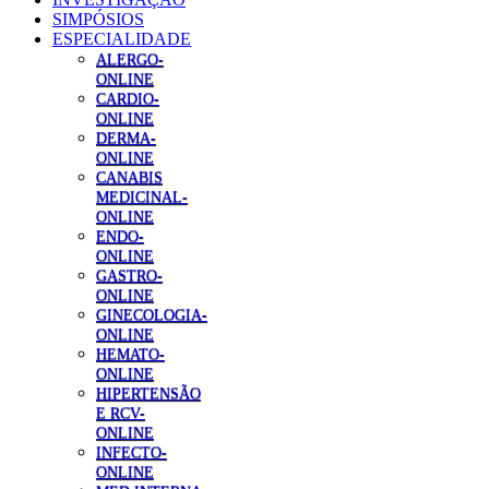
SIMPÓSIOS
ESPECIALIDADE
ALERGO-
ONLINE
CARDIO-
ONLINE
DERMA-
ONLINE
CANABIS
MEDICINAL-
ONLINE
ENDO-
ONLINE
GASTRO-
ONLINE
GINECOLOGIA-
ONLINE
HEMATO-
ONLINE
HIPERTENSÃO
E RCV-
ONLINE
INFECTO-
ONLINE