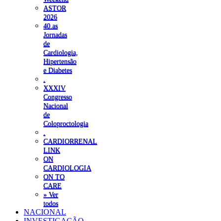
ASTOR
2026
40.as
Jornadas
de
Cardiologia,
Hipertensão
e Diabetes
.
XXXIV
Congresso
Nacional
de
Coloproctologia
.
CARDIORRENAL
LINK
ON
CARDIOLOGIA
ON TO
CARE
» Ver
todos
NACIONAL
INVESTIGAÇÃO