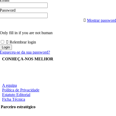
Email
Password
Mostrar passwor
Only fill in if you are not human
Relembrar login
Esqueceu-se da sua password?
CONHEÇA-NOS MELHOR
A equipa
Política de Privacidade
Estatuto Editorial
Ficha Técnica
Parceiro estratégico