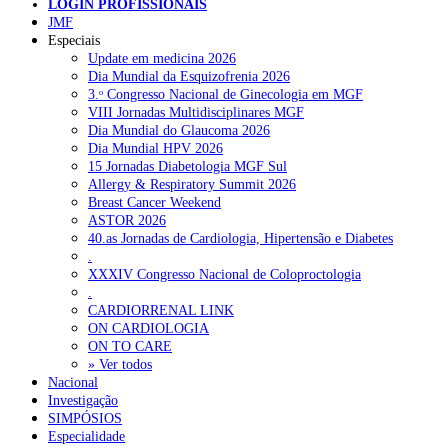
LOGIN PROFISSIONAIS
JMF
Especiais
NOTÍCIAS RECENTES
Update em medicina 2026
Dia Mundial da Esquizofrenia 2026
3.ᵒ Congresso Nacional de Ginecologia em MGF
Ministério prepara regras para acompanhamento da gravidez de
VIII Jornadas Multidisciplinares MGF
baixo risco por enfermeiros especialistas
10 de Agosto, 2026
Dia Mundial do Glaucoma 2026
Dia Mundial HPV 2026
Presidente da República promulga clarificação dos incentivos a
15 Jornadas Diabetologia MGF Sul
médicos por trabalho suplementar
10 de Agosto, 2026
Allergy & Respiratory Summit 2026
Breast Cancer Weekend
Quase 11.900 jovens recorreram aos cheques psicólogo e
ASTOR 2026
nutricionista no primeiro mês
7 de Agosto, 2026
40.as Jornadas de Cardiologia, Hipertensão e Diabetes
.
ULS de Coimbra estreia cirurgia endoscópica do ouvido com
XXXIV Congresso Nacional de Coloproctologia
apoio robótico em Portugal
7 de Agosto, 2026
.
CARDIORRENAL LINK
Enfermeiros exigem esclarecimentos sobre eventual gestão
ON CARDIOLOGIA
privada da ULS do Algarve
7 de Agosto, 2026
ON TO CARE
» Ver todos
Nacional
Investigação
NOTÍCIAS MAIS LIDAS
SIMPÓSIOS
Especialidade
1.º Episódio do Podcast “Frequência Cardio – Sintoniza