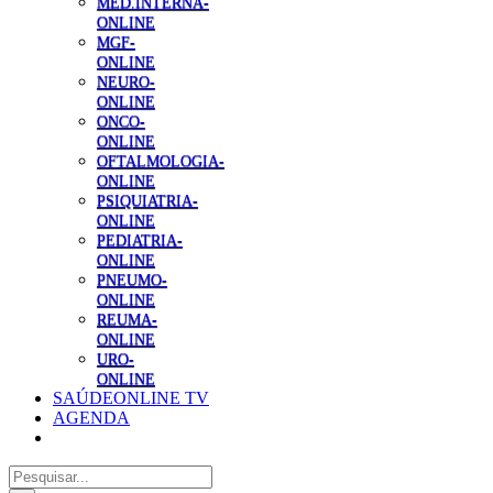
MED.INTERNA-
ONLINE
MGF-
ONLINE
NEURO-
ONLINE
ONCO-
ONLINE
OFTALMOLOGIA-
ONLINE
PSIQUIATRIA-
ONLINE
PEDIATRIA-
ONLINE
PNEUMO-
ONLINE
REUMA-
ONLINE
URO-
ONLINE
SAÚDEONLINE TV
AGENDA
Pesquisar