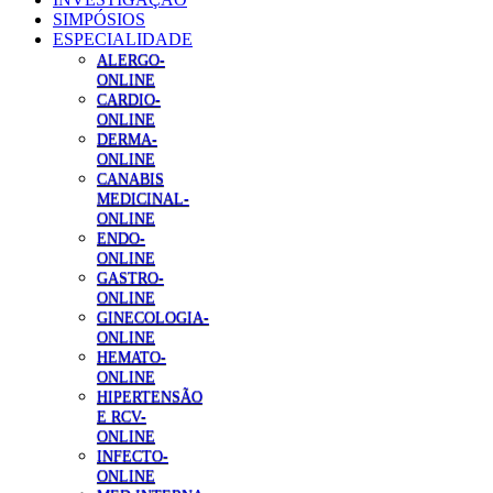
SIMPÓSIOS
ESPECIALIDADE
ALERGO-
ONLINE
CARDIO-
ONLINE
DERMA-
ONLINE
CANABIS
MEDICINAL-
ONLINE
ENDO-
ONLINE
GASTRO-
ONLINE
GINECOLOGIA-
ONLINE
HEMATO-
ONLINE
HIPERTENSÃO
E RCV-
ONLINE
INFECTO-
ONLINE