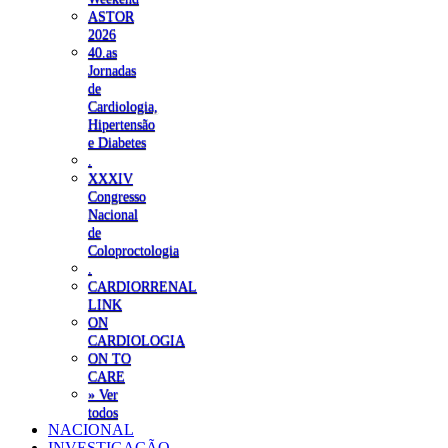
ASTOR
2026
40.as
Jornadas
de
Cardiologia,
Hipertensão
e Diabetes
.
XXXIV
Congresso
Nacional
de
Coloproctologia
.
CARDIORRENAL
LINK
ON
CARDIOLOGIA
ON TO
CARE
» Ver
todos
NACIONAL
INVESTIGAÇÃO