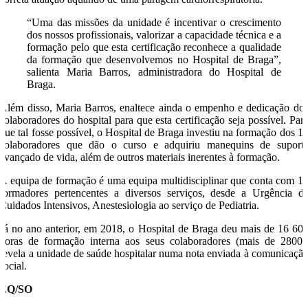
“Uma das missões da unidade é incentivar o crescimento
dos nossos profissionais, valorizar a capacidade técnica e a
formação pelo que esta certificação reconhece a qualidade
da formação que desenvolvemos no Hospital de Braga”,
salienta Maria Barros, administradora do Hospital de
Braga.
Além disso, Maria Barros, enaltece ainda o empenho e dedicação do
colaboradores do hospital para que esta certificação seja possível. Par
que tal fosse possível, o Hospital de Braga investiu na formação dos 1
colaboradores que dão o curso e adquiriu manequins de suport
avançado de vida, além de outros materiais inerentes à formação.
A equipa de formação é uma equipa multidisciplinar que conta com 1
formadores pertencentes a diversos serviços, desde a Urgência d
Cuidados Intensivos, Anestesiologia ao serviço de Pediatria.
Já no ano anterior, em 2018, o Hospital de Braga deu mais de 16 60
horas de formação interna aos seus colaboradores (mais de 2800)
revela a unidade de saúde hospitalar numa nota enviada à comunicaçã
social.
EQ/SO