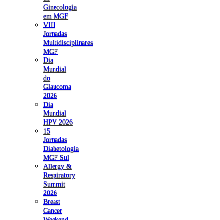
Ginecologia
em MGF
VIII
Jornadas
Multidisciplinares
MGF
Dia
Mundial
do
Glaucoma
2026
Dia
Mundial
HPV 2026
15
Jornadas
Diabetologia
MGF Sul
Allergy &
Respiratory
Summit
2026
Breast
Cancer
Weekend