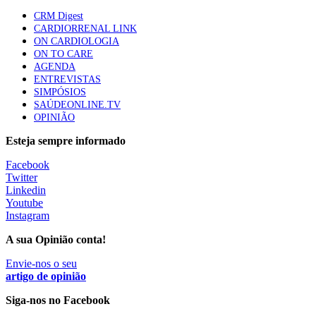
apresentavam níveis elevados de Lp(a), revela estudo
CRM Digest
88 visualizações
CARDIORRENAL LINK
ON CARDIOLOGIA
ON TO CARE
AGENDA
Trodelvy aprovado para primeira linha no cancro da
ENTREVISTAS
mama triplo negativo metastático em doentes não
SIMPÓSIOS
elegíveis para inibidores PD-(L)1
SAÚDEONLINE.TV
61 visualizações
OPINIÃO
Esteja sempre informado
MAIS NOTÍCIAS
Facebook
Twitter
Linkedin
Ministério prepara regras para acompanhamento da gravidez
Youtube
de baixo risco por enfermeiros especialistas
Instagram
10 Ago, 2026
|
0 Comments
A sua Opinião conta!
Envie-nos o seu
Presidente da República promulga clarificação dos incentivos a
artigo de opinião
médicos por trabalho suplementar
Siga-nos no Facebook
10 Ago, 2026
|
0 Comments