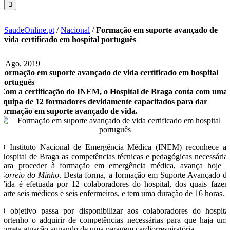
SaudeOnline.pt
/
Nacional
/
Formação em suporte avançado de
vida certificado em hospital português
8 Ago, 2019
Formação em suporte avançado de vida certificado em hospital
português
Com a certificação do INEM, o Hospital de Braga conta com uma
equipa de 12 formadores devidamente capacitados para dar
formação em suporte avançado de vida.
O Instituto Nacional de Emergência Médica (INEM) reconhece a
Hospital de Braga as competências técnicas e pedagógicas necessária
para proceder à formação em emergência médica, avança hoje 
Correio do Minho
. Desta forma, a formação em Suporte Avançado d
Vida é efetuada por 12 colaboradores do hospital, dos quais faze
parte seis médicos e seis enfermeiros, e tem uma duração de 16 horas.
O objetivo passa por disponibilizar aos colaboradores do hospita
nortenho o adquirir de competências necessárias para que haja um
correta atuação aquando de uma paragem cardiorrespiratória.