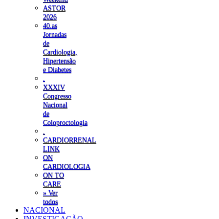
ASTOR
2026
40.as
Jornadas
de
Cardiologia,
Hipertensão
e Diabetes
.
XXXIV
Congresso
Nacional
de
Coloproctologia
.
CARDIORRENAL
LINK
ON
CARDIOLOGIA
ON TO
CARE
» Ver
todos
NACIONAL
INVESTIGAÇÃO