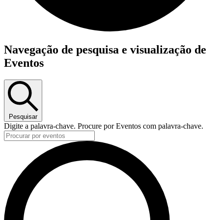
Eventos
Navegação de pesquisa e visualização de
for
Eventos
7
de
Maio
de
2026
Pesquisar
Digite a palavra-chave. Procure por Eventos com palavra-chave.