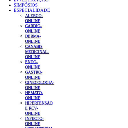
SIMPÓSIOS
ESPECIALIDADE
ALERGO-
ONLINE
CARDIO-
ONLINE
DERMA-
ONLINE
CANABIS
MEDICINAL-
ONLINE
ENDO-
ONLINE
GASTRO-
ONLINE
GINECOLOGIA-
ONLINE
HEMATO-
ONLINE
HIPERTENSÃO
E RCV-
ONLINE
INFECTO-
ONLINE