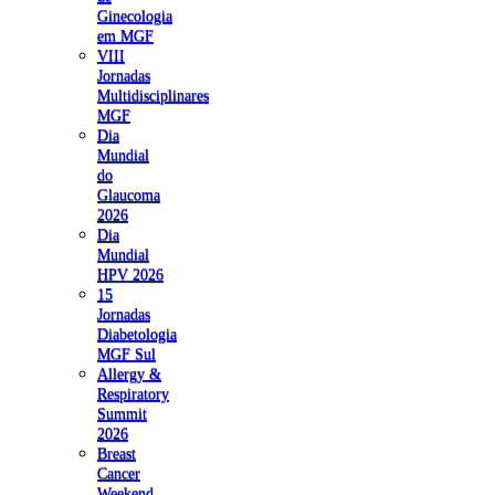
Ginecologia
em MGF
VIII
Jornadas
Multidisciplinares
MGF
Dia
Mundial
do
Glaucoma
2026
Dia
Mundial
HPV 2026
15
Jornadas
Diabetologia
MGF Sul
Allergy &
Respiratory
Summit
2026
Breast
Cancer
Weekend