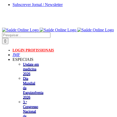
Skip
Subscrever Jornal / Newsletter
to
content
Pesquisar
LOGIN PROFISSIONAIS
JMF
ESPECIAIS
Update em
medicina
2026
Dia
Mundial
da
Esquizofrenia
2026
3.ᵒ
Congresso
Nacional
de