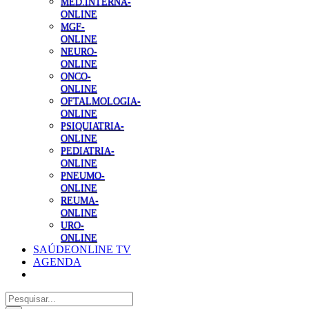
MED.INTERNA-
ONLINE
MGF-
ONLINE
NEURO-
ONLINE
ONCO-
ONLINE
OFTALMOLOGIA-
ONLINE
PSIQUIATRIA-
ONLINE
PEDIATRIA-
ONLINE
PNEUMO-
ONLINE
REUMA-
ONLINE
URO-
ONLINE
SAÚDEONLINE TV
AGENDA
Pesquisar