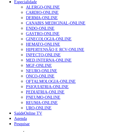
Especialidade
ALERGO-ONLINE
NOTÍCIAS MAIS LIDAS
CARDIO-ONLINE
DERMA-ONLINE
Enfermagem Forense. “Da urgência ao tribunal, cada
CANABIS MEDICINAL-ONLINE
gesto conta e cada profissional faz a diferença”
ENDO-ONLINE
202 visualizações
GASTRO-ONLINE
GINECOLOGIA-ONLINE
HEMATO-ONLINE
HIPERTENSÃO E RCV-ONLINE
Alguns milhares de utentes podem ficar sem médico de
INFECTO-ONLINE
família com nova regras do registo, alerta associação
MED.INTERNA-ONLINE
175 visualizações
MGF-ONLINE
NEURO-ONLINE
ONCO-ONLINE
OFTALMOLOGIA-ONLINE
Quase quatro em cada dez doentes com enfarte
PSIQUIATRIA-ONLINE
apresentavam níveis elevados de Lp(a), revela estudo
PEDIATRIA-ONLINE
86 visualizações
PNEUMO-ONLINE
REUMA-ONLINE
URO-ONLINE
SaúdeOnline TV
Agenda
“Os programas de rastreio do cancro do pulmão são
Pesquisar
custo-efetivos e representam um investimento
sustentável para os sistemas de saúde”