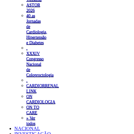
ASTOR
2026
40.as
Jornadas
de
Cardiologia,
Hipertensão
e Diabetes
.
XXXIV
Congresso
Nacional
de
Coloproctologia
.
CARDIORRENAL
LINK
ON
CARDIOLOGIA
ON TO
CARE
» Ver
todos
NACIONAL
INVESTIGAÇÃO