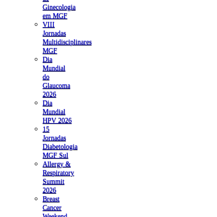
Ginecologia
em MGF
VIII
Jornadas
Multidisciplinares
MGF
Dia
Mundial
do
Glaucoma
2026
Dia
Mundial
HPV 2026
15
Jornadas
Diabetologia
MGF Sul
Allergy &
Respiratory
Summit
2026
Breast
Cancer
Weekend