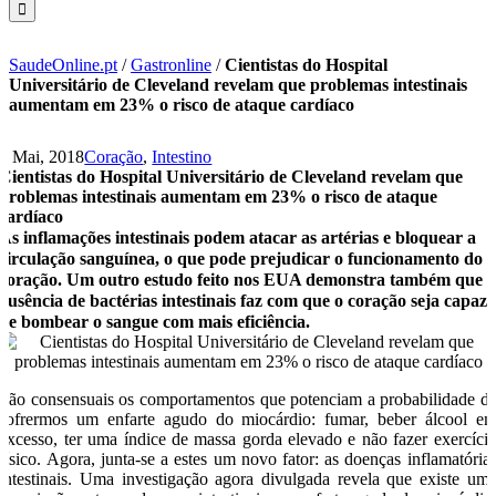
SaudeOnline.pt
/
Gastronline
/
Cientistas do Hospital
Universitário de Cleveland revelam que problemas intestinais
aumentam em 23% o risco de ataque cardíaco
2 Mai, 2018
Coração
,
Intestino
Cientistas do Hospital Universitário de Cleveland revelam que
problemas intestinais aumentam em 23% o risco de ataque
cardíaco
As inflamações intestinais podem atacar as artérias e bloquear a
circulação sanguínea, o que pode prejudicar o funcionamento do
coração. Um outro estudo feito nos EUA demonstra também que 
ausência de bactérias intestinais faz com que o coração seja capaz
de bombear o sangue com mais eficiência.
São consensuais os comportamentos que potenciam a probabilidade d
sofrermos um enfarte agudo do miocárdio: fumar, beber álcool e
excesso, ter uma índice de massa gorda elevado e não fazer exercíci
físico. Agora, junta-se a estes um novo fator: as doenças inflamatória
intestinais. Uma investigação agora divulgada revela que existe um