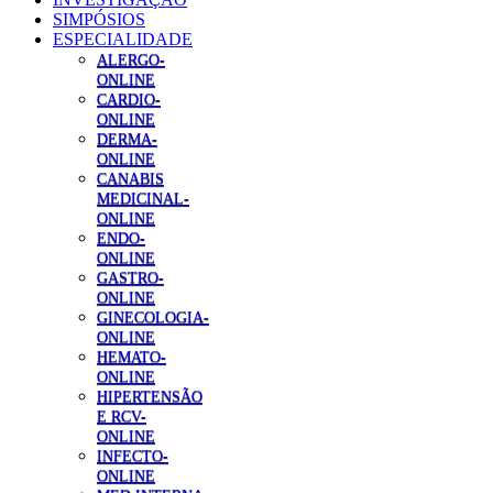
SIMPÓSIOS
ESPECIALIDADE
ALERGO-
ONLINE
CARDIO-
ONLINE
DERMA-
ONLINE
CANABIS
MEDICINAL-
ONLINE
ENDO-
ONLINE
GASTRO-
ONLINE
GINECOLOGIA-
ONLINE
HEMATO-
ONLINE
HIPERTENSÃO
E RCV-
ONLINE
INFECTO-
ONLINE