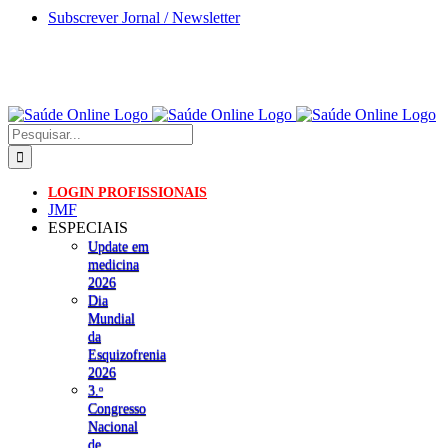
Skip
Subscrever Jornal / Newsletter
to
content
Pesquisar
LOGIN PROFISSIONAIS
JMF
ESPECIAIS
Update em
medicina
2026
Dia
Mundial
da
Esquizofrenia
2026
3.ᵒ
Congresso
Nacional
de