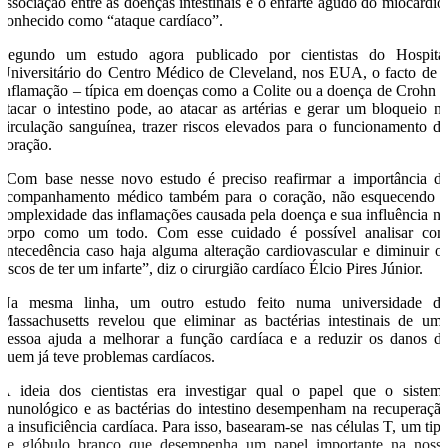
associação entre as doenças intestinais e o enfarte agudo do miocárdio
conhecido como “ataque cardíaco”.
Segundo um estudo agora publicado por cientistas do Hospita
Universitário do Centro Médico de Cleveland, nos EUA, o facto de 
inflamação – típica em doenças como a Colite ou a doença de Crohn 
atacar o intestino pode, ao atacar as artérias e gerar um bloqueio n
circulação sanguínea, trazer riscos elevados para o funcionamento d
coração.
“Com base nesse novo estudo é preciso reafirmar a importância d
acompanhamento médico também para o coração, não esquecendo 
complexidade das inflamações causada pela doença e sua influência n
corpo como um todo. Com esse cuidado é possível analisar co
antecedência caso haja alguma alteração cardiovascular e diminuir o
riscos de ter um infarte”, diz o cirurgião cardíaco Élcio Pires Júnior.
Na mesma linha, um outro estudo feito numa universidade d
Massachusetts revelou que eliminar as bactérias intestinais de um
pessoa ajuda a melhorar a função cardíaca e a reduzir os danos d
quem já teve problemas cardíacos.
A ideia dos cientistas era investigar qual o papel que o sistem
imunológico e as bactérias do intestino desempenham na recuperaçã
da insuficiência cardíaca. Para isso, basearam-se nas células T, um tip
de glóbulo branco que desempenha um papel importante na noss