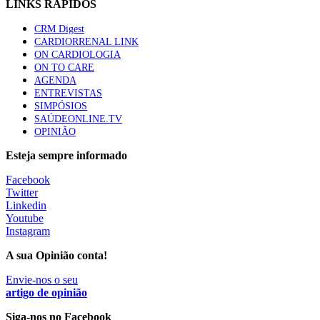
LINKS RÁPIDOS
66 visualizações
CRM Digest
CARDIORRENAL LINK
Trodelvy aprovado para primeira linha no cancro da
ON CARDIOLOGIA
mama triplo negativo metastático em doentes não
ON TO CARE
elegíveis para inibidores PD-(L)1
AGENDA
61 visualizações
ENTREVISTAS
SIMPÓSIOS
SAÚDEONLINE.TV
Especialistas defendem mais potássio na alimentação
OPINIÃO
para ajudar a controlar a hipertensão
57 visualizações
Esteja sempre informado
Facebook
Twitter
MAIS NOTÍCIAS
Linkedin
Youtube
Instagram
Sindicato diz que nova carreira de médicos dentistas reforça
A sua Opinião conta!
estabilidade no SNS
Envie-nos o seu
6 Ago, 2026
|
0 Comments
artigo de opinião
Siga-nos no Facebook