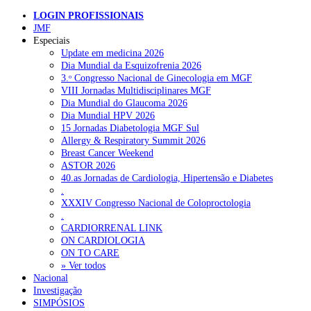
LOGIN PROFISSIONAIS
JMF
Especiais
Pesquisar
Update em medicina 2026
Dia Mundial da Esquizofrenia 2026
3.ᵒ Congresso Nacional de Ginecologia em MGF
VIII Jornadas Multidisciplinares MGF
NOTÍCIAS RECENTES
Dia Mundial do Glaucoma 2026
Dia Mundial HPV 2026
Portugal está a formar os médicos de que precisa?
6 de Agosto,
15 Jornadas Diabetologia MGF Sul
2026
Allergy & Respiratory Summit 2026
Breast Cancer Weekend
Estudantes de Medicina representados na 79.ª World Health
ASTOR 2026
Assembly
6 de Agosto, 2026
40.as Jornadas de Cardiologia, Hipertensão e Diabetes
.
SCORA X-Change Portugal promove formação internacional
XXXIV Congresso Nacional de Coloproctologia
em saúde sexual e reprodutiva
6 de Agosto, 2026
.
CARDIORRENAL LINK
ANEM reúne com coordenador do Pacto Estratégico para a
ON CARDIOLOGIA
Saúde
6 de Agosto, 2026
ON TO CARE
» Ver todos
Sindicato diz que nova carreira de médicos dentistas reforça
Nacional
estabilidade no SNS
Investigação
6 de Agosto, 2026
SIMPÓSIOS