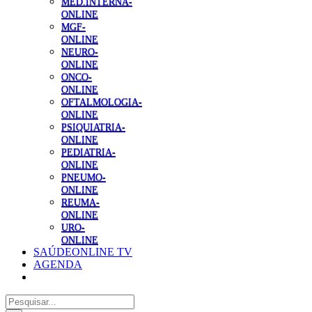
MED.INTERNA-
ONLINE
MGF-
ONLINE
NEURO-
ONLINE
ONCO-
ONLINE
OFTALMOLOGIA-
ONLINE
PSIQUIATRIA-
ONLINE
PEDIATRIA-
ONLINE
PNEUMO-
ONLINE
REUMA-
ONLINE
URO-
ONLINE
SAÚDEONLINE TV
AGENDA
Pesquisar