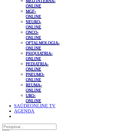
MED.INTERNA-
ONLINE
MGF-
ONLINE
NEURO-
ONLINE
ONCO-
ONLINE
OFTALMOLOGIA-
ONLINE
PSIQUIATRIA-
ONLINE
PEDIATRIA-
ONLINE
PNEUMO-
ONLINE
REUMA-
ONLINE
URO-
ONLINE
SAÚDEONLINE TV
AGENDA
Pesquisar