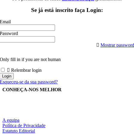
Se já está inscrito faça Login:
Email
Password
Mostrar passwor
Only fill in if you are not human
Relembrar login
Esqueceu-se da sua password?
CONHEÇA-NOS MELHOR
A equipa
Política de Privacidade
Estatuto Editorial