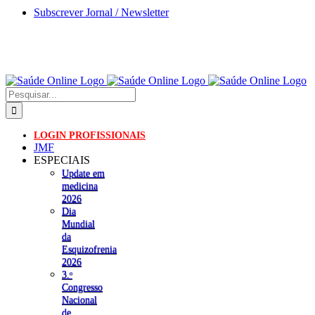
Skip
Subscrever Jornal / Newsletter
to
content
Pesquisar
LOGIN PROFISSIONAIS
JMF
ESPECIAIS
Update em
medicina
2026
Dia
Mundial
da
Esquizofrenia
2026
3.ᵒ
Congresso
Nacional
de