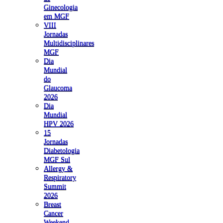
Ginecologia
em MGF
VIII
Jornadas
Multidisciplinares
MGF
Dia
Mundial
do
Glaucoma
2026
Dia
Mundial
HPV 2026
15
Jornadas
Diabetologia
MGF Sul
Allergy &
Respiratory
Summit
2026
Breast
Cancer
Weekend