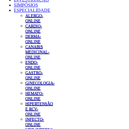
SIMPÓSIOS
ESPECIALIDADE
ALERGO-
ONLINE
CARDIO-
ONLINE
DERMA-
ONLINE
CANABIS
MEDICINAL-
ONLINE
ENDO-
ONLINE
GASTRO-
ONLINE
GINECOLOGIA-
ONLINE
HEMATO-
ONLINE
HIPERTENSÃO
E RCV-
ONLINE
INFECTO-
ONLINE