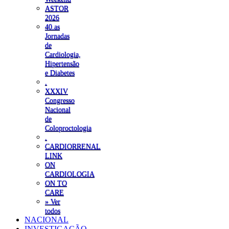
ASTOR
2026
40.as
Jornadas
de
Cardiologia,
Hipertensão
e Diabetes
.
XXXIV
Congresso
Nacional
de
Coloproctologia
.
CARDIORRENAL
LINK
ON
CARDIOLOGIA
ON TO
CARE
» Ver
todos
NACIONAL
INVESTIGAÇÃO