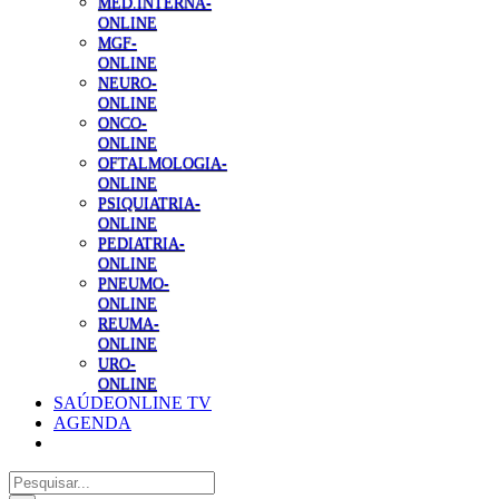
MED.INTERNA-
ONLINE
MGF-
ONLINE
NEURO-
ONLINE
ONCO-
ONLINE
OFTALMOLOGIA-
ONLINE
PSIQUIATRIA-
ONLINE
PEDIATRIA-
ONLINE
PNEUMO-
ONLINE
REUMA-
ONLINE
URO-
ONLINE
SAÚDEONLINE TV
AGENDA
Pesquisar