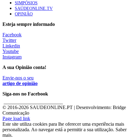
SIMPÓSIOS
SAÚDEONLINE.TV
OPINIÃO
Esteja sempre informado
Facebook
Twitter
Linkedin
Youtube
Instagram
A sua Opinião conta!
Envie-nos o seu
artigo de opinião
Siga-nos no Facebook
________________________
© 2016-
2026 SAUDEONLINE.PT | Desenvolvimento: Bridge
Comunicação
Page load link
Este site utiliza cookies para lhe oferecer uma experiência mais
personalizada. Ao navegar está a permitir a sua utilização. Saber
mais.