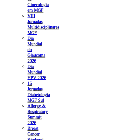
Ginecologia
em MGF
VIII
Jornadas
Multidisciplinares
MGF
Dia
Mundial
do
Glaucoma
2026
Dia
Mundial
HPV 2026
15
Jornadas
Diabetologia
MGF Sul
Allergy &
Respiratory
Summit
2026
Breast
Cancer
Weekend