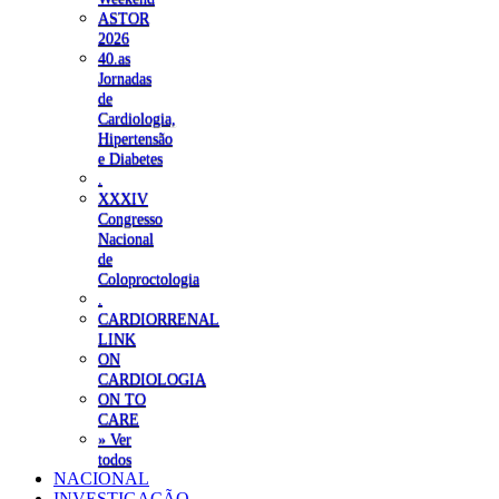
ASTOR
2026
40.as
Jornadas
de
Cardiologia,
Hipertensão
e Diabetes
.
XXXIV
Congresso
Nacional
de
Coloproctologia
.
CARDIORRENAL
LINK
ON
CARDIOLOGIA
ON TO
CARE
» Ver
todos
NACIONAL
INVESTIGAÇÃO