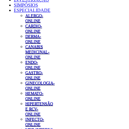
SIMPÓSIOS
ESPECIALIDADE
ALERGO-
ONLINE
CARDIO-
ONLINE
DERMA-
ONLINE
CANABIS
MEDICINAL-
ONLINE
ENDO-
ONLINE
GASTRO-
ONLINE
GINECOLOGIA-
ONLINE
HEMATO-
ONLINE
HIPERTENSÃO
E RCV-
ONLINE
INFECTO-
ONLINE