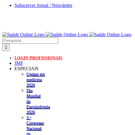
Skip
Subscrever Jornal / Newsletter
to
content
Pesquisar
LOGIN PROFISSIONAIS
JMF
ESPECIAIS
Update em
medicina
2026
Dia
Mundial
da
Esquizofrenia
2026
3.ᵒ
Congresso
Nacional
de