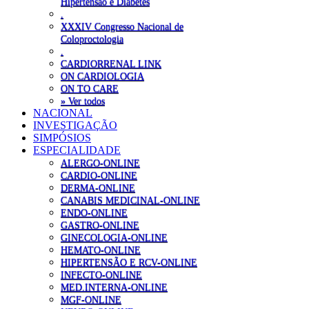
Hipertensão e Diabetes
.
XXXIV Congresso Nacional de
Coloproctologia
.
CARDIORRENAL LINK
ON CARDIOLOGIA
ON TO CARE
» Ver todos
NACIONAL
INVESTIGAÇÃO
SIMPÓSIOS
ESPECIALIDADE
ALERGO-ONLINE
CARDIO-ONLINE
DERMA-ONLINE
CANABIS MEDICINAL-ONLINE
ENDO-ONLINE
GASTRO-ONLINE
GINECOLOGIA-ONLINE
HEMATO-ONLINE
HIPERTENSÃO E RCV-ONLINE
INFECTO-ONLINE
MED.INTERNA-ONLINE
MGF-ONLINE