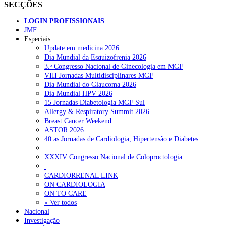
SECÇÕES
LOGIN PROFISSIONAIS
JMF
Especiais
Update em medicina 2026
Dia Mundial da Esquizofrenia 2026
3.ᵒ Congresso Nacional de Ginecologia em MGF
VIII Jornadas Multidisciplinares MGF
Dia Mundial do Glaucoma 2026
Dia Mundial HPV 2026
15 Jornadas Diabetologia MGF Sul
Allergy & Respiratory Summit 2026
Breast Cancer Weekend
ASTOR 2026
40.as Jornadas de Cardiologia, Hipertensão e Diabetes
.
XXXIV Congresso Nacional de Coloproctologia
.
CARDIORRENAL LINK
ON CARDIOLOGIA
ON TO CARE
» Ver todos
Nacional
Investigação