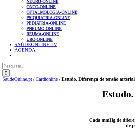
NEURO-ONLINE
ONCO-ONLINE
OFTALMOLOGIA-ONLINE
PSIQUIATRIA-ONLINE
PEDIATRIA-ONLINE
PNEUMO-ONLINE
REUMA-ONLINE
URO-ONLINE
SAÚDEONLINE TV
AGENDA
Pesquisar
SaudeOnline.pt
/
Cardionline
/
Estudo. Diferença de tensão arterial
Estudo. 
Cada mmHg de diferença
de p