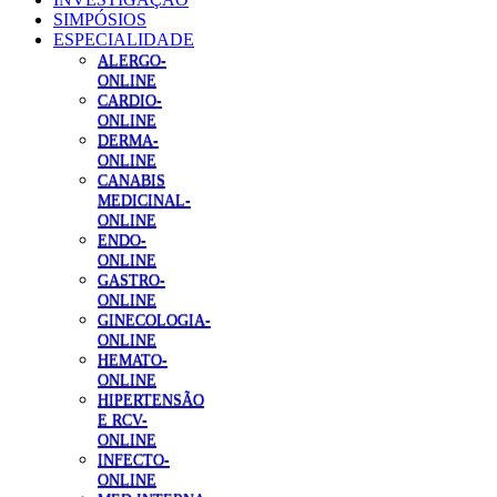
SIMPÓSIOS
ESPECIALIDADE
ALERGO-
ONLINE
CARDIO-
ONLINE
DERMA-
ONLINE
CANABIS
MEDICINAL-
ONLINE
ENDO-
ONLINE
GASTRO-
ONLINE
GINECOLOGIA-
ONLINE
HEMATO-
ONLINE
HIPERTENSÃO
E RCV-
ONLINE
INFECTO-
ONLINE