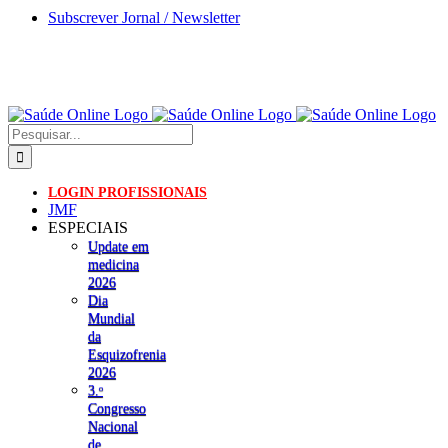
Skip
Subscrever Jornal / Newsletter
to
content
Pesquisar
LOGIN PROFISSIONAIS
JMF
ESPECIAIS
Update em
medicina
2026
Dia
Mundial
da
Esquizofrenia
2026
3.ᵒ
Congresso
Nacional
de