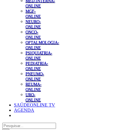
MED.INTERNA-
ONLINE
MGF-
ONLINE
NEURO-
ONLINE
ONCO-
ONLINE
OFTALMOLOGIA-
ONLINE
PSIQUIATRIA-
ONLINE
PEDIATRIA-
ONLINE
PNEUMO-
ONLINE
REUMA-
ONLINE
URO-
ONLINE
SAÚDEONLINE TV
AGENDA
Pesquisar