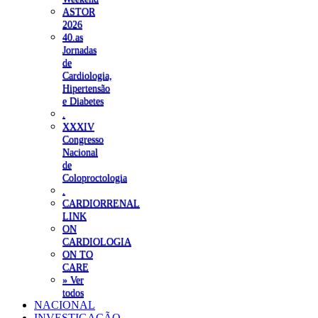
ASTOR
2026
40.as
Jornadas
de
Cardiologia,
Hipertensão
e Diabetes
.
XXXIV
Congresso
Nacional
de
Coloproctologia
.
CARDIORRENAL
LINK
ON
CARDIOLOGIA
ON TO
CARE
» Ver
todos
NACIONAL
INVESTIGAÇÃO