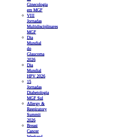
Ginecologia
em MGF
VIII
Jornadas
Multidisciplinares
MGF
Dia
Mundial
do
Glaucoma
2026
Dia
Mundial
HPV 2026
15
Jornadas
Diabetologia
MGF Sul
Allergy &
Respiratory
Summit
2026
Breast
Cancer
Weekend