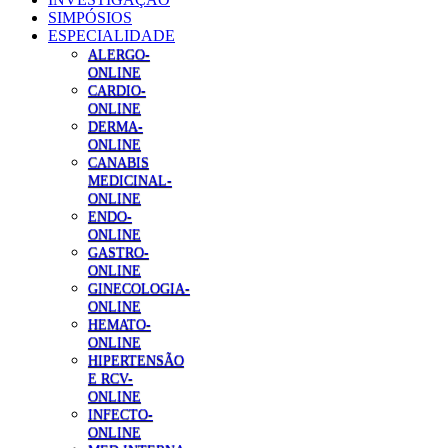
SIMPÓSIOS
ESPECIALIDADE
ALERGO-
ONLINE
CARDIO-
ONLINE
DERMA-
ONLINE
CANABIS
MEDICINAL-
ONLINE
ENDO-
ONLINE
GASTRO-
ONLINE
GINECOLOGIA-
ONLINE
HEMATO-
ONLINE
HIPERTENSÃO
E RCV-
ONLINE
INFECTO-
ONLINE