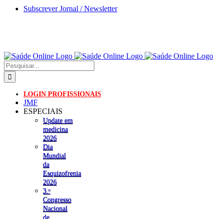
Skip
Subscrever Jornal / Newsletter
to
content
Pesquisar
LOGIN PROFISSIONAIS
JMF
ESPECIAIS
Update em
medicina
2026
Dia
Mundial
da
Esquizofrenia
2026
3.ᵒ
Congresso
Nacional
de