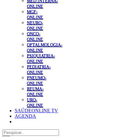
MED.INTERNA-
ONLINE
MGF-
ONLINE
NEURO-
ONLINE
ONCO-
ONLINE
OFTALMOLOGIA-
ONLINE
PSIQUIATRIA-
ONLINE
PEDIATRIA-
ONLINE
PNEUMO-
ONLINE
REUMA-
ONLINE
URO-
ONLINE
SAÚDEONLINE TV
AGENDA
Pesquisar