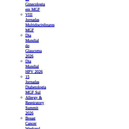
Ginecologia
em MGF
VIII
Jornadas
Multidisciplinares
MGF
Dia
Mundial
do
Glaucoma
2026
Dia
Mundial
HPV 2026
15
Jornadas
Diabetologia
MGF Sul
Allergy &
Respiratory
Summit
2026
Breast
Cancer
Weekend