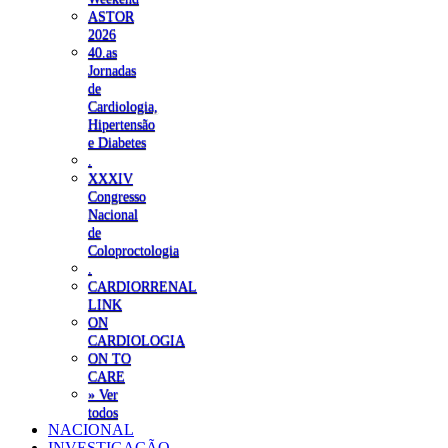
ASTOR
2026
40.as
Jornadas
de
Cardiologia,
Hipertensão
e Diabetes
.
XXXIV
Congresso
Nacional
de
Coloproctologia
.
CARDIORRENAL
LINK
ON
CARDIOLOGIA
ON TO
CARE
» Ver
todos
NACIONAL
INVESTIGAÇÃO