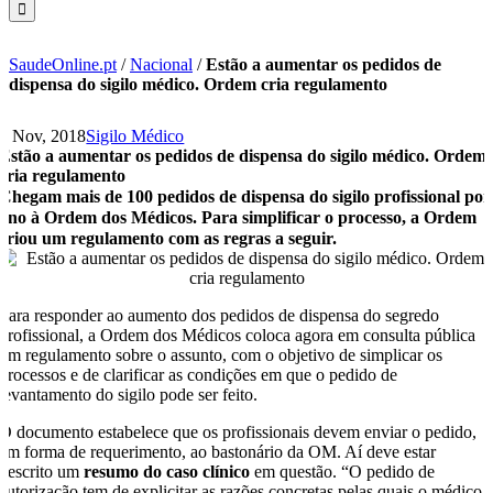
SaudeOnline.pt
/
Nacional
/
Estão a aumentar os pedidos de
dispensa do sigilo médico. Ordem cria regulamento
8 Nov, 2018
Sigilo Médico
Estão a aumentar os pedidos de dispensa do sigilo médico. Ordem
cria regulamento
Chegam mais de 100 pedidos de dispensa do sigilo profissional por
ano à Ordem dos Médicos. Para simplificar o processo, a Ordem
criou um regulamento com as regras a seguir.
Para responder ao aumento dos pedidos de dispensa do segredo
profissional, a Ordem dos Médicos coloca agora em consulta pública
um regulamento sobre o assunto, com o objetivo de simplicar os
processos e de clarificar as condições em que o pedido de
levantamento do sigilo pode ser feito.
O documento estabelece que os profissionais devem enviar o pedido,
em forma de requerimento, ao bastonário da OM. Aí deve estar
descrito um
resumo do caso clínico
em questão. “O pedido de
autorização tem de explicitar as razões concretas pelas quais o médico