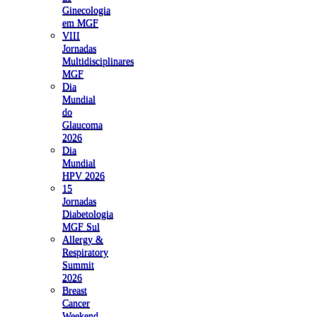
Ginecologia
em MGF
VIII
Jornadas
Multidisciplinares
MGF
Dia
Mundial
do
Glaucoma
2026
Dia
Mundial
HPV 2026
15
Jornadas
Diabetologia
MGF Sul
Allergy &
Respiratory
Summit
2026
Breast
Cancer
Weekend