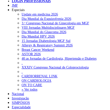
LOGIN PROFISSIONAIS
JMF
Especiais
NOTÍCIAS RECENTES
Update em medicina 2026
Dia Mundial da Esquizofrenia 2026
3.ᵒ Congresso Nacional de Ginecologia em MGF
Portugal está a formar os médicos de que precisa?
6 de Agosto,
VIII Jornadas Multidisciplinares MGF
2026
Dia Mundial do Glaucoma 2026
Dia Mundial HPV 2026
Estudantes de Medicina representados na 79.ª World Health
15 Jornadas Diabetologia MGF Sul
Assembly
6 de Agosto, 2026
Allergy & Respiratory Summit 2026
Breast Cancer Weekend
SCORA X-Change Portugal promove formação internacional
ASTOR 2026
em saúde sexual e reprodutiva
6 de Agosto, 2026
40.as Jornadas de Cardiologia, Hipertensão e Diabetes
.
ANEM reúne com coordenador do Pacto Estratégico para a
XXXIV Congresso Nacional de Coloproctologia
Saúde
6 de Agosto, 2026
.
CARDIORRENAL LINK
Sindicato diz que nova carreira de médicos dentistas reforça
ON CARDIOLOGIA
estabilidade no SNS
6 de Agosto, 2026
ON TO CARE
» Ver todos
Nacional
Investigação
NOTÍCIAS MAIS LIDAS
SIMPÓSIOS
Especialidade
Enfermagem Forense. “Da urgência ao tribunal, cada