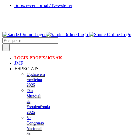
Skip
Subscrever Jornal / Newsletter
to
content
Pesquisar
LOGIN PROFISSIONAIS
JMF
ESPECIAIS
Update em
medicina
2026
Dia
Mundial
da
Esquizofrenia
2026
3.ᵒ
Congresso
Nacional
de