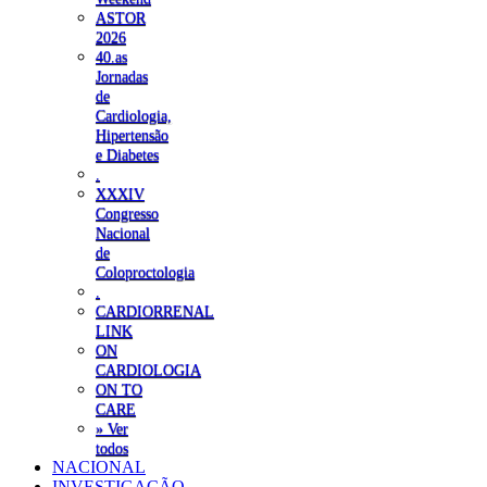
ASTOR
2026
40.as
Jornadas
de
Cardiologia,
Hipertensão
e Diabetes
.
XXXIV
Congresso
Nacional
de
Coloproctologia
.
CARDIORRENAL
LINK
ON
CARDIOLOGIA
ON TO
CARE
» Ver
todos
NACIONAL
INVESTIGAÇÃO