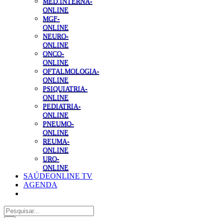
MED.INTERNA-
ONLINE
MGF-
ONLINE
NEURO-
ONLINE
ONCO-
ONLINE
OFTALMOLOGIA-
ONLINE
PSIQUIATRIA-
ONLINE
PEDIATRIA-
ONLINE
PNEUMO-
ONLINE
REUMA-
ONLINE
URO-
ONLINE
SAÚDEONLINE TV
AGENDA
Pesquisar