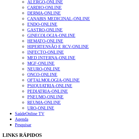
ALERGO-ONLINE
gesto conta e cada profissional faz a diferença”
CARDIO-ONLINE
202 visualizações
DERMA-ONLINE
CANABIS MEDICINAL-ONLINE
ENDO-ONLINE
GASTRO-ONLINE
Alguns milhares de utentes podem ficar sem médico de
GINECOLOGIA-ONLINE
família com nova regras do registo, alerta associação
HEMATO-ONLINE
175 visualizações
HIPERTENSÃO E RCV-ONLINE
INFECTO-ONLINE
MED.INTERNA-ONLINE
MGF-ONLINE
Quase quatro em cada dez doentes com enfarte
NEURO-ONLINE
apresentavam níveis elevados de Lp(a), revela estudo
ONCO-ONLINE
86 visualizações
OFTALMOLOGIA-ONLINE
PSIQUIATRIA-ONLINE
PEDIATRIA-ONLINE
PNEUMO-ONLINE
REUMA-ONLINE
“Os programas de rastreio do cancro do pulmão são
URO-ONLINE
custo-efetivos e representam um investimento
SaúdeOnline TV
sustentável para os sistemas de saúde”
Agenda
66 visualizações
Pesquisar
LINKS RÁPIDOS
Trodelvy aprovado para primeira linha no cancro da