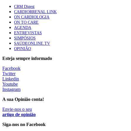
mama triplo negativo metastático em doentes não
CRM Digest
elegíveis para inibidores PD-(L)1
CARDIORRENAL LINK
61 visualizações
ON CARDIOLOGIA
ON TO CARE
AGENDA
Especialistas defendem mais potássio na alimentação
ENTREVISTAS
para ajudar a controlar a hipertensão
SIMPÓSIOS
57 visualizações
SAÚDEONLINE.TV
OPINIÃO
Esteja sempre informado
MAIS NOTÍCIAS
Facebook
Twitter
Linkedin
Sindicato diz que nova carreira de médicos dentistas reforça
Youtube
estabilidade no SNS
Instagram
6 Ago, 2026
|
0 Comments
A sua Opinião conta!
Envie-nos o seu
Mais de 400 utentes beneficiaram de comparticipação reforçada
artigo de opinião
para tratamentos de infertilidade na Madeira
Siga-nos no Facebook
6 Ago, 2026
|
0 Comments