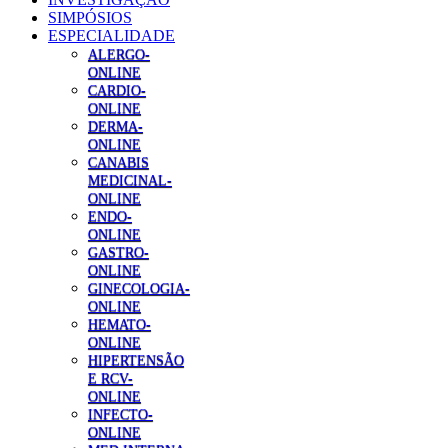
SIMPÓSIOS
ESPECIALIDADE
ALERGO-
ONLINE
CARDIO-
ONLINE
DERMA-
ONLINE
CANABIS
MEDICINAL-
ONLINE
ENDO-
ONLINE
GASTRO-
ONLINE
GINECOLOGIA-
ONLINE
HEMATO-
ONLINE
HIPERTENSÃO
E RCV-
ONLINE
INFECTO-
ONLINE