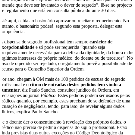
entende que deve ser levantado o dever de segredo”, lê-se no projecto
de regulamento que está em consulta pública durante 30 dias.
Até aqui, cabia ao bastonário aprovar ou rejeitar o requerimento. No
entanto, o bastonário poderá, segundo esta proposta, delegar esta
competência.
A dispensa de segredo profissional tem sempre
carácter de
excepcionalidade
e só pode ser requerida “quando seja
inequivocamente necessária para a defesa da dignidade, da honra e dos
legítimos interesses do próprio médico, do doente ou de terceiros”. No
caso de o pedido ser rejeitado, o regulamento prevê a possibilidade de
recurso para o Conselho Superior da Ordem.
Por ano, chegam à OM mais de 100 pedidos de escusa do segredo
profissional e o
ritmo de entradas destes pedidos tem vindo a
aumentar
, diz Paulo Sancho, consultor jurídico da Ordem, em
declarações ao jornal
Público
. Estes pedidos podem ser usados pelos
médicos quando, por exemplo, estes precisam de se defender de uma
acusação de negligência, tendo, para isso, de revelar alguns dados
clínicos, explica Paulo Sancho.
Se o doente der o consentimento à revelação dos próprios dados, o
médico não precisa de pedir a dispensa do sigilo profissional. Estão
ainda previstas duas outras exceções no Código Deontológico da