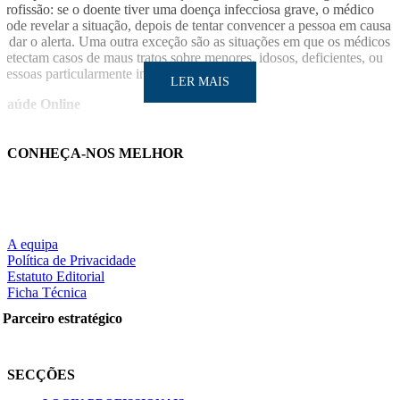
profissão: se o doente tiver uma doença infecciosa grave, o médico
pode revelar a situação, depois de tentar convencer a pessoa em causa
a dar o alerta. Uma outra exceção são as situações em que os médicos
detectam casos de maus tratos sobre menores, idosos, deficientes, ou
pessoas particularmente indefesas.
LER MAIS
Saúde Online
CONHEÇA-NOS MELHOR
LER MAIS
A equipa
Política de Privacidade
Estatuto Editorial
Ficha Técnica
Partilhe nas redes sociais:
Parceiro estratégico
SECÇÕES
Pesquisar