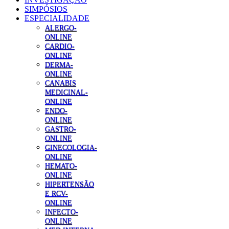
SIMPÓSIOS
ESPECIALIDADE
ALERGO-
ONLINE
CARDIO-
ONLINE
DERMA-
ONLINE
CANABIS
MEDICINAL-
ONLINE
ENDO-
ONLINE
GASTRO-
ONLINE
GINECOLOGIA-
ONLINE
HEMATO-
ONLINE
HIPERTENSÃO
E RCV-
ONLINE
INFECTO-
ONLINE