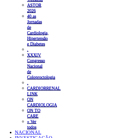
ASTOR
2026
40.as
Jornadas
de
Cardiologia,
Hipertensão
e Diabetes
.
XXXIV
Congresso
Nacional
de
Coloproctologia
.
CARDIORRENAL
LINK
ON
CARDIOLOGIA
ON TO
CARE
» Ver
todos
NACIONAL
INVESTIGAÇÃO