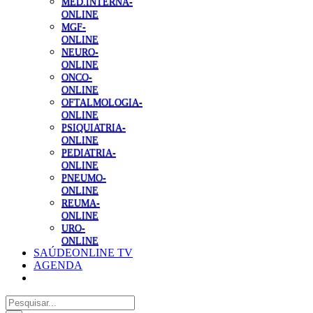
MED.INTERNA-
ONLINE
MGF-
ONLINE
NEURO-
ONLINE
ONCO-
ONLINE
OFTALMOLOGIA-
ONLINE
PSIQUIATRIA-
ONLINE
PEDIATRIA-
ONLINE
PNEUMO-
ONLINE
REUMA-
ONLINE
URO-
ONLINE
SAÚDEONLINE TV
AGENDA
Pesquisar