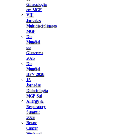
Ginecologia
em MGF
VIII
Jornadas
Multidisciplinares
MGF
Dia
Mundial
do
Glaucoma
2026
Dia
Mundial
HPV 2026
15
Jornadas
Diabetologia
MGF Sul
Allergy &
Respiratory
Summit
2026
Breast
Cancer
Weekend