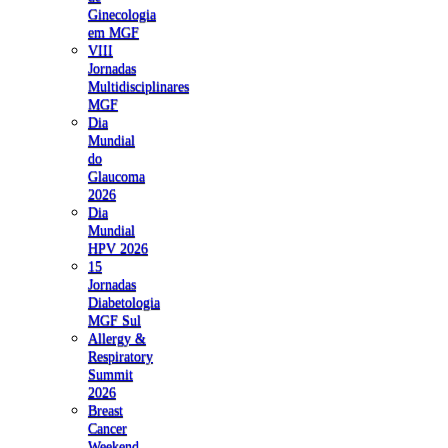
Ginecologia
em MGF
VIII
Jornadas
Multidisciplinares
MGF
Dia
Mundial
do
Glaucoma
2026
Dia
Mundial
HPV 2026
15
Jornadas
Diabetologia
MGF Sul
Allergy &
Respiratory
Summit
2026
Breast
Cancer
Weekend