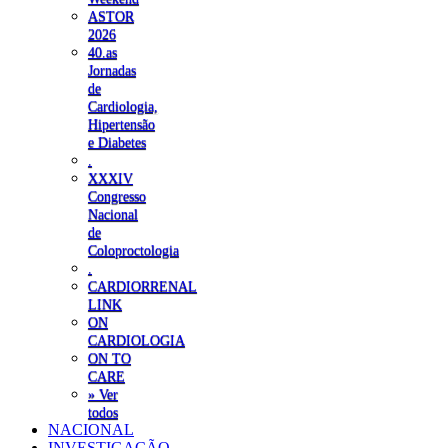
ASTOR
2026
40.as
Jornadas
de
Cardiologia,
Hipertensão
e Diabetes
.
XXXIV
Congresso
Nacional
de
Coloproctologia
.
CARDIORRENAL
LINK
ON
CARDIOLOGIA
ON TO
CARE
» Ver
todos
NACIONAL
INVESTIGAÇÃO