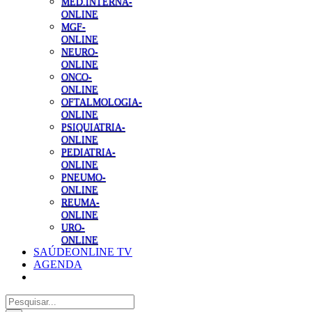
MED.INTERNA-
ONLINE
MGF-
ONLINE
NEURO-
ONLINE
ONCO-
ONLINE
OFTALMOLOGIA-
ONLINE
PSIQUIATRIA-
ONLINE
PEDIATRIA-
ONLINE
PNEUMO-
ONLINE
REUMA-
ONLINE
URO-
ONLINE
SAÚDEONLINE TV
AGENDA
Pesquisar