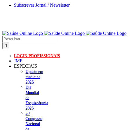
Skip
Subscrever Jornal / Newsletter
to
content
Pesquisar
LOGIN PROFISSIONAIS
JMF
ESPECIAIS
Update em
medicina
2026
Dia
Mundial
da
Esquizofrenia
2026
3.ᵒ
Congresso
Nacional
de