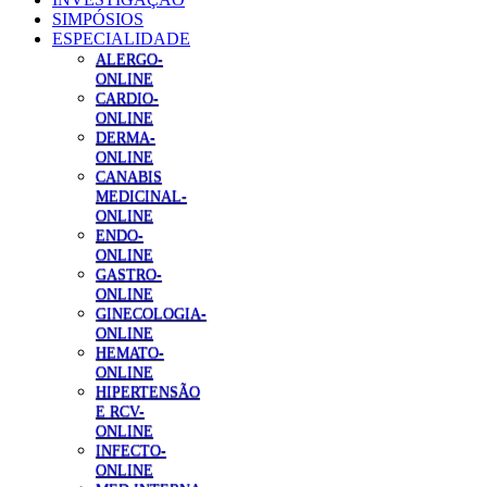
SIMPÓSIOS
ESPECIALIDADE
ALERGO-
ONLINE
CARDIO-
ONLINE
DERMA-
ONLINE
CANABIS
MEDICINAL-
ONLINE
ENDO-
ONLINE
GASTRO-
ONLINE
GINECOLOGIA-
ONLINE
HEMATO-
ONLINE
HIPERTENSÃO
E RCV-
ONLINE
INFECTO-
ONLINE