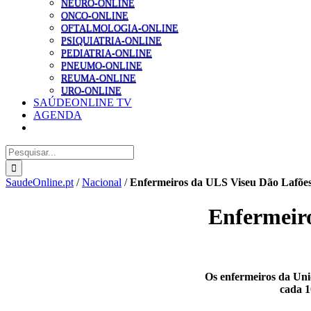
NEURO-ONLINE
ONCO-ONLINE
OFTALMOLOGIA-ONLINE
PSIQUIATRIA-ONLINE
PEDIATRIA-ONLINE
PNEUMO-ONLINE
REUMA-ONLINE
URO-ONLINE
SAÚDEONLINE TV
AGENDA
Pesquisar
SaudeOnline.pt
/
Nacional
/
Enfermeiros da ULS Viseu Dão Lafões 
Enfermeiro
Os enfermeiros da Uni
cada 1