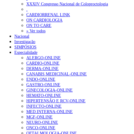
XXXIV Congresso Nacional de Coloproctologia
.
CARDIORRENAL LINK
ON CARDIOLOGIA
ON TO CARE
» Ver todos
Nacional
Investigação
SIMPÓSIOS
Especialidade
ALERGO-ONLINE
CARDIO-ONLINE
DERMA-ONLINE
CANABIS MEDICINAL-ONLINE
ENDO-ONLINE
GASTRO-ONLINE
GINECOLOGIA-ONLINE
HEMATO-ONLINE
HIPERTENSÃO E RCV-ONLINE
INFECTO-ONLINE
MED.INTERNA-ONLINE
MGF-ONLINE
NEURO-ONLINE
ONCO-ONLINE
OFTALMOLOGIA-ONLINE