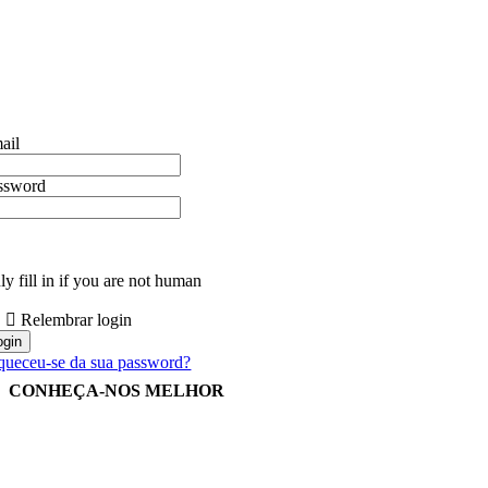
ail
ssword
y fill in if you are not human
Relembrar login
queceu-se da sua password?
CONHEÇA-NOS MELHOR