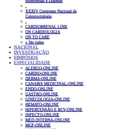
Hipertensão e Diabetes
.
XXXIV Congresso Nacional de
Coloproctologia
.
CARDIORRENAL LINK
ON CARDIOLOGIA
ON TO CARE
» Ver todos
NACIONAL
INVESTIGAÇÃO
SIMPÓSIOS
ESPECIALIDADE
ALERGO-ONLINE
CARDIO-ONLINE
DERMA-ONLINE
CANABIS MEDICINAL-ONLINE
ENDO-ONLINE
GASTRO-ONLINE
GINECOLOGIA-ONLINE
HEMATO-ONLINE
HIPERTENSÃO E RCV-ONLINE
INFECTO-ONLINE
MED.INTERNA-ONLINE
MGF-ONLINE