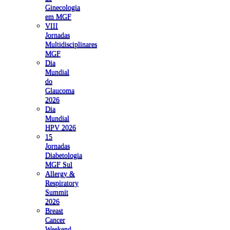
Ginecologia
em MGF
VIII
Jornadas
Multidisciplinares
MGF
Dia
Mundial
do
Glaucoma
2026
Dia
Mundial
HPV 2026
15
Jornadas
Diabetologia
MGF Sul
Allergy &
Respiratory
Summit
2026
Breast
Cancer
Weekend