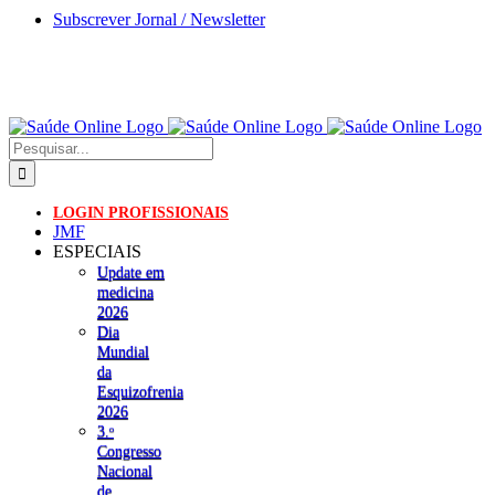
Skip
Subscrever Jornal / Newsletter
to
content
Pesquisar
LOGIN PROFISSIONAIS
JMF
ESPECIAIS
Update em
medicina
2026
Dia
Mundial
da
Esquizofrenia
2026
3.ᵒ
Congresso
Nacional
de