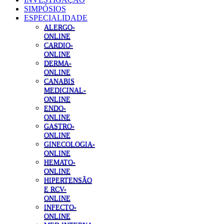
SIMPÓSIOS
ESPECIALIDADE
ALERGO-
ONLINE
CARDIO-
ONLINE
DERMA-
ONLINE
CANABIS
MEDICINAL-
ONLINE
ENDO-
ONLINE
GASTRO-
ONLINE
GINECOLOGIA-
ONLINE
HEMATO-
ONLINE
HIPERTENSÃO
E RCV-
ONLINE
INFECTO-
ONLINE