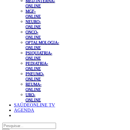
MED.INTERNA-
ONLINE
MGF-
ONLINE
NEURO-
ONLINE
ONCO-
ONLINE
OFTALMOLOGIA-
ONLINE
PSIQUIATRIA-
ONLINE
PEDIATRIA-
ONLINE
PNEUMO-
ONLINE
REUMA-
ONLINE
URO-
ONLINE
SAÚDEONLINE TV
AGENDA
Pesquisar