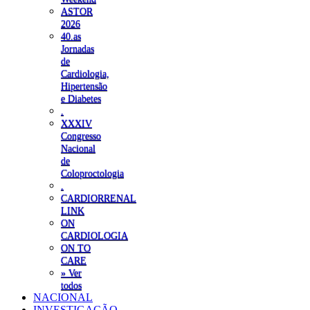
ASTOR
2026
40.as
Jornadas
de
Cardiologia,
Hipertensão
e Diabetes
.
XXXIV
Congresso
Nacional
de
Coloproctologia
.
CARDIORRENAL
LINK
ON
CARDIOLOGIA
ON TO
CARE
» Ver
todos
NACIONAL
INVESTIGAÇÃO