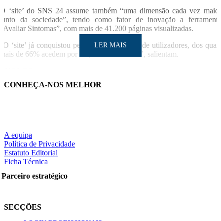
O ‘site’ do SNS 24 assume também “uma dimensão cada vez maio
junto da sociedade”, tendo como fator de inovação a ferrament
“Avaliar Sintomas”, com mais de 41.200 páginas visualizadas.
“O ‘site’ já conquistou perto de meio milhão de utilizadores, dos quai
LER MAIS
mais de 66% acedem por dispositivos móveis”, salientam.
LUSA/SO
CONHEÇA-NOS MELHOR
LER MAIS
A equipa
Política de Privacidade
Partilhe nas redes sociais:
Estatuto Editorial
Ficha Técnica
Parceiro estratégico
Pesquisar
SECÇÕES