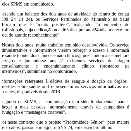
pelos SPMS em comunicado.
Fazendo um balanço dos dois anos de atividade do centro de contat
(808 24 24 24), os Serviços Partilhados do Ministério da Saúd
afirmam que é “muito positivo”, realçando “o empenho do
profissionais, cuja dedicação nos 365 dias por ano/24hdia, merece um
nota de grande reconhecimento”.
“Nestes dois anos, muito trabalho tem sido desenvolvido. Os serviço
administrativos e informativos vieram reforçar o acesso a informaçã
de saúde (conteúdos clínicos e não clínicos), prestando mais e melhore
serviços e juntando-se aos já existentes serviços de triagem
aconselhamento e encaminhamento clínico (prestados po
enfermeiros)”, sublinham no comunicado.
Informações referentes à dádiva de sangue e doação de órgãos 
questões sobre saúde oral representam os serviços informativos mai
recentes, disponíveis desde 2018.
Segundo os SPMS, a “comunicação tem sido fundamental” para s
chegar a mais pessoas, nomeadamente através de campanhas d
divulgação e “mensagens criativas”.
Foi neste contexto que o projeto “Proximidade Sénior”, para maiore
de 75 anos, passou a integrar o SNS 24, em dezembro último.