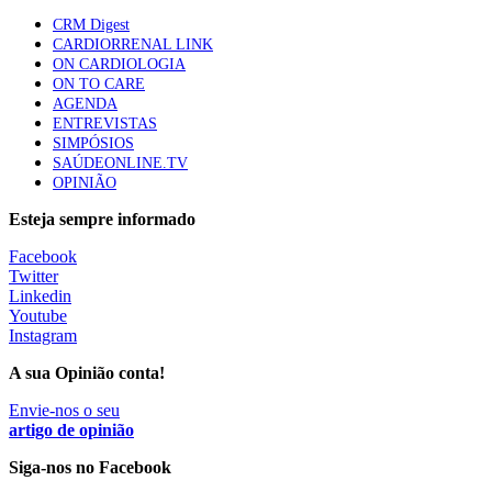
CRM Digest
CARDIORRENAL LINK
Trodelvy aprovado para primeira linha no cancro da
ON CARDIOLOGIA
mama triplo negativo metastático em doentes não
ON TO CARE
elegíveis para inibidores PD-(L)1
AGENDA
61 visualizações
ENTREVISTAS
SIMPÓSIOS
SAÚDEONLINE.TV
MAIS NOTÍCIAS
OPINIÃO
Esteja sempre informado
Quase 11.900 jovens recorreram aos cheques psicólogo e
Facebook
nutricionista no primeiro mês
Twitter
7 Ago, 2026
|
0 Comments
Linkedin
Youtube
Instagram
ULS de Coimbra estreia cirurgia endoscópica do ouvido com
A sua Opinião conta!
apoio robótico em Portugal
7 Ago, 2026
Envie-nos o seu
|
0 Comments
artigo de opinião
Siga-nos no Facebook