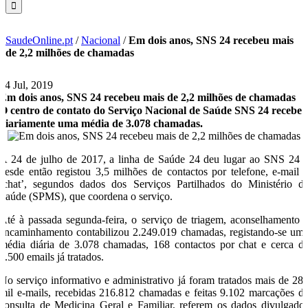
SaudeOnline.pt
/
Nacional
/
Em dois anos, SNS 24 recebeu mais
de 2,2 milhões de chamadas
24 Jul, 2019
Em dois anos, SNS 24 recebeu mais de 2,2 milhões de chamadas
O centro de contato do Serviço Nacional de Saúde SNS 24 recebe
diariamente uma média de 3.078 chamadas.
A 24 de julho de 2017, a linha de Saúde 24 deu lugar ao SNS 24 
desde então registou 3,5 milhões de contactos por telefone, e-mail 
‘chat’, segundos dados dos Serviços Partilhados do Ministério d
Saúde (SPMS), que coordena o serviço.
Até à passada segunda-feira, o serviço de triagem, aconselhamento 
encaminhamento contabilizou 2.249.019 chamadas, registando-se um
média diária de 3.078 chamadas, 168 contactos por chat e cerca d
4.500 emails já tratados.
No serviço informativo e administrativo já foram tratados mais de 28
mil e-mails, recebidas 216.812 chamadas e feitas 9.102 marcações d
consulta de Medicina Geral e Familiar, referem os dados divulgado