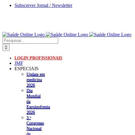
Skip
Subscrever Jornal / Newsletter
to
content
Pesquisar
LOGIN PROFISSIONAIS
JMF
ESPECIAIS
Update em
medicina
2026
Dia
Mundial
da
Esquizofrenia
2026
3.ᵒ
Congresso
Nacional
de