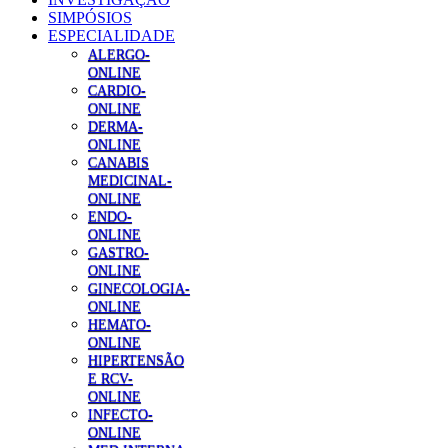
SIMPÓSIOS
ESPECIALIDADE
ALERGO-
ONLINE
CARDIO-
ONLINE
DERMA-
ONLINE
CANABIS
MEDICINAL-
ONLINE
ENDO-
ONLINE
GASTRO-
ONLINE
GINECOLOGIA-
ONLINE
HEMATO-
ONLINE
HIPERTENSÃO
E RCV-
ONLINE
INFECTO-
ONLINE