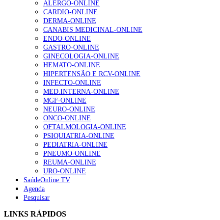
ALERGO-ONLINE
CARDIO-ONLINE
DERMA-ONLINE
Alguns milhares de utentes podem ficar sem médico de
CANABIS MEDICINAL-ONLINE
família com nova regras do registo, alerta associação
ENDO-ONLINE
155 visualizações
GASTRO-ONLINE
GINECOLOGIA-ONLINE
HEMATO-ONLINE
HIPERTENSÃO E RCV-ONLINE
1.º Episódio do Podcast “Frequência Cardio – Sintoniza
INFECTO-ONLINE
te na Insuficiência Cardíaca” da Bayer
MED.INTERNA-ONLINE
99 visualizações
MGF-ONLINE
NEURO-ONLINE
ONCO-ONLINE
OFTALMOLOGIA-ONLINE
“Os programas de rastreio do cancro do pulmão são
PSIQUIATRIA-ONLINE
custo-efetivos e representam um investimento
PEDIATRIA-ONLINE
sustentável para os sistemas de saúde”
PNEUMO-ONLINE
88 visualizações
REUMA-ONLINE
URO-ONLINE
SaúdeOnline TV
Agenda
Quase quatro em cada dez doentes com enfarte
Pesquisar
apresentavam níveis elevados de Lp(a), revela estudo
86 visualizações
LINKS RÁPIDOS