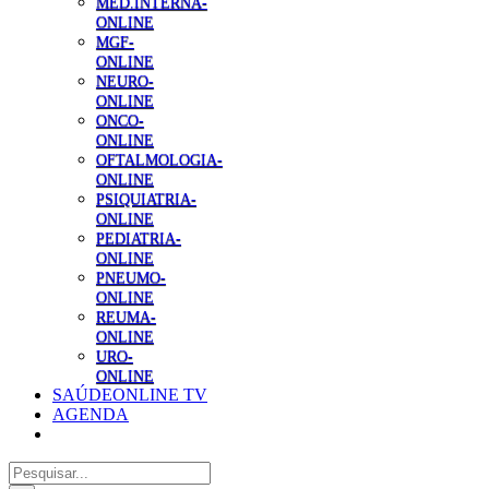
MED.INTERNA-
ONLINE
MGF-
ONLINE
NEURO-
ONLINE
ONCO-
ONLINE
OFTALMOLOGIA-
ONLINE
PSIQUIATRIA-
ONLINE
PEDIATRIA-
ONLINE
PNEUMO-
ONLINE
REUMA-
ONLINE
URO-
ONLINE
SAÚDEONLINE TV
AGENDA
Pesquisar