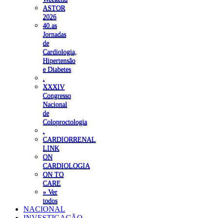
ASTOR
2026
40.as
Jornadas
de
Cardiologia,
Hipertensão
e Diabetes
.
XXXIV
Congresso
Nacional
de
Coloproctologia
.
CARDIORRENAL
LINK
ON
CARDIOLOGIA
ON TO
CARE
» Ver
todos
NACIONAL
INVESTIGAÇÃO