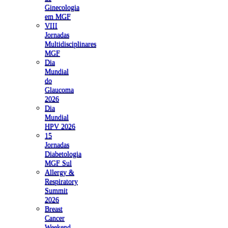
Ginecologia
em MGF
VIII
Jornadas
Multidisciplinares
MGF
Dia
Mundial
do
Glaucoma
2026
Dia
Mundial
HPV 2026
15
Jornadas
Diabetologia
MGF Sul
Allergy &
Respiratory
Summit
2026
Breast
Cancer
Weekend