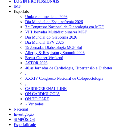
NOTÍCIAS RECENTES
LOGIN PROFISSIONAIS
JMF
Especiais
Quase 11.900 jovens recorreram aos cheques psicólogo e
Update em medicina 2026
nutricionista no primeiro mês
7 de Agosto, 2026
Dia Mundial da Esquizofrenia 2026
3.ᵒ Congresso Nacional de Ginecologia em MGF
ULS de Coimbra estreia cirurgia endoscópica do ouvido com
VIII Jornadas Multidisciplinares MGF
apoio robótico em Portugal
7 de Agosto, 2026
Dia Mundial do Glaucoma 2026
Dia Mundial HPV 2026
Enfermeiros exigem esclarecimentos sobre eventual gestão
15 Jornadas Diabetologia MGF Sul
privada da ULS do Algarve
7 de Agosto, 2026
Allergy & Respiratory Summit 2026
Breast Cancer Weekend
Ordem dos Médicos alerta para riscos no novo sistema de acesso
ASTOR 2026
a consultas e cirurgias
7 de Agosto, 2026
40.as Jornadas de Cardiologia, Hipertensão e Diabetes
.
Portugal está a formar os médicos de que precisa?
6 de Agosto,
XXXIV Congresso Nacional de Coloproctologia
2026
.
CARDIORRENAL LINK
ON CARDIOLOGIA
NOTÍCIAS MAIS LIDAS
ON TO CARE
» Ver todos
Nacional
Enfermagem Forense. “Da urgência ao tribunal, cada
Investigação
gesto conta e cada profissional faz a diferença”
SIMPÓSIOS
202 visualizações
Especialidade