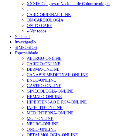
XXXIV Congresso Nacional de Coloproctologia
Sindicato diz que nova carreira de médicos dentistas reforça estabi
.
CARDIORRENAL LINK
ON CARDIOLOGIA
OTÍCIAS MAIS LIDAS
ON TO CARE
» Ver todos
Nacional
Enfermagem Forense. “Da urgência ao tribunal, cada gesto c
Investigação
202 visualizações
SIMPÓSIOS
Especialidade
ALERGO-ONLINE
CARDIO-ONLINE
DERMA-ONLINE
Alguns milhares de utentes podem ficar sem médico de famíl
CANABIS MEDICINAL-ONLINE
175 visualizações
ENDO-ONLINE
GASTRO-ONLINE
GINECOLOGIA-ONLINE
HEMATO-ONLINE
HIPERTENSÃO E RCV-ONLINE
Quase quatro em cada dez doentes com enfarte apresentavam
INFECTO-ONLINE
86 visualizações
MED.INTERNA-ONLINE
MGF-ONLINE
NEURO-ONLINE
ONCO-ONLINE
OFTALMOLOGIA-ONLINE