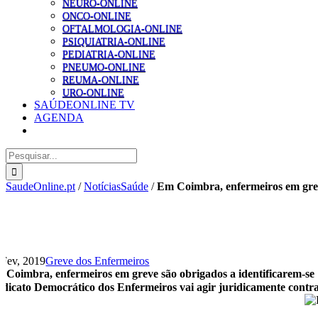
NEURO-ONLINE
ONCO-ONLINE
OFTALMOLOGIA-ONLINE
PSIQUIATRIA-ONLINE
PEDIATRIA-ONLINE
PNEUMO-ONLINE
REUMA-ONLINE
URO-ONLINE
SAÚDEONLINE TV
AGENDA
Pesquisar
SaudeOnline.pt
/
NotíciasSaúde
/
Em Coimbra, enfermeiros em grev
 Fev, 2019
Greve dos Enfermeiros
 Coimbra, enfermeiros em greve são obrigados a identificarem-se
ndicato Democrático dos Enfermeiros vai agir juridicamente contra 