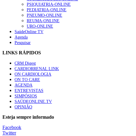
“Os programas de rastreio do cancro do pulmão são custo-ef
PSIQUIATRIA-ONLINE
66 visualizações
PEDIATRIA-ONLINE
PNEUMO-ONLINE
REUMA-ONLINE
URO-ONLINE
SaúdeOnline TV
Agenda
Trodelvy aprovado para primeira linha no cancro da mama tr
Pesquisar
61 visualizações
LINKS RÁPIDOS
CRM Digest
CARDIORRENAL LINK
Especialistas defendem mais potássio na alimentação para aj
ON CARDIOLOGIA
57 visualizações
ON TO CARE
AGENDA
ENTREVISTAS
SIMPÓSIOS
SAÚDEONLINE.TV
MAIS NOTÍCIAS
OPINIÃO
Sindicato diz que nova carreira de médicos dentistas reforça est
Esteja sempre informado
6 Ago, 2026
|
0 Comments
Facebook
Twitter