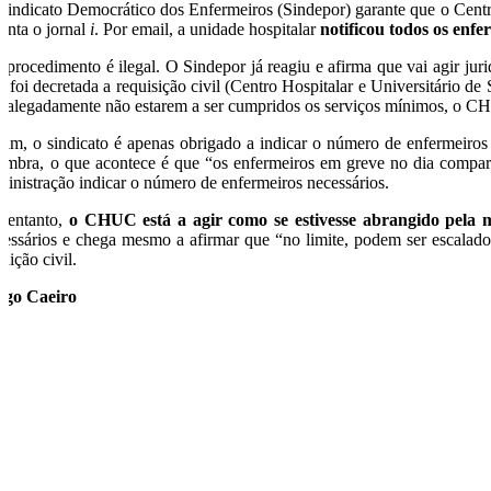
Sindicato Democrático dos Enfermeiros (Sindepor) garante que o Centro 
anta o jornal
i
. Por email, a unidade hospitalar
notificou todos os enfe
l procedimento é ilegal. O Sindepor já reagiu e afirma que vai agir ju
e foi decretada a requisição civil (Centro Hospitalar e Universitário d
r alegadamente não estarem a ser cumpridos os serviços mínimos, o CH
sim, o sindicato é apenas obrigado a indicar o número de enfermeiros
imbra, o que acontece é que “os enfermeiros em greve no dia comparec
ministração indicar o número de enfermeiros necessários.
 entanto,
o CHUC está a agir como se estivesse abrangido pela 
cessários e chega mesmo a afirmar que “no limite, podem ser escalad
uição civil.
ago Caeiro