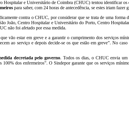
Hospitalar e Universitário de Coimbra (CHUC) tentou identificar os en
rmeiros
para saber, com 24 horas de antecedência, se estes iriam fazer g
ridicamente contra o CHUC, por considerar que se trata de uma forma de
e São João, Centro Hospitalar e Universitário do Porto, Centro Hospita
UC não foi afetado por essa medida.
 que vão estar em greve e a garantir o cumprimento dos serviços míni
em ao serviço e depois decide-se os que estão em greve”. No caso do
medida decretada pelo governo
. Todos os dias, o CHUC envia um e
os 100% dos enfermeiros”. O Sindepor garante que os serviços mínimos