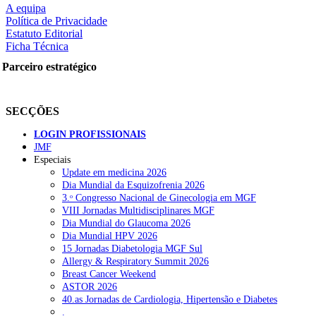
A equipa
Política de Privacidade
Estatuto Editorial
Ficha Técnica
rtilhe nas redes sociais:
Parceiro estratégico
SECÇÕES
LOGIN PROFISSIONAIS
JMF
squisar
Especiais
Update em medicina 2026
Dia Mundial da Esquizofrenia 2026
OTÍCIAS RECENTES
3.ᵒ Congresso Nacional de Ginecologia em MGF
VIII Jornadas Multidisciplinares MGF
Dia Mundial do Glaucoma 2026
Portugal está a formar os médicos de que precisa?
6 de Agosto, 202
Dia Mundial HPV 2026
15 Jornadas Diabetologia MGF Sul
Estudantes de Medicina representados na 79.ª World Health Assem
Allergy & Respiratory Summit 2026
Breast Cancer Weekend
SCORA X-Change Portugal promove formação internacional em saú
ASTOR 2026
40.as Jornadas de Cardiologia, Hipertensão e Diabetes
ANEM reúne com coordenador do Pacto Estratégico para a Saúde
.