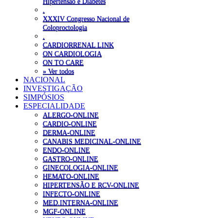
Hipertensão e Diabetes
.
XXXIV Congresso Nacional de
Coloproctologia
.
CARDIORRENAL LINK
ON CARDIOLOGIA
ON TO CARE
» Ver todos
NACIONAL
INVESTIGAÇÃO
SIMPÓSIOS
ESPECIALIDADE
ALERGO-ONLINE
CARDIO-ONLINE
DERMA-ONLINE
CANABIS MEDICINAL-ONLINE
ENDO-ONLINE
GASTRO-ONLINE
GINECOLOGIA-ONLINE
HEMATO-ONLINE
HIPERTENSÃO E RCV-ONLINE
INFECTO-ONLINE
MED.INTERNA-ONLINE
MGF-ONLINE