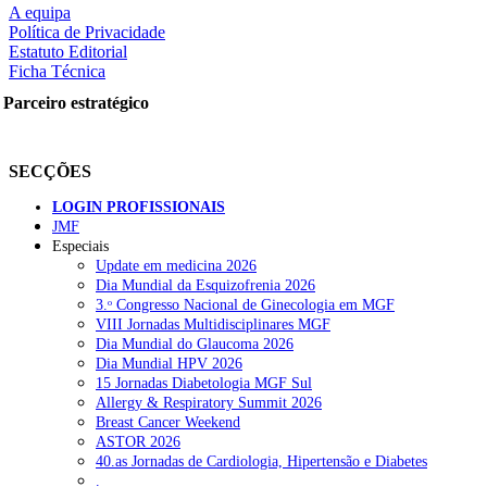
A equipa
Política de Privacidade
Estatuto Editorial
Ficha Técnica
rtilhe nas redes sociais:
Parceiro estratégico
SECÇÕES
LOGIN PROFISSIONAIS
JMF
squisar
Especiais
Update em medicina 2026
Dia Mundial da Esquizofrenia 2026
OTÍCIAS RECENTES
3.ᵒ Congresso Nacional de Ginecologia em MGF
VIII Jornadas Multidisciplinares MGF
Dia Mundial do Glaucoma 2026
Quase 11.900 jovens recorreram aos cheques psicólogo e nutricioni
Dia Mundial HPV 2026
15 Jornadas Diabetologia MGF Sul
ULS de Coimbra estreia cirurgia endoscópica do ouvido com apoio
Allergy & Respiratory Summit 2026
Breast Cancer Weekend
Enfermeiros exigem esclarecimentos sobre eventual gestão privad
ASTOR 2026
40.as Jornadas de Cardiologia, Hipertensão e Diabetes
Ordem dos Médicos alerta para riscos no novo sistema de acesso a c
.