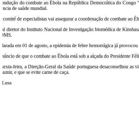
condução do combate ao Ébola na República Democrática do Congo “es
gência de saúde mundial.
 comité de especialistas vai assegurar a coordenação de combate ao 
ual diretor do Instituto Nacional de Investigação biomédica de Kinshas
 OMS.
clarada em 01 de agosto, a epidemia de febre hemorrágica já provocou 
anúncio de que o combate ao Ébola está sob a alçada do Presidente Félix
 sexta-feira, a Direção-Geral da Saúde portuguesa desaconselhou as vi
nsumir, e que se evite carne de caça.
/Lusa