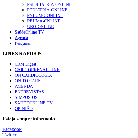
“Os programas de rastreio do cancro do pulmão são custo-ef
PSIQUIATRIA-ONLINE
93 visualizações
PEDIATRIA-ONLINE
PNEUMO-ONLINE
REUMA-ONLINE
URO-ONLINE
SaúdeOnline TV
Agenda
Quase quatro em cada dez doentes com enfarte apresentavam
Pesquisar
87 visualizações
LINKS RÁPIDOS
CRM Digest
CARDIORRENAL LINK
Trodelvy aprovado para primeira linha no cancro da mama tr
ON CARDIOLOGIA
61 visualizações
ON TO CARE
AGENDA
ENTREVISTAS
SIMPÓSIOS
SAÚDEONLINE.TV
MAIS NOTÍCIAS
OPINIÃO
Estudo relaciona exposição a pesticidas na infância com idade d
Esteja sempre informado
28 Jul, 2026
Facebook
Twitter