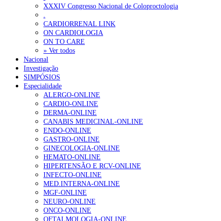
XXXIV Congresso Nacional de Coloproctologia
Portugal está a formar os médicos de que precisa?
6 de Agosto, 202
.
CARDIORRENAL LINK
ON CARDIOLOGIA
OTÍCIAS MAIS LIDAS
ON TO CARE
» Ver todos
Nacional
Enfermagem Forense. “Da urgência ao tribunal, cada gesto c
Investigação
203 visualizações
SIMPÓSIOS
Especialidade
ALERGO-ONLINE
CARDIO-ONLINE
DERMA-ONLINE
1.º Episódio do Podcast “Frequência Cardio – Sintoniza-te 
CANABIS MEDICINAL-ONLINE
169 visualizações
ENDO-ONLINE
GASTRO-ONLINE
GINECOLOGIA-ONLINE
HEMATO-ONLINE
HIPERTENSÃO E RCV-ONLINE
Alguns milhares de utentes podem ficar sem médico de famíl
INFECTO-ONLINE
132 visualizações
MED.INTERNA-ONLINE
MGF-ONLINE
NEURO-ONLINE
ONCO-ONLINE
OFTALMOLOGIA-ONLINE