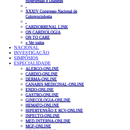
Hipertensão e Diabetes
.
XXXIV Congresso Nacional de
Coloproctologia
.
CARDIORRENAL LINK
ON CARDIOLOGIA
ON TO CARE
» Ver todos
NACIONAL
INVESTIGAÇÃO
SIMPÓSIOS
ESPECIALIDADE
ALERGO-ONLINE
CARDIO-ONLINE
DERMA-ONLINE
CANABIS MEDICINAL-ONLINE
ENDO-ONLINE
GASTRO-ONLINE
GINECOLOGIA-ONLINE
HEMATO-ONLINE
HIPERTENSÃO E RCV-ONLINE
INFECTO-ONLINE
MED.INTERNA-ONLINE
MGF-ONLINE