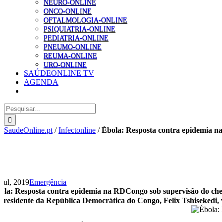
NEURO-ONLINE
ONCO-ONLINE
OFTALMOLOGIA-ONLINE
PSIQUIATRIA-ONLINE
PEDIATRIA-ONLINE
PNEUMO-ONLINE
REUMA-ONLINE
URO-ONLINE
SAÚDEONLINE TV
AGENDA
Pesquisar
SaudeOnline.pt
/
Infectonline
/
Ébola: Resposta contra epidemia n
 Jul, 2019
Emergência
ola: Resposta contra epidemia na RDCongo sob supervisão do che
Presidente da República Democrática do Congo, Felix Tshisekedi,