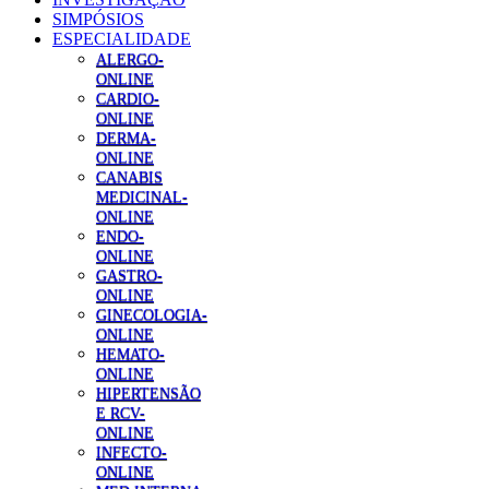
SIMPÓSIOS
ESPECIALIDADE
ALERGO-
ONLINE
CARDIO-
ONLINE
DERMA-
ONLINE
CANABIS
MEDICINAL-
ONLINE
ENDO-
ONLINE
GASTRO-
ONLINE
GINECOLOGIA-
ONLINE
HEMATO-
ONLINE
HIPERTENSÃO
E RCV-
ONLINE
INFECTO-
ONLINE