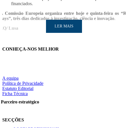
financiados.
A Comissão Europeia organiza entre hoje e quinta-feira os “R
days”, três dias dedicados à investigação, ciência e inovação
.
LER MAIS
EQ/ Lusa
CONHEÇA-NOS MELHOR
LER MAIS
A equipa
Política de Privacidade
Estatuto Editorial
Partilhe nas redes sociais:
Ficha Técnica
Parceiro estratégico
Pesquisar
SECÇÕES