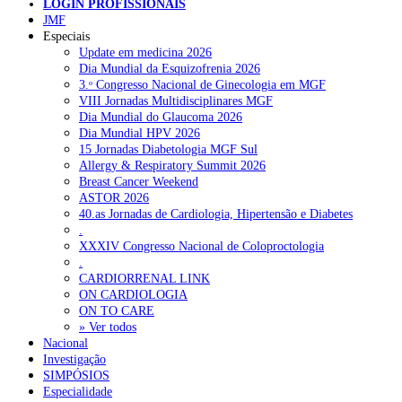
LOGIN PROFISSIONAIS
NOTÍCIAS RECENTES
JMF
Especiais
Update em medicina 2026
Portugal está a formar os médicos de que precisa?
6 de Agosto,
Dia Mundial da Esquizofrenia 2026
2026
3.ᵒ Congresso Nacional de Ginecologia em MGF
VIII Jornadas Multidisciplinares MGF
Estudantes de Medicina representados na 79.ª World Health
Dia Mundial do Glaucoma 2026
Assembly
6 de Agosto, 2026
Dia Mundial HPV 2026
15 Jornadas Diabetologia MGF Sul
SCORA X-Change Portugal promove formação internacional
Allergy & Respiratory Summit 2026
em saúde sexual e reprodutiva
6 de Agosto, 2026
Breast Cancer Weekend
ASTOR 2026
ANEM reúne com coordenador do Pacto Estratégico para a
40.as Jornadas de Cardiologia, Hipertensão e Diabetes
Saúde
6 de Agosto, 2026
.
XXXIV Congresso Nacional de Coloproctologia
Sindicato diz que nova carreira de médicos dentistas reforça
.
estabilidade no SNS
6 de Agosto, 2026
CARDIORRENAL LINK
ON CARDIOLOGIA
ON TO CARE
» Ver todos
NOTÍCIAS MAIS LIDAS
Nacional
Investigação
Enfermagem Forense. “Da urgência ao tribunal, cada
SIMPÓSIOS
gesto conta e cada profissional faz a diferença”
Especialidade
202 visualizações