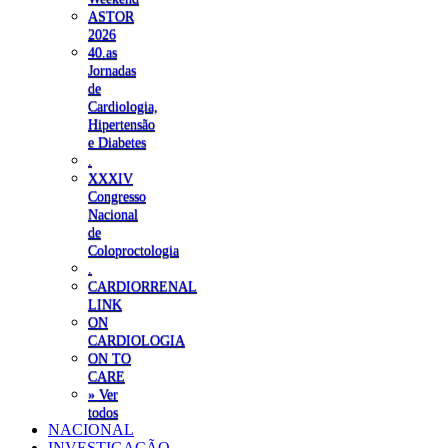
ASTOR
2026
40.as
Jornadas
de
Cardiologia,
Hipertensão
e Diabetes
.
XXXIV
Congresso
Nacional
de
Coloproctologia
.
CARDIORRENAL
LINK
ON
CARDIOLOGIA
ON TO
CARE
» Ver
todos
NACIONAL
INVESTIGAÇÃO