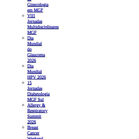
Ginecologia
em MGF
VIII
Jornadas
Multidisciplinares
MGF
Dia
Mundial
do
Glaucoma
2026
Dia
Mundial
HPV 2026
15
Jornadas
Diabetologia
MGF Sul
Allergy &
Respiratory
Summit
2026
Breast
Cancer
Weekend