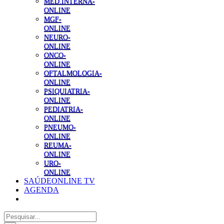
MED.INTERNA-
ONLINE
MGF-
ONLINE
NEURO-
ONLINE
ONCO-
ONLINE
OFTALMOLOGIA-
ONLINE
PSIQUIATRIA-
ONLINE
PEDIATRIA-
ONLINE
PNEUMO-
ONLINE
REUMA-
ONLINE
URO-
ONLINE
SAÚDEONLINE TV
AGENDA
Pesquisar