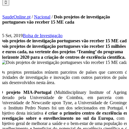
SaudeOnline.pt
/
Nacional
/
Dois projetos de investigação
portugueses vão receber 15 ME cada
25 Set, 2019
Bolsa de Investigação
Dois projetos de investigação portugueses vão receber 15 ME cad
Dois projetos de investigação portugueses vão receber 15 milhões
de euros cada, na vertente dos projetos ‘Teaming’ do programa
Horizonte 2020 para a criação de centros de excelência científica.
Os projetos premiados reúnem parceiros de países que carecem d
atividades de investigação e inovação com outros parceiros de paíse
mais desenvolvidos nesta área.
O
projeto MIA-Portugal
(Multidisciplinary Institute of Ageing)
liderado pela Universidade de Coimbra, em parceria com 
Universidade de Newcastle upon Tyne, a Universidade de Groninge
e o Instituto Pedro Nunes foi um dos selecionados em Portugal. 
objetivo desta iniciativa
é criar o primeiro centro de excelência e
investigação sobre o envelhecimento no sul da Europa
, com 
objetivo geral de melhorar a saúde e o bem-estar de uma população e
envelhecimento e beneficiar do potencial de excelência científica e d