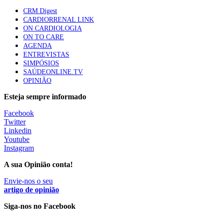
61 visualizações
CRM Digest
CARDIORRENAL LINK
ON CARDIOLOGIA
Especialistas defendem mais potássio na alimentação
ON TO CARE
para ajudar a controlar a hipertensão
AGENDA
57 visualizações
ENTREVISTAS
SIMPÓSIOS
SAÚDEONLINE.TV
OPINIÃO
MAIS NOTÍCIAS
Esteja sempre informado
Facebook
Sindicato diz que nova carreira de médicos dentistas reforça
Twitter
estabilidade no SNS
Linkedin
6 Ago, 2026
|
0 Comments
Youtube
Instagram
A sua Opinião conta!
Mais de 400 utentes beneficiaram de comparticipação reforçada
para tratamentos de infertilidade na Madeira
Envie-nos o seu
artigo de opinião
6 Ago, 2026
|
0 Comments
Siga-nos no Facebook