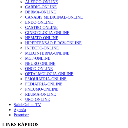
ALERGO-ONLINE
CARDIO-ONLINE
DERMA-ONLINE
CANABIS MEDICINAL-ONLINE
Alguns milhares de utentes podem ficar sem médico de
ENDO-ONLINE
família com nova regras do registo, alerta associação
GASTRO-ONLINE
175 visualizações
GINECOLOGIA-ONLINE
HEMATO-ONLINE
HIPERTENSÃO E RCV-ONLINE
INFECTO-ONLINE
Quase quatro em cada dez doentes com enfarte
MED.INTERNA-ONLINE
apresentavam níveis elevados de Lp(a), revela estudo
MGF-ONLINE
86 visualizações
NEURO-ONLINE
ONCO-ONLINE
OFTALMOLOGIA-ONLINE
PSIQUIATRIA-ONLINE
PEDIATRIA-ONLINE
“Os programas de rastreio do cancro do pulmão são
PNEUMO-ONLINE
custo-efetivos e representam um investimento
REUMA-ONLINE
sustentável para os sistemas de saúde”
URO-ONLINE
66 visualizações
SaúdeOnline TV
Agenda
Pesquisar
Trodelvy aprovado para primeira linha no cancro da
mama triplo negativo metastático em doentes não
LINKS RÁPIDOS
elegíveis para inibidores PD-(L)1