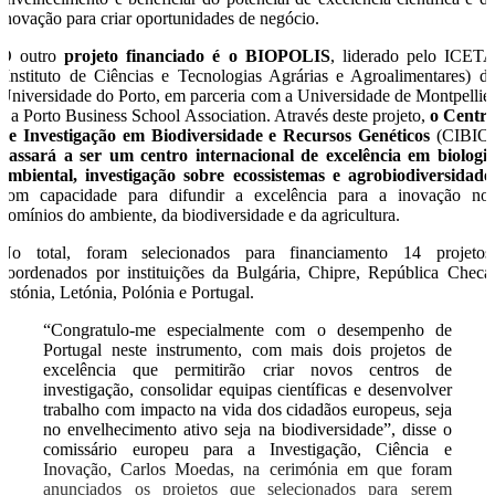
inovação para criar oportunidades de negócio.
O outro
projeto financiado é o BIOPOLIS
, liderado pelo ICET
(Instituto de Ciências e Tecnologias Agrárias e Agroalimentares) d
Universidade do Porto, em parceria com a Universidade de Montpellie
e a Porto Business School Association. Através deste projeto,
o Centr
de Investigação em Biodiversidade e Recursos Genéticos
(CIBIO
passará a ser um centro internacional de excelência em biologi
ambiental, investigação sobre ecossistemas e agrobiodiversidade
com capacidade para difundir a excelência para a inovação no
domínios do ambiente, da biodiversidade e da agricultura.
No total, foram selecionados para financiamento 14 projetos
coordenados por instituições da Bulgária, Chipre, República Checa
Estónia, Letónia, Polónia e Portugal.
“Congratulo-me especialmente com o desempenho de
Portugal neste instrumento, com mais dois projetos de
excelência que permitirão criar novos centros de
investigação, consolidar equipas científicas e desenvolver
trabalho com impacto na vida dos cidadãos europeus, seja
no envelhecimento ativo seja na biodiversidade”, disse o
comissário europeu para a Investigação, Ciência e
Inovação, Carlos Moedas, na cerimónia em que foram
anunciados os projetos que selecionados para serem