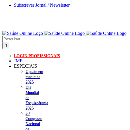
Skip
Subscrever Jornal / Newsletter
to
content
Pesquisar
LOGIN PROFISSIONAIS
JMF
ESPECIAIS
Update em
medicina
2026
Dia
Mundial
da
Esquizofrenia
2026
3.ᵒ
Congresso
Nacional
de