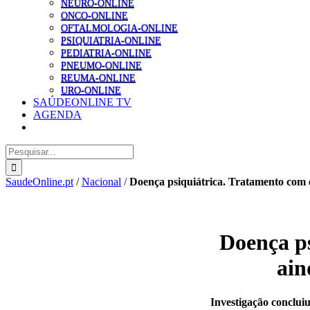
NEURO-ONLINE
ONCO-ONLINE
OFTALMOLOGIA-ONLINE
PSIQUIATRIA-ONLINE
PEDIATRIA-ONLINE
PNEUMO-ONLINE
REUMA-ONLINE
URO-ONLINE
SAÚDEONLINE TV
AGENDA
Pesquisar
SaudeOnline.pt
/
Nacional
/
Doença psiquiátrica. Tratamento com e
Doença ps
ain
Investigação concluiu