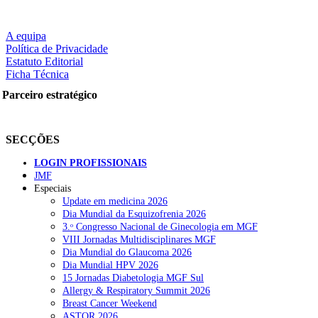
A equipa
Política de Privacidade
Estatuto Editorial
Ficha Técnica
Parceiro estratégico
SECÇÕES
LOGIN PROFISSIONAIS
JMF
Especiais
Update em medicina 2026
Dia Mundial da Esquizofrenia 2026
3.ᵒ Congresso Nacional de Ginecologia em MGF
VIII Jornadas Multidisciplinares MGF
Dia Mundial do Glaucoma 2026
Dia Mundial HPV 2026
15 Jornadas Diabetologia MGF Sul
Allergy & Respiratory Summit 2026
Breast Cancer Weekend
ASTOR 2026