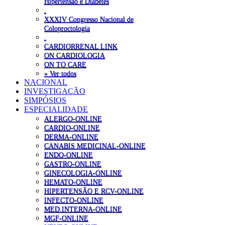
Hipertensão e Diabetes
.
XXXIV Congresso Nacional de
Coloproctologia
.
CARDIORRENAL LINK
ON CARDIOLOGIA
ON TO CARE
» Ver todos
NACIONAL
INVESTIGAÇÃO
SIMPÓSIOS
ESPECIALIDADE
ALERGO-ONLINE
CARDIO-ONLINE
DERMA-ONLINE
CANABIS MEDICINAL-ONLINE
ENDO-ONLINE
GASTRO-ONLINE
GINECOLOGIA-ONLINE
HEMATO-ONLINE
HIPERTENSÃO E RCV-ONLINE
INFECTO-ONLINE
MED.INTERNA-ONLINE
MGF-ONLINE