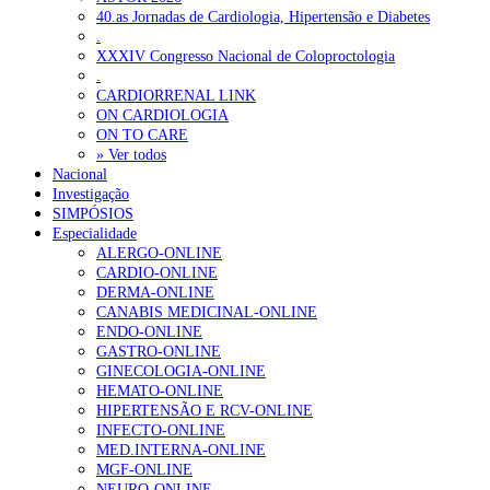
40.as Jornadas de Cardiologia, Hipertensão e Diabetes
.
XXXIV Congresso Nacional de Coloproctologia
.
CARDIORRENAL LINK
ON CARDIOLOGIA
ON TO CARE
» Ver todos
Nacional
Investigação
SIMPÓSIOS
Especialidade
ALERGO-ONLINE
CARDIO-ONLINE
DERMA-ONLINE
CANABIS MEDICINAL-ONLINE
ENDO-ONLINE
GASTRO-ONLINE
GINECOLOGIA-ONLINE
HEMATO-ONLINE
HIPERTENSÃO E RCV-ONLINE
INFECTO-ONLINE
MED.INTERNA-ONLINE
MGF-ONLINE
NEURO-ONLINE