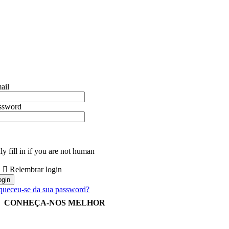
ail
ssword
y fill in if you are not human
Relembrar login
queceu-se da sua password?
CONHEÇA-NOS MELHOR