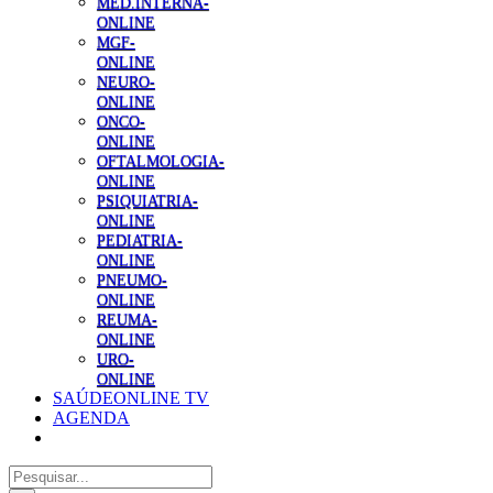
MED.INTERNA-
ONLINE
MGF-
ONLINE
NEURO-
ONLINE
ONCO-
ONLINE
OFTALMOLOGIA-
ONLINE
PSIQUIATRIA-
ONLINE
PEDIATRIA-
ONLINE
PNEUMO-
ONLINE
REUMA-
ONLINE
URO-
ONLINE
SAÚDEONLINE TV
AGENDA
Pesquisar