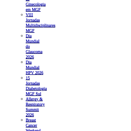
Ginecologia
em MGF
VIII
Jornadas
Multidisciplinares
MGF
Dia
Mundial
do
Glaucoma
2026
Dia
Mundial
HPV 2026
15
Jornadas
Diabetologia
MGF Sul
Allergy &
Respiratory
Summit
2026
Breast
Cancer
Weekend