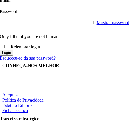
Email
Password
Mostrar passwor
Only fill in if you are not human
Relembrar login
Esqueceu-se da sua password?
CONHEÇA-NOS MELHOR
A equipa
Política de Privacidade
Estatuto Editorial
Ficha Técnica
Parceiro estratégico