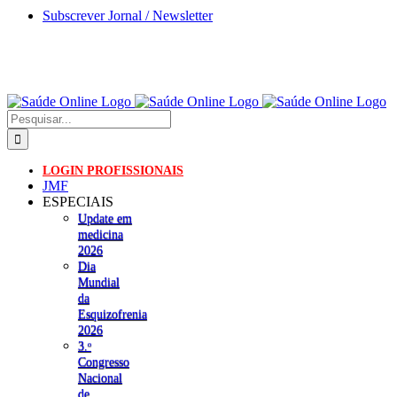
Skip
Subscrever Jornal / Newsletter
to
content
Pesquisar
LOGIN PROFISSIONAIS
JMF
ESPECIAIS
Update em
medicina
2026
Dia
Mundial
da
Esquizofrenia
2026
3.ᵒ
Congresso
Nacional
de