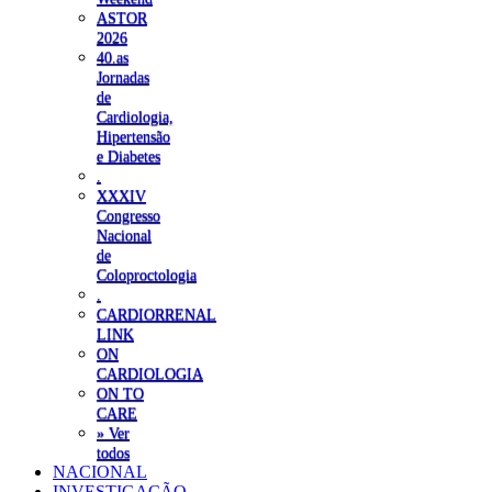
ASTOR
2026
40.as
Jornadas
de
Cardiologia,
Hipertensão
e Diabetes
.
XXXIV
Congresso
Nacional
de
Coloproctologia
.
CARDIORRENAL
LINK
ON
CARDIOLOGIA
ON TO
CARE
» Ver
todos
NACIONAL
INVESTIGAÇÃO