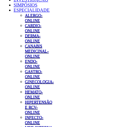
SIMPÓSIOS
ESPECIALIDADE
ALERGO-
ONLINE
CARDIO-
ONLINE
DERMA-
ONLINE
CANABIS
MEDICINAL-
ONLINE
ENDO-
ONLINE
GASTRO-
ONLINE
GINECOLOGIA-
ONLINE
HEMATO-
ONLINE
HIPERTENSÃO
E RCV-
ONLINE
INFECTO-
ONLINE