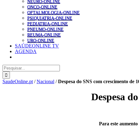
NEURO-ONLINE
ONCO-ONLINE
OFTALMOLOGIA-ONLINE
PSIQUIATRIA-ONLINE
PEDIATRIA-ONLINE
PNEUMO-ONLINE
REUMA-ONLINE
URO-ONLINE
SAÚDEONLINE TV
AGENDA
Pesquisar
SaudeOnline.pt
/
Nacional
/
Despesa do SNS com crescimento de 10
Despesa do
Para este aumento 