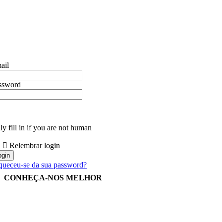
ail
ssword
y fill in if you are not human
Relembrar login
queceu-se da sua password?
CONHEÇA-NOS MELHOR