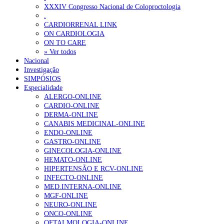
XXXIV Congresso Nacional de Coloproctologia
.
CARDIORRENAL LINK
ON CARDIOLOGIA
ON TO CARE
» Ver todos
Nacional
Investigação
SIMPÓSIOS
Especialidade
ALERGO-ONLINE
CARDIO-ONLINE
DERMA-ONLINE
CANABIS MEDICINAL-ONLINE
ENDO-ONLINE
GASTRO-ONLINE
GINECOLOGIA-ONLINE
HEMATO-ONLINE
HIPERTENSÃO E RCV-ONLINE
INFECTO-ONLINE
MED.INTERNA-ONLINE
MGF-ONLINE
NEURO-ONLINE
ONCO-ONLINE
OFTALMOLOGIA-ONLINE