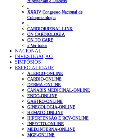
Hipertensão e Diabetes
.
XXXIV Congresso Nacional de
Coloproctologia
.
CARDIORRENAL LINK
ON CARDIOLOGIA
ON TO CARE
» Ver todos
NACIONAL
INVESTIGAÇÃO
SIMPÓSIOS
ESPECIALIDADE
ALERGO-ONLINE
CARDIO-ONLINE
DERMA-ONLINE
CANABIS MEDICINAL-ONLINE
ENDO-ONLINE
GASTRO-ONLINE
GINECOLOGIA-ONLINE
HEMATO-ONLINE
HIPERTENSÃO E RCV-ONLINE
INFECTO-ONLINE
MED.INTERNA-ONLINE
MGF-ONLINE