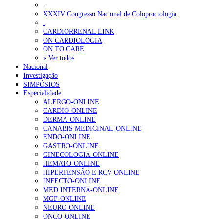
.
XXXIV Congresso Nacional de Coloproctologia
.
CARDIORRENAL LINK
ON CARDIOLOGIA
ON TO CARE
» Ver todos
Nacional
Investigação
SIMPÓSIOS
Especialidade
ALERGO-ONLINE
CARDIO-ONLINE
DERMA-ONLINE
CANABIS MEDICINAL-ONLINE
ENDO-ONLINE
GASTRO-ONLINE
GINECOLOGIA-ONLINE
HEMATO-ONLINE
HIPERTENSÃO E RCV-ONLINE
INFECTO-ONLINE
MED.INTERNA-ONLINE
MGF-ONLINE
NEURO-ONLINE
ONCO-ONLINE