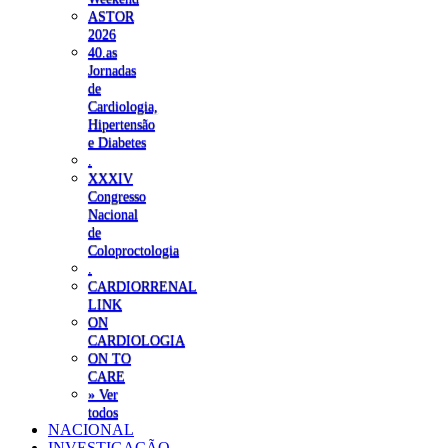
ASTOR
2026
40.as
Jornadas
de
Cardiologia,
Hipertensão
e Diabetes
.
XXXIV
Congresso
Nacional
de
Coloproctologia
.
CARDIORRENAL
LINK
ON
CARDIOLOGIA
ON TO
CARE
» Ver
todos
NACIONAL
INVESTIGAÇÃO