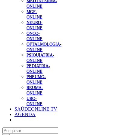
MED.INTERNA-
ONLINE
MGF-
ONLINE
NEURO-
ONLINE
ONCO-
ONLINE
OFTALMOLOGIA-
ONLINE
PSIQUIATRIA-
ONLINE
PEDIATRIA-
ONLINE
PNEUMO-
ONLINE
REUMA-
ONLINE
URO-
ONLINE
SAÚDEONLINE TV
AGENDA
Pesquisar