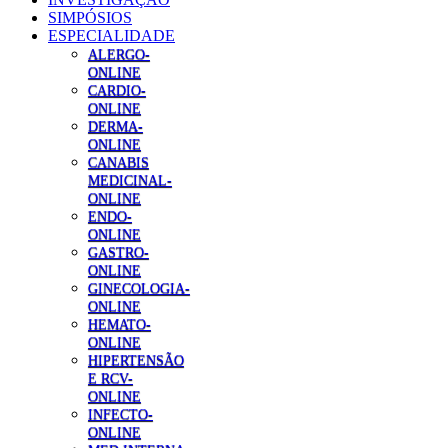
SIMPÓSIOS
ESPECIALIDADE
ALERGO-
ONLINE
CARDIO-
ONLINE
DERMA-
ONLINE
CANABIS
MEDICINAL-
ONLINE
ENDO-
ONLINE
GASTRO-
ONLINE
GINECOLOGIA-
ONLINE
HEMATO-
ONLINE
HIPERTENSÃO
E RCV-
ONLINE
INFECTO-
ONLINE