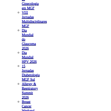
Ginecologia
em MGF
VIII
Jornadas
Multidisciplinares
MGF
Dia
Mundial
do
Glaucoma
2026
Dia
Mundial
HPV 2026
15
Jornadas
Diabetologia
MGF Sul
Allergy &
Respiratory
Summit
2026
Breast
Cancer
Weekend