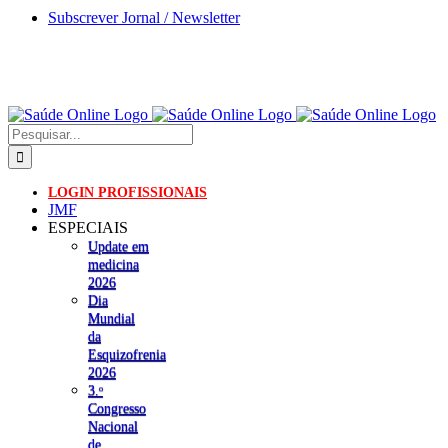
Skip
Subscrever Jornal / Newsletter
to
content
Pesquisar
LOGIN PROFISSIONAIS
JMF
ESPECIAIS
Update em
medicina
2026
Dia
Mundial
da
Esquizofrenia
2026
3.ᵒ
Congresso
Nacional
de