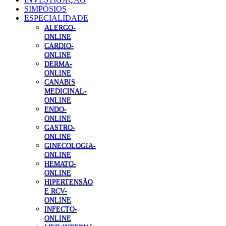
SIMPÓSIOS
ESPECIALIDADE
ALERGO-
ONLINE
CARDIO-
ONLINE
DERMA-
ONLINE
CANABIS
MEDICINAL-
ONLINE
ENDO-
ONLINE
GASTRO-
ONLINE
GINECOLOGIA-
ONLINE
HEMATO-
ONLINE
HIPERTENSÃO
E RCV-
ONLINE
INFECTO-
ONLINE