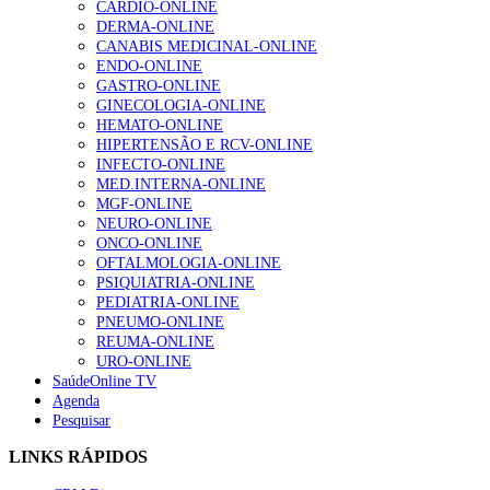
CARDIO-ONLINE
DERMA-ONLINE
Alguns milhares de utentes podem ficar sem médico de
CANABIS MEDICINAL-ONLINE
família com nova regras do registo, alerta associação
ENDO-ONLINE
132 visualizações
GASTRO-ONLINE
GINECOLOGIA-ONLINE
HEMATO-ONLINE
HIPERTENSÃO E RCV-ONLINE
“Os programas de rastreio do cancro do pulmão são
INFECTO-ONLINE
custo-efetivos e representam um investimento
MED.INTERNA-ONLINE
sustentável para os sistemas de saúde”
MGF-ONLINE
93 visualizações
NEURO-ONLINE
ONCO-ONLINE
OFTALMOLOGIA-ONLINE
Quase quatro em cada dez doentes com enfarte
PSIQUIATRIA-ONLINE
apresentavam níveis elevados de Lp(a), revela estudo
PEDIATRIA-ONLINE
87 visualizações
PNEUMO-ONLINE
REUMA-ONLINE
URO-ONLINE
SaúdeOnline TV
Trodelvy aprovado para primeira linha no cancro da
Agenda
mama triplo negativo metastático em doentes não
Pesquisar
elegíveis para inibidores PD-(L)1
LINKS RÁPIDOS
61 visualizações