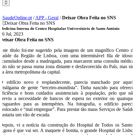
SaudeOnline.pt
/
APP - Geral
/
Deixar Obra Feita no SNS
Medicina Interna do Centro Hospitalar Universitário de Santo António
26 Jul, 2023
Deixar Obra Feita no SNS
Este título foi-me sugerido pela imagem de um magnífico Centro d
Saúde da Região de Lisboa, com uma interminável fila de idosos
acumulados desde a madrugada, para marcarem uma consulta médica
Isto não se passa numa zona distante e desfavorecida do País, mas si
na área metropolitana da capital.
O edifício novo e resplandecente, parecia manchado por aquel
amálgama de gente “terceiro-mundista”. Tinha nascido para oferece
eficiência e bons cuidados assistenciais à população, pelo que nã
previu a necessidade de bancos de espera no exterior ou quaisque
resguardos para as intempéries. Na fotografia, o edifício pareci
deslocado e “mal empregue”. Para prestar tão maus Serviços de Saúde
bastaria um vão de escada.
Depois, vi a notícia da construção do Hospital de Todos os Santos
Agora é que vai ser. A maquete é bonita, o grande Hospital de Lisbo