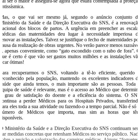
vai ser o maior e assegura-se agora que estará contemplada a proteçã
antissísmica.
Mas, o que vai ser mesmo já, segundo o anúncio conjunto d
Ministério da Saúde e da Direção Executiva do SNS, é a renovaçã
nacional dos blocos de partos. A urgência em preencher as escala
médicas das maternidades deu lugar à necessidade imperiosa d
renovar as instalações. Talvez se justifique o fecho de maternidades po
causa da realização de obras urgentes. No verão parece menos razoáve
e, apenas conveniente, como “gato escondido com o rabo de fora”. 
que é certo é que vão ser gastos muitos milhões e as instalações vã
ficar ótimas!
Para recuperarmos o SNS, voltando a tê-lo eficiente, querido 
reconhecido pela população, mantendo os excelentes indicadores d
saúde que ainda temos, o mais importante são as pessoas. Toda 
equipa de saúde é relevante, mas é o acesso ao Médico que determin
o grau de satisfação do doente e a eficiência do sistema. O SN
continua a perder Médicos para os Hospitais Privados, transferind
para eles toda a sua atividade ou fazendo-o a tempo parcial. Não é só 
número de Médicos que importa, mas sim as horas que tê
disponíveis.
O Ministério da Saúde e a Direção Executiva do SNS continuam se
dar medidas concretas que retenham Médicos no serviço público. Nad
sobre a revisão e valorização das carreiras médicas. Alguns “foguetes