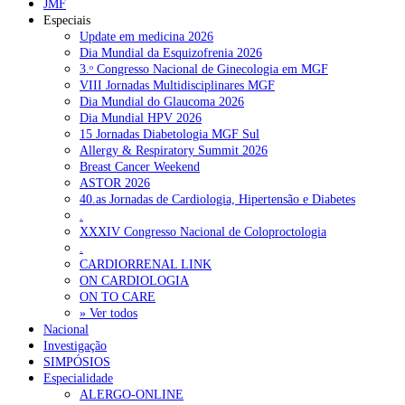
JMF
Especiais
Enfermeiros exigem esclarecimentos sobre eventual gestão
Update em medicina 2026
privada da ULS do Algarve
7 de Agosto, 2026
Dia Mundial da Esquizofrenia 2026
3.ᵒ Congresso Nacional de Ginecologia em MGF
Ordem dos Médicos alerta para riscos no novo sistema de acesso
VIII Jornadas Multidisciplinares MGF
a consultas e cirurgias
7 de Agosto, 2026
Dia Mundial do Glaucoma 2026
Dia Mundial HPV 2026
Portugal está a formar os médicos de que precisa?
6 de Agosto,
15 Jornadas Diabetologia MGF Sul
2026
Allergy & Respiratory Summit 2026
Breast Cancer Weekend
ASTOR 2026
NOTÍCIAS MAIS LIDAS
40.as Jornadas de Cardiologia, Hipertensão e Diabetes
.
XXXIV Congresso Nacional de Coloproctologia
Enfermagem Forense. “Da urgência ao tribunal, cada
.
gesto conta e cada profissional faz a diferença”
CARDIORRENAL LINK
203 visualizações
ON CARDIOLOGIA
ON TO CARE
» Ver todos
Nacional
1.º Episódio do Podcast “Frequência Cardio – Sintoniza
Investigação
te na Insuficiência Cardíaca” da Bayer
SIMPÓSIOS
169 visualizações
Especialidade
ALERGO-ONLINE