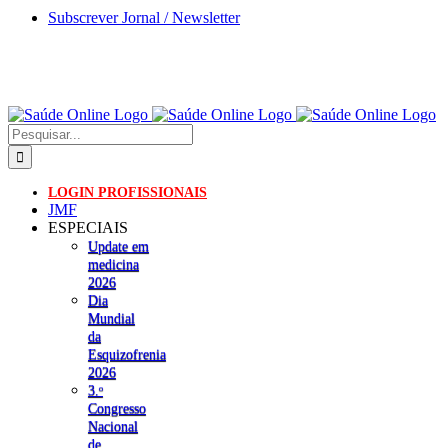
Skip
Subscrever Jornal / Newsletter
to
content
Pesquisar
LOGIN PROFISSIONAIS
JMF
ESPECIAIS
Update em
medicina
2026
Dia
Mundial
da
Esquizofrenia
2026
3.ᵒ
Congresso
Nacional
de