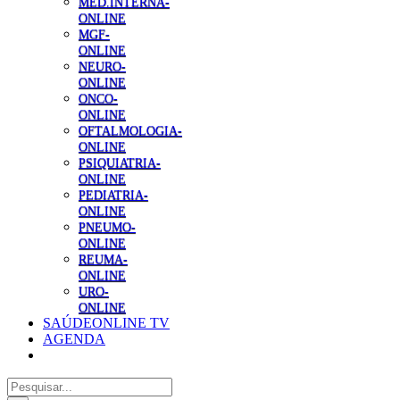
MED.INTERNA-
ONLINE
MGF-
ONLINE
NEURO-
ONLINE
ONCO-
ONLINE
OFTALMOLOGIA-
ONLINE
PSIQUIATRIA-
ONLINE
PEDIATRIA-
ONLINE
PNEUMO-
ONLINE
REUMA-
ONLINE
URO-
ONLINE
SAÚDEONLINE TV
AGENDA
Pesquisar