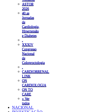
ASTOR
2026
40.as
Jornadas
de
Cardiologia,
Hipertensão
e Diabetes
.
XXXIV
Congresso
Nacional
de
Coloproctologia
.
CARDIORRENAL
LINK
ON
CARDIOLOGIA
ON TO
CARE
» Ver
todos
NACIONAL
INVESTIGAÇÃO