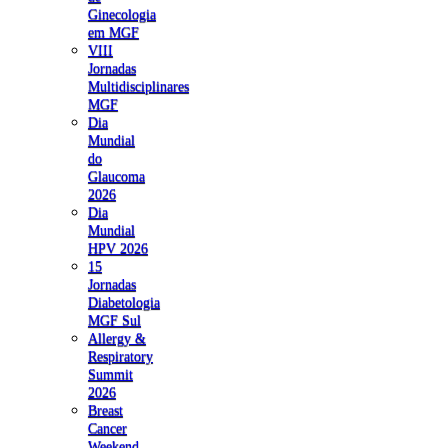
Ginecologia
em MGF
VIII
Jornadas
Multidisciplinares
MGF
Dia
Mundial
do
Glaucoma
2026
Dia
Mundial
HPV 2026
15
Jornadas
Diabetologia
MGF Sul
Allergy &
Respiratory
Summit
2026
Breast
Cancer
Weekend