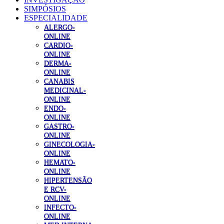
SIMPÓSIOS
ESPECIALIDADE
ALERGO-
ONLINE
CARDIO-
ONLINE
DERMA-
ONLINE
CANABIS
MEDICINAL-
ONLINE
ENDO-
ONLINE
GASTRO-
ONLINE
GINECOLOGIA-
ONLINE
HEMATO-
ONLINE
HIPERTENSÃO
E RCV-
ONLINE
INFECTO-
ONLINE