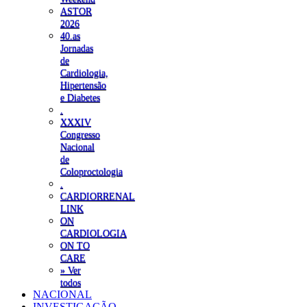
ASTOR
2026
40.as
Jornadas
de
Cardiologia,
Hipertensão
e Diabetes
.
XXXIV
Congresso
Nacional
de
Coloproctologia
.
CARDIORRENAL
LINK
ON
CARDIOLOGIA
ON TO
CARE
» Ver
todos
NACIONAL
INVESTIGAÇÃO