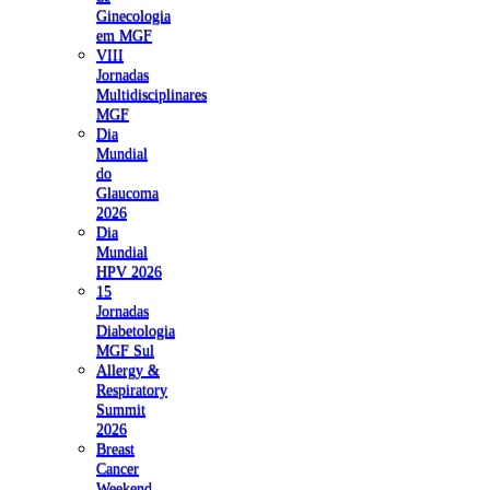
Ginecologia
em MGF
VIII
Jornadas
Multidisciplinares
MGF
Dia
Mundial
do
Glaucoma
2026
Dia
Mundial
HPV 2026
15
Jornadas
Diabetologia
MGF Sul
Allergy &
Respiratory
Summit
2026
Breast
Cancer
Weekend