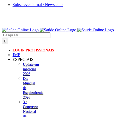
Skip
Subscrever Jornal / Newsletter
to
content
Pesquisar
LOGIN PROFISSIONAIS
JMF
ESPECIAIS
Update em
medicina
2026
Dia
Mundial
da
Esquizofrenia
2026
3.ᵒ
Congresso
Nacional
de