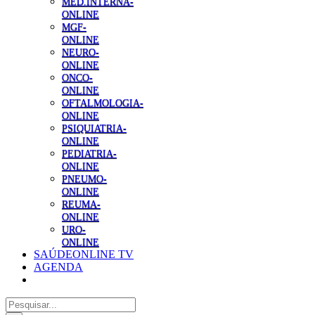
MED.INTERNA-
ONLINE
MGF-
ONLINE
NEURO-
ONLINE
ONCO-
ONLINE
OFTALMOLOGIA-
ONLINE
PSIQUIATRIA-
ONLINE
PEDIATRIA-
ONLINE
PNEUMO-
ONLINE
REUMA-
ONLINE
URO-
ONLINE
SAÚDEONLINE TV
AGENDA
Pesquisar