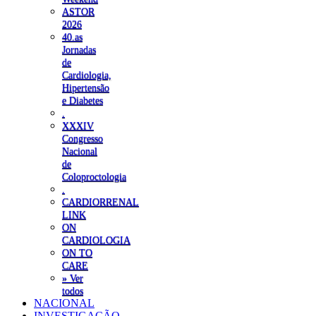
ASTOR
2026
40.as
Jornadas
de
Cardiologia,
Hipertensão
e Diabetes
.
XXXIV
Congresso
Nacional
de
Coloproctologia
.
CARDIORRENAL
LINK
ON
CARDIOLOGIA
ON TO
CARE
» Ver
todos
NACIONAL
INVESTIGAÇÃO