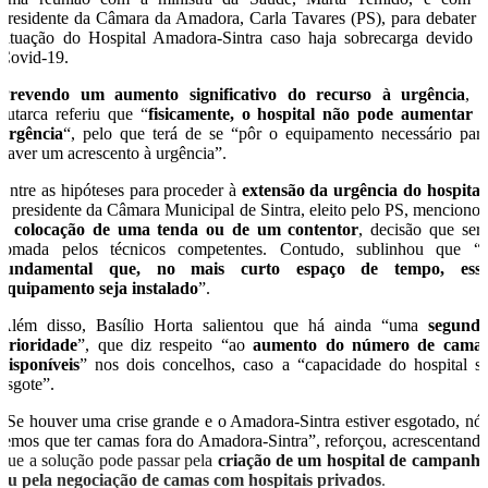
presidente da Câmara da Amadora, Carla Tavares (PS), para debater 
situação do Hospital Amadora-Sintra caso haja sobrecarga devido 
Covid-19.
Prevendo um aumento significativo do recurso à urgência
, 
autarca referiu que “
fisicamente, o hospital não pode aumentar 
urgência
“, pelo que terá de se “pôr o equipamento necessário par
haver um acrescento à urgência”.
Entre as hipóteses para proceder à
extensão da urgência do hospital
o presidente da Câmara Municipal de Sintra, eleito pelo PS, menciono
a
colocação de uma tenda ou de um contentor
, decisão que ser
tomada pelos técnicos competentes. Contudo, sublinhou que “
fundamental que, no mais curto espaço de tempo, ess
equipamento seja instalado
”.
Além disso, Basílio Horta salientou que há ainda “uma
segund
prioridade
”, que diz respeito “ao
aumento do número de cama
disponíveis
” nos dois concelhos, caso a “capacidade do hospital s
esgote”.
“Se houver uma crise grande e o Amadora-Sintra estiver esgotado, nó
temos que ter camas fora do Amadora-Sintra”, reforçou, acrescentand
que a solução pode passar pela
criação de um hospital de campanh
ou pela negociação de camas com hospitais privados
.