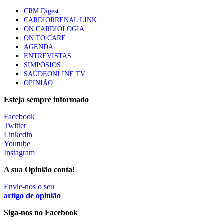
mama triplo negativo metastático em doentes não
CRM Digest
elegíveis para inibidores PD-(L)1
CARDIORRENAL LINK
61 visualizações
ON CARDIOLOGIA
ON TO CARE
AGENDA
Especialistas defendem mais potássio na alimentação
ENTREVISTAS
para ajudar a controlar a hipertensão
SIMPÓSIOS
57 visualizações
SAÚDEONLINE.TV
OPINIÃO
Esteja sempre informado
MAIS NOTÍCIAS
Facebook
Twitter
Linkedin
Sindicato diz que nova carreira de médicos dentistas reforça
Youtube
estabilidade no SNS
Instagram
6 Ago, 2026
|
0 Comments
A sua Opinião conta!
Envie-nos o seu
Mais de 400 utentes beneficiaram de comparticipação reforçada
artigo de opinião
para tratamentos de infertilidade na Madeira
Siga-nos no Facebook
6 Ago, 2026
|
0 Comments