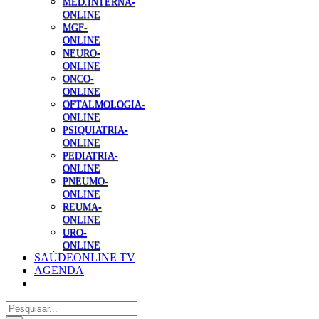
MED.INTERNA-
ONLINE
MGF-
ONLINE
NEURO-
ONLINE
ONCO-
ONLINE
OFTALMOLOGIA-
ONLINE
PSIQUIATRIA-
ONLINE
PEDIATRIA-
ONLINE
PNEUMO-
ONLINE
REUMA-
ONLINE
URO-
ONLINE
SAÚDEONLINE TV
AGENDA
Pesquisar