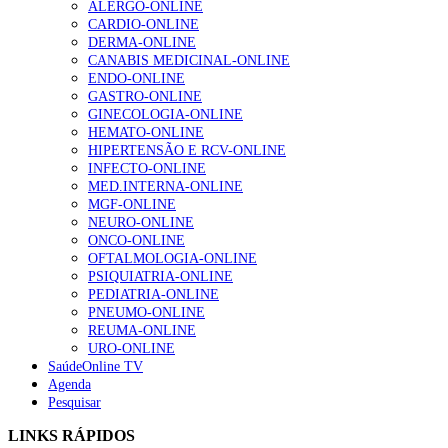
ALERGO-ONLINE
gesto conta e cada profissional faz a diferença”
CARDIO-ONLINE
202 visualizações
DERMA-ONLINE
CANABIS MEDICINAL-ONLINE
ENDO-ONLINE
GASTRO-ONLINE
Alguns milhares de utentes podem ficar sem médico de
GINECOLOGIA-ONLINE
família com nova regras do registo, alerta associação
HEMATO-ONLINE
175 visualizações
HIPERTENSÃO E RCV-ONLINE
INFECTO-ONLINE
MED.INTERNA-ONLINE
MGF-ONLINE
Quase quatro em cada dez doentes com enfarte
NEURO-ONLINE
apresentavam níveis elevados de Lp(a), revela estudo
ONCO-ONLINE
86 visualizações
OFTALMOLOGIA-ONLINE
PSIQUIATRIA-ONLINE
PEDIATRIA-ONLINE
PNEUMO-ONLINE
REUMA-ONLINE
“Os programas de rastreio do cancro do pulmão são
URO-ONLINE
custo-efetivos e representam um investimento
SaúdeOnline TV
sustentável para os sistemas de saúde”
Agenda
66 visualizações
Pesquisar
LINKS RÁPIDOS
Trodelvy aprovado para primeira linha no cancro da