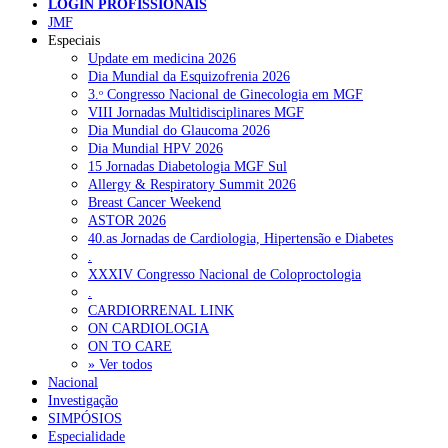
LOGIN PROFISSIONAIS
JMF
Especiais
NOTÍCIAS RECENTES
Update em medicina 2026
Dia Mundial da Esquizofrenia 2026
3.ᵒ Congresso Nacional de Ginecologia em MGF
Portugal está a formar os médicos de que precisa?
6 de Agosto,
VIII Jornadas Multidisciplinares MGF
2026
Dia Mundial do Glaucoma 2026
Dia Mundial HPV 2026
Estudantes de Medicina representados na 79.ª World Health
15 Jornadas Diabetologia MGF Sul
Assembly
6 de Agosto, 2026
Allergy & Respiratory Summit 2026
Breast Cancer Weekend
SCORA X-Change Portugal promove formação internacional
ASTOR 2026
em saúde sexual e reprodutiva
6 de Agosto, 2026
40.as Jornadas de Cardiologia, Hipertensão e Diabetes
.
ANEM reúne com coordenador do Pacto Estratégico para a
XXXIV Congresso Nacional de Coloproctologia
Saúde
6 de Agosto, 2026
.
CARDIORRENAL LINK
Sindicato diz que nova carreira de médicos dentistas reforça
ON CARDIOLOGIA
estabilidade no SNS
6 de Agosto, 2026
ON TO CARE
» Ver todos
Nacional
Investigação
NOTÍCIAS MAIS LIDAS
SIMPÓSIOS
Especialidade
Enfermagem Forense. “Da urgência ao tribunal, cada