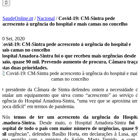
SaudeOnline.pt
/
Nacional
/
Covid-19: CM-Sintra pede
acrescento à urgência do hospital e mais camas no concelho
10 Set, 2020
Covid-19: CM-Sintra pede acrescento à urgência do hospital e
mais camas no concelho
Hospital Amadora-Sintra foi o que recebeu mais urgências desde
maio, quase 90 mil. Prevendo aumento de procura, Câmara traça
estas duas prioridades.
O presidente da Câmara de Sintra defendeu ontem a necessidade d
instalar um equipamento que sirva como “acrescento” ao serviço d
urgência do Hospital Amadora-Sintra, “uma vez que se aproxima um
época difícil” em termos de pandemia.
“Nós
temos de ter um acrescento da urgência do Hospita
Amadora-Sintra.
Desde maio, o Hospital Amadora-Sintra
foi 
hospital de todo o país com maior número de urgências, quase 9
mil
urgências”, defendeu Basílio Horta, em declarações à Lusa, apó
uma reunião com a ministra da Saúde, Marta Temido, e com 