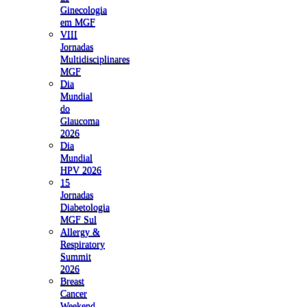
Ginecologia
em MGF
VIII
Jornadas
Multidisciplinares
MGF
Dia
Mundial
do
Glaucoma
2026
Dia
Mundial
HPV 2026
15
Jornadas
Diabetologia
MGF Sul
Allergy &
Respiratory
Summit
2026
Breast
Cancer
Weekend