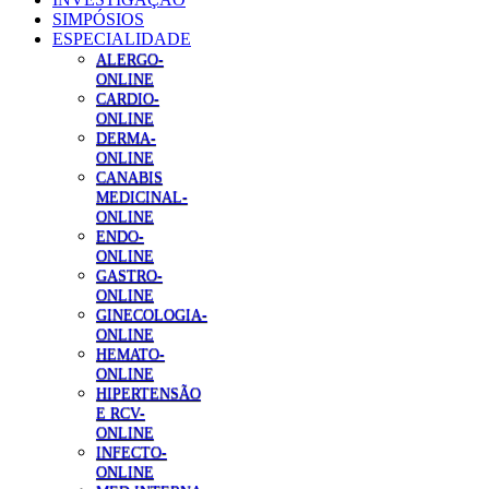
SIMPÓSIOS
ESPECIALIDADE
ALERGO-
ONLINE
CARDIO-
ONLINE
DERMA-
ONLINE
CANABIS
MEDICINAL-
ONLINE
ENDO-
ONLINE
GASTRO-
ONLINE
GINECOLOGIA-
ONLINE
HEMATO-
ONLINE
HIPERTENSÃO
E RCV-
ONLINE
INFECTO-
ONLINE