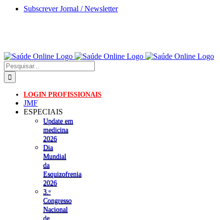
Skip
Subscrever Jornal / Newsletter
to
content
Pesquisar
LOGIN PROFISSIONAIS
JMF
ESPECIAIS
Update em
medicina
2026
Dia
Mundial
da
Esquizofrenia
2026
3.ᵒ
Congresso
Nacional
de