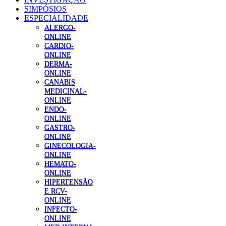
SIMPÓSIOS
ESPECIALIDADE
ALERGO-
ONLINE
CARDIO-
ONLINE
DERMA-
ONLINE
CANABIS
MEDICINAL-
ONLINE
ENDO-
ONLINE
GASTRO-
ONLINE
GINECOLOGIA-
ONLINE
HEMATO-
ONLINE
HIPERTENSÃO
E RCV-
ONLINE
INFECTO-
ONLINE