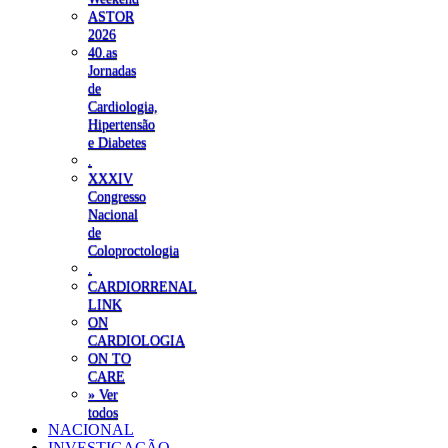
ASTOR
2026
40.as
Jornadas
de
Cardiologia,
Hipertensão
e Diabetes
.
XXXIV
Congresso
Nacional
de
Coloproctologia
.
CARDIORRENAL
LINK
ON
CARDIOLOGIA
ON TO
CARE
» Ver
todos
NACIONAL
INVESTIGAÇÃO