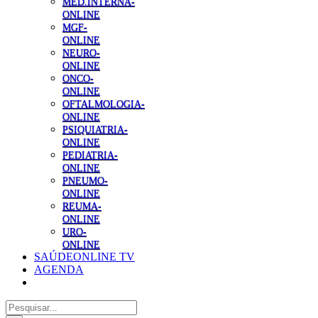
MED.INTERNA-
ONLINE
MGF-
ONLINE
NEURO-
ONLINE
ONCO-
ONLINE
OFTALMOLOGIA-
ONLINE
PSIQUIATRIA-
ONLINE
PEDIATRIA-
ONLINE
PNEUMO-
ONLINE
REUMA-
ONLINE
URO-
ONLINE
SAÚDEONLINE TV
AGENDA
Pesquisar