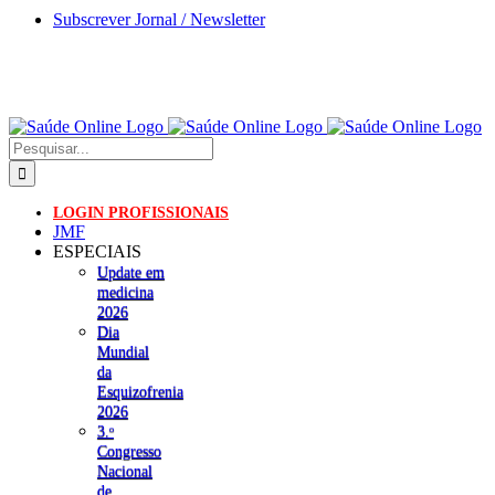
Skip
Subscrever Jornal / Newsletter
to
content
Pesquisar
LOGIN PROFISSIONAIS
JMF
ESPECIAIS
Update em
medicina
2026
Dia
Mundial
da
Esquizofrenia
2026
3.ᵒ
Congresso
Nacional
de