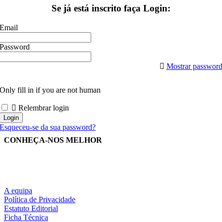
Se já está inscrito faça Login:
Email
Password
Mostrar passwor
Only fill in if you are not human
Relembrar login
Esqueceu-se da sua password?
CONHEÇA-NOS MELHOR
A equipa
Política de Privacidade
Estatuto Editorial
Ficha Técnica