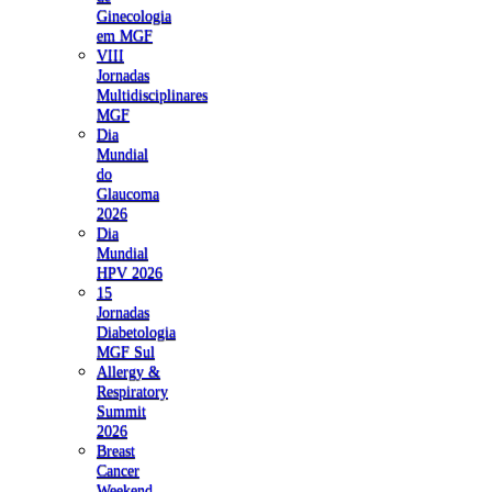
Ginecologia
em MGF
VIII
Jornadas
Multidisciplinares
MGF
Dia
Mundial
do
Glaucoma
2026
Dia
Mundial
HPV 2026
15
Jornadas
Diabetologia
MGF Sul
Allergy &
Respiratory
Summit
2026
Breast
Cancer
Weekend