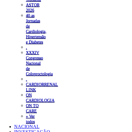
ASTOR
2026
40.as
Jornadas
de
Cardiologia,
Hipertensão
e Diabetes
.
XXXIV
Congresso
Nacional
de
Coloproctologia
.
CARDIORRENAL
LINK
ON
CARDIOLOGIA
ON TO
CARE
» Ver
todos
NACIONAL
INVESTIGAÇÃO