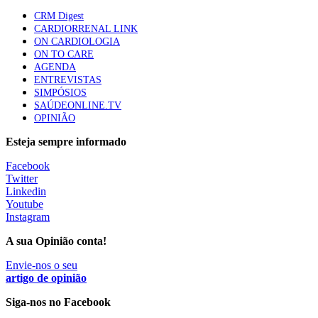
58 visualizações
CRM Digest
CARDIORRENAL LINK
ON CARDIOLOGIA
ON TO CARE
Canábis medicinal e saúde mental
AGENDA
53 visualizações
ENTREVISTAS
SIMPÓSIOS
SAÚDEONLINE.TV
OPINIÃO
MAIS NOTÍCIAS
Esteja sempre informado
Facebook
Twitter
Plataforma criada por estudantes apoia famílias após
Linkedin
diagnóstico de demência
Youtube
5 Ago, 2026
|
0 Comments
Instagram
A sua Opinião conta!
ULS Alto Alentejo e IPO de Lisboa reforçam cooperação em
Envie-nos o seu
Oncologia, formação e investigação
artigo de opinião
5 Ago, 2026
|
0 Comments
Siga-nos no Facebook