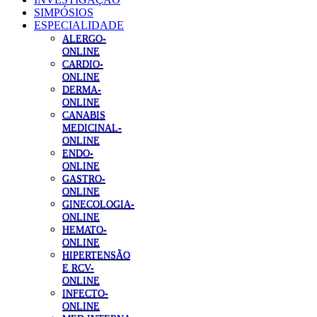
SIMPÓSIOS
ESPECIALIDADE
ALERGO-
ONLINE
CARDIO-
ONLINE
DERMA-
ONLINE
CANABIS
MEDICINAL-
ONLINE
ENDO-
ONLINE
GASTRO-
ONLINE
GINECOLOGIA-
ONLINE
HEMATO-
ONLINE
HIPERTENSÃO
E RCV-
ONLINE
INFECTO-
ONLINE