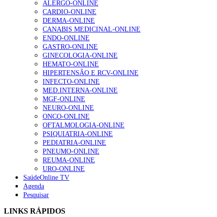
ALERGO-ONLINE
202 visualizações
CARDIO-ONLINE
DERMA-ONLINE
CANABIS MEDICINAL-ONLINE
ENDO-ONLINE
Alguns milhares de utentes podem ficar sem médico de
GASTRO-ONLINE
família com nova regras do registo, alerta associação
GINECOLOGIA-ONLINE
167 visualizações
HEMATO-ONLINE
HIPERTENSÃO E RCV-ONLINE
INFECTO-ONLINE
MED.INTERNA-ONLINE
Quase quatro em cada dez doentes com enfarte
MGF-ONLINE
apresentavam níveis elevados de Lp(a), revela estudo
NEURO-ONLINE
84 visualizações
ONCO-ONLINE
OFTALMOLOGIA-ONLINE
PSIQUIATRIA-ONLINE
PEDIATRIA-ONLINE
PNEUMO-ONLINE
Trodelvy aprovado para primeira linha no cancro da
REUMA-ONLINE
mama triplo negativo metastático em doentes não
URO-ONLINE
elegíveis para inibidores PD-(L)1
SaúdeOnline TV
58 visualizações
Agenda
Pesquisar
1.º Episódio do Podcast “Frequência Cardio – Sintoniza
LINKS RÁPIDOS
te na Insuficiência Cardíaca” da Bayer