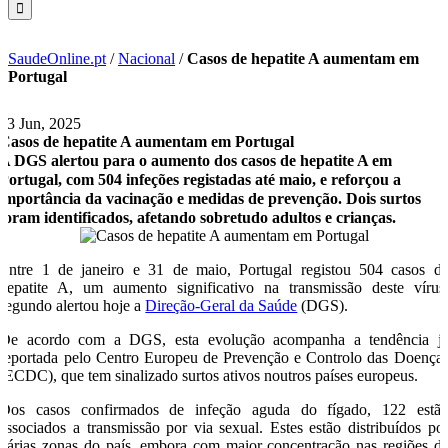
SaudeOnline.pt
/
Nacional
/
Casos de hepatite A aumentam em
Portugal
23 Jun, 2025
Casos de hepatite A aumentam em Portugal
A DGS alertou para o aumento dos casos de hepatite A em
Portugal, com 504 infeções registadas até maio, e reforçou a
importância da vacinação e medidas de prevenção. Dois surtos
foram identificados, afetando sobretudo adultos e crianças.
Entre 1 de janeiro e 31 de maio, Portugal registou 504 casos d
hepatite A, um aumento significativo na transmissão deste vírus
segundo alertou hoje a
Direção-Geral da Saúde
(DGS).
De acordo com a DGS, esta evolução acompanha a tendência j
reportada pelo Centro Europeu de Prevenção e Controlo das Doença
(ECDC), que tem sinalizado surtos ativos noutros países europeus.
Dos casos confirmados de infeção aguda do fígado, 122 estã
associados a transmissão por via sexual. Estes estão distribuídos po
várias zonas do país, embora com maior concentração nas regiões d