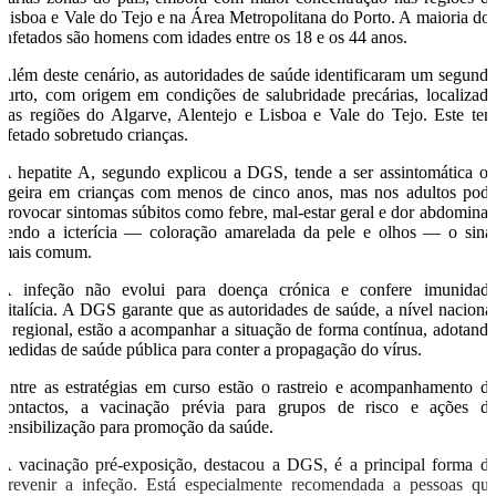
Lisboa e Vale do Tejo e na Área Metropolitana do Porto. A maioria do
infetados são homens com idades entre os 18 e os 44 anos.
Além deste cenário, as autoridades de saúde identificaram um segund
surto, com origem em condições de salubridade precárias, localizad
nas regiões do Algarve, Alentejo e Lisboa e Vale do Tejo. Este te
afetado sobretudo crianças.
A hepatite A, segundo explicou a DGS, tende a ser assintomática o
ligeira em crianças com menos de cinco anos, mas nos adultos pod
provocar sintomas súbitos como febre, mal-estar geral e dor abdominal
sendo a icterícia — coloração amarelada da pele e olhos — o sina
mais comum.
A infeção não evolui para doença crónica e confere imunidad
vitalícia. A DGS garante que as autoridades de saúde, a nível naciona
e regional, estão a acompanhar a situação de forma contínua, adotand
medidas de saúde pública para conter a propagação do vírus.
Entre as estratégias em curso estão o rastreio e acompanhamento d
contactos, a vacinação prévia para grupos de risco e ações d
sensibilização para promoção da saúde.
A vacinação pré-exposição, destacou a DGS, é a principal forma d
prevenir a infeção. Está especialmente recomendada a pessoas qu