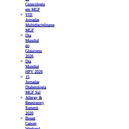
Ginecologia
em MGF
VIII
Jornadas
Multidisciplinares
MGF
Dia
Mundial
do
Glaucoma
2026
Dia
Mundial
HPV 2026
15
Jornadas
Diabetologia
MGF Sul
Allergy &
Respiratory
Summit
2026
Breast
Cancer
Weekend