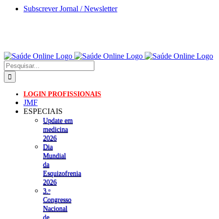
Skip
Subscrever Jornal / Newsletter
to
content
Pesquisar
LOGIN PROFISSIONAIS
JMF
ESPECIAIS
Update em
medicina
2026
Dia
Mundial
da
Esquizofrenia
2026
3.ᵒ
Congresso
Nacional
de