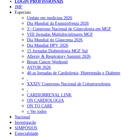
LOGIN PROFISSIONAIS
JMF
Especiais
NOTÍCIAS RECENTES
Update em medicina 2026
Dia Mundial da Esquizofrenia 2026
Plataforma criada por estudantes apoia famílias após diagnóstico
3.ᵒ Congresso Nacional de Ginecologia em MGF
de demência
5 de Agosto, 2026
VIII Jornadas Multidisciplinares MGF
Dia Mundial do Glaucoma 2026
ULS Alto Alentejo e IPO de Lisboa reforçam cooperação em
Dia Mundial HPV 2026
Oncologia, formação e investigação
5 de Agosto, 2026
15 Jornadas Diabetologia MGF Sul
Allergy & Respiratory Summit 2026
Montenegro defende gestão pública ou privada para garantir
Breast Cancer Weekend
médicos de família
5 de Agosto, 2026
ASTOR 2026
40.as Jornadas de Cardiologia, Hipertensão e Diabetes
Governo admite cobrar taxas a utentes que recusem vaga em
.
cuidados continuados
5 de Agosto, 2026
XXXIV Congresso Nacional de Coloproctologia
.
Estudo aponta potencial da casca de maracujá-roxo no controlo
CARDIORRENAL LINK
da inflamação da asma
5 de Agosto, 2026
ON CARDIOLOGIA
ON TO CARE
» Ver todos
Nacional
NOTÍCIAS MAIS LIDAS
Investigação
SIMPÓSIOS
Enfermagem Forense. “Da urgência ao tribunal, cada
Especialidade
gesto conta e cada profissional faz a diferença”