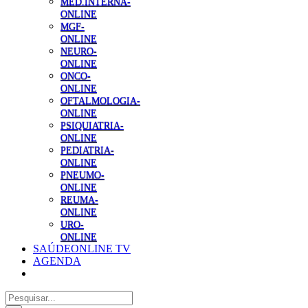
MED.INTERNA-
ONLINE
MGF-
ONLINE
NEURO-
ONLINE
ONCO-
ONLINE
OFTALMOLOGIA-
ONLINE
PSIQUIATRIA-
ONLINE
PEDIATRIA-
ONLINE
PNEUMO-
ONLINE
REUMA-
ONLINE
URO-
ONLINE
SAÚDEONLINE TV
AGENDA
Pesquisar