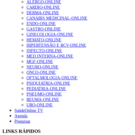
ALERGO-ONLINE
gesto conta e cada profissional faz a diferença”
CARDIO-ONLINE
203 visualizações
DERMA-ONLINE
CANABIS MEDICINAL-ONLINE
ENDO-ONLINE
GASTRO-ONLINE
1.º Episódio do Podcast “Frequência Cardio – Sintoniza
GINECOLOGIA-ONLINE
te na Insuficiência Cardíaca” da Bayer
HEMATO-ONLINE
169 visualizações
HIPERTENSÃO E RCV-ONLINE
INFECTO-ONLINE
MED.INTERNA-ONLINE
MGF-ONLINE
Alguns milhares de utentes podem ficar sem médico de
NEURO-ONLINE
família com nova regras do registo, alerta associação
ONCO-ONLINE
132 visualizações
OFTALMOLOGIA-ONLINE
PSIQUIATRIA-ONLINE
PEDIATRIA-ONLINE
PNEUMO-ONLINE
REUMA-ONLINE
“Os programas de rastreio do cancro do pulmão são
URO-ONLINE
custo-efetivos e representam um investimento
SaúdeOnline TV
sustentável para os sistemas de saúde”
Agenda
93 visualizações
Pesquisar
LINKS RÁPIDOS
Quase quatro em cada dez doentes com enfarte