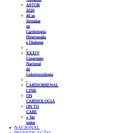
ASTOR
2026
40.as
Jornadas
de
Cardiologia,
Hipertensão
e Diabetes
.
XXXIV
Congresso
Nacional
de
Coloproctologia
.
CARDIORRENAL
LINK
ON
CARDIOLOGIA
ON TO
CARE
» Ver
todos
NACIONAL
INVESTIGAÇÃO