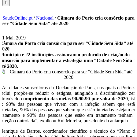
SaudeOnline.pt
/
Nacional
/
Câmara do Porto cria consórcio para
ser “Cidade Sem Sida” até 2020
21 Mai, 2019
Câmara do Porto cria consórcio para ser “Cidade Sem Sida” até
2020
Município e 22 instituições assinaram o protocolo de criação do
consórcio para implementar a estratégia uma “Cidade Sem Sida”
até 2020.
“As cidades subscritoras da Declaração de Paris, nas quais o Porto s
inclui, propõe-se reduzir o estigma, atingindo a discriminação zer
através do
cumprimento das metas 90-90-90 por volta de 2020
, ist
é: 90% das pessoas que vivem com a infeção sabem que estã
infetadas, 90% das pessoas que sabem que estão infetadas estejam e
tratamento e 90% das pessoas que estão em tratamento tenham 
infeção controlada”, explicou Rui Moreira, presidente da autarquia.
Henrique de Barros, coordenador científico e técnico do “Plano d
Ação da Estratégia Porto, Cidade Sem Sida”, observou que, no Porto