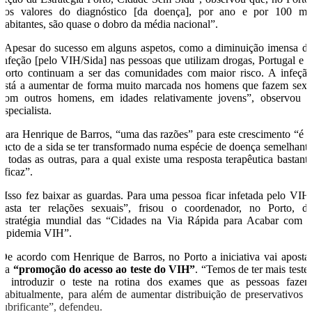
“os valores do diagnóstico [da doença], por ano e por 100 mi
habitantes, são quase o dobro da média nacional”.
“Apesar do sucesso em alguns aspetos, como a diminuição imensa d
infeção [pelo VIH/Sida] nas pessoas que utilizam drogas, Portugal e 
Porto continuam a ser das comunidades com maior risco. A infeçã
está a aumentar de forma muito marcada nos homens que fazem sex
com outros homens, em idades relativamente jovens”, observou 
especialista.
Para Henrique de Barros, “uma das razões” para este crescimento “é 
facto de a sida se ter transformado numa espécie de doença semelhant
a todas as outras, para a qual existe uma resposta terapêutica bastant
eficaz”.
“Isso fez baixar as guardas. Para uma pessoa ficar infetada pelo VIH
basta ter relações sexuais”, frisou o coordenador, no Porto, d
estratégia mundial das “Cidades na Via Rápida para Acabar com 
Epidemia VIH”.
De acordo com Henrique de Barros, no Porto a iniciativa vai aposta
na
“promoção do acesso ao teste do VIH”
. “Temos de ter mais teste
e introduzir o teste na rotina dos exames que as pessoas faze
habitualmente, para além de aumentar distribuição de preservativos 
lubrificante”, defendeu.