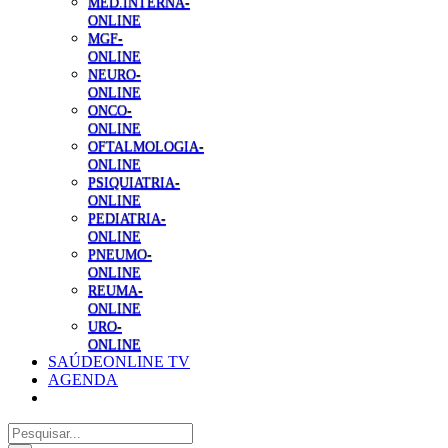
MED.INTERNA-
ONLINE
MGF-
ONLINE
NEURO-
ONLINE
ONCO-
ONLINE
OFTALMOLOGIA-
ONLINE
PSIQUIATRIA-
ONLINE
PEDIATRIA-
ONLINE
PNEUMO-
ONLINE
REUMA-
ONLINE
URO-
ONLINE
SAÚDEONLINE TV
AGENDA
Pesquisar