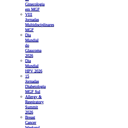
Ginecologia
em MGF
VIII
Jornadas
Multidisciplinares
MGF
Dia
Mundial
do
Glaucoma
2026
Dia
Mundial
HPV 2026
15
Jornadas
Diabetologia
MGF Sul
Allergy &
Respiratory
Summit
2026
Breast
Cancer
Weekend