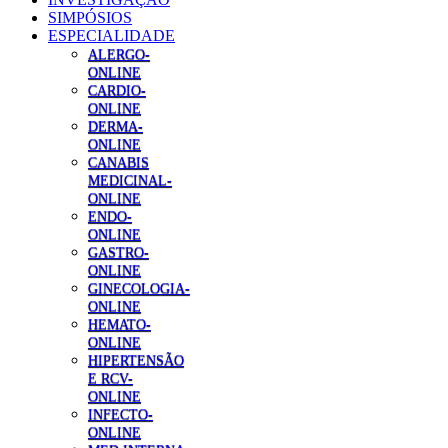
SIMPÓSIOS
ESPECIALIDADE
ALERGO-
ONLINE
CARDIO-
ONLINE
DERMA-
ONLINE
CANABIS
MEDICINAL-
ONLINE
ENDO-
ONLINE
GASTRO-
ONLINE
GINECOLOGIA-
ONLINE
HEMATO-
ONLINE
HIPERTENSÃO
E RCV-
ONLINE
INFECTO-
ONLINE