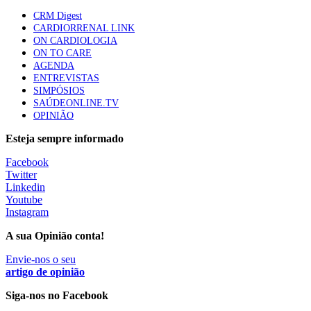
apresentavam níveis elevados de Lp(a), revela estudo
CRM Digest
87 visualizações
CARDIORRENAL LINK
ON CARDIOLOGIA
ON TO CARE
AGENDA
Trodelvy aprovado para primeira linha no cancro da
ENTREVISTAS
mama triplo negativo metastático em doentes não
SIMPÓSIOS
elegíveis para inibidores PD-(L)1
SAÚDEONLINE.TV
61 visualizações
OPINIÃO
Esteja sempre informado
MAIS NOTÍCIAS
Facebook
Twitter
Linkedin
Quase 11.900 jovens recorreram aos cheques psicólogo e
Youtube
nutricionista no primeiro mês
Instagram
7 Ago, 2026
|
0 Comments
A sua Opinião conta!
Envie-nos o seu
ULS de Coimbra estreia cirurgia endoscópica do ouvido com
artigo de opinião
apoio robótico em Portugal
Siga-nos no Facebook
7 Ago, 2026
|
0 Comments