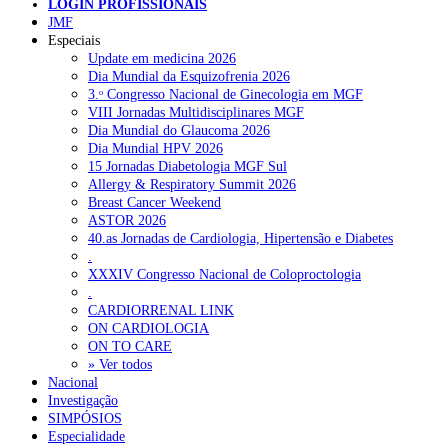
LUSA
LOGIN PROFISSIONAIS
JMF
Especiais
NOTÍCIAS RECENTES
Update em medicina 2026
Dia Mundial da Esquizofrenia 2026
3.ᵒ Congresso Nacional de Ginecologia em MGF
Quase 11.900 jovens recorreram aos cheques psicólogo e
VIII Jornadas Multidisciplinares MGF
nutricionista no primeiro mês
7 de Agosto, 2026
Dia Mundial do Glaucoma 2026
Dia Mundial HPV 2026
ULS de Coimbra estreia cirurgia endoscópica do ouvido com
15 Jornadas Diabetologia MGF Sul
apoio robótico em Portugal
7 de Agosto, 2026
Allergy & Respiratory Summit 2026
Breast Cancer Weekend
Enfermeiros exigem esclarecimentos sobre eventual gestão
ASTOR 2026
privada da ULS do Algarve
7 de Agosto, 2026
40.as Jornadas de Cardiologia, Hipertensão e Diabetes
.
Ordem dos Médicos alerta para riscos no novo sistema de acesso
XXXIV Congresso Nacional de Coloproctologia
a consultas e cirurgias
7 de Agosto, 2026
.
CARDIORRENAL LINK
Portugal está a formar os médicos de que precisa?
6 de Agosto,
ON CARDIOLOGIA
2026
ON TO CARE
» Ver todos
Nacional
Investigação
NOTÍCIAS MAIS LIDAS
SIMPÓSIOS
Especialidade
Enfermagem Forense. “Da urgência ao tribunal, cada