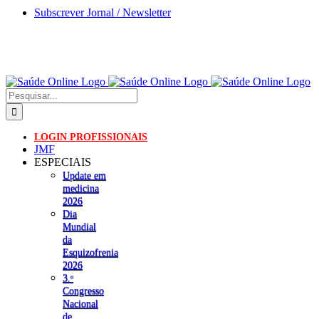
Skip
Subscrever Jornal / Newsletter
to
content
Pesquisar
LOGIN PROFISSIONAIS
JMF
ESPECIAIS
Update em
medicina
2026
Dia
Mundial
da
Esquizofrenia
2026
3.ᵒ
Congresso
Nacional
de