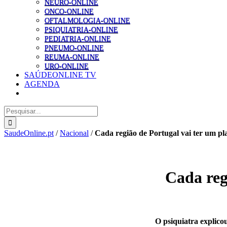
NEURO-ONLINE
ONCO-ONLINE
OFTALMOLOGIA-ONLINE
PSIQUIATRIA-ONLINE
PEDIATRIA-ONLINE
PNEUMO-ONLINE
REUMA-ONLINE
URO-ONLINE
SAÚDEONLINE TV
AGENDA
Pesquisar
SaudeOnline.pt
/
Nacional
/
Cada região de Portugal vai ter um pl
Cada reg
O psiquiatra explico