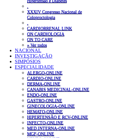
Hipertensão e Diabetes
.
XXXIV Congresso Nacional de
Coloproctologia
.
CARDIORRENAL LINK
ON CARDIOLOGIA
ON TO CARE
» Ver todos
NACIONAL
INVESTIGAÇÃO
SIMPÓSIOS
ESPECIALIDADE
ALERGO-ONLINE
CARDIO-ONLINE
DERMA-ONLINE
CANABIS MEDICINAL-ONLINE
ENDO-ONLINE
GASTRO-ONLINE
GINECOLOGIA-ONLINE
HEMATO-ONLINE
HIPERTENSÃO E RCV-ONLINE
INFECTO-ONLINE
MED.INTERNA-ONLINE
MGF-ONLINE