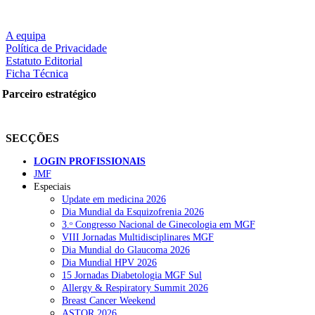
A equipa
Política de Privacidade
Estatuto Editorial
Ficha Técnica
Parceiro estratégico
SECÇÕES
LOGIN PROFISSIONAIS
JMF
Especiais
Update em medicina 2026
Dia Mundial da Esquizofrenia 2026
3.ᵒ Congresso Nacional de Ginecologia em MGF
VIII Jornadas Multidisciplinares MGF
Dia Mundial do Glaucoma 2026
Dia Mundial HPV 2026
15 Jornadas Diabetologia MGF Sul
Allergy & Respiratory Summit 2026
Breast Cancer Weekend
ASTOR 2026