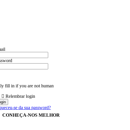
ail
ssword
y fill in if you are not human
Relembrar login
queceu-se da sua password?
CONHEÇA-NOS MELHOR