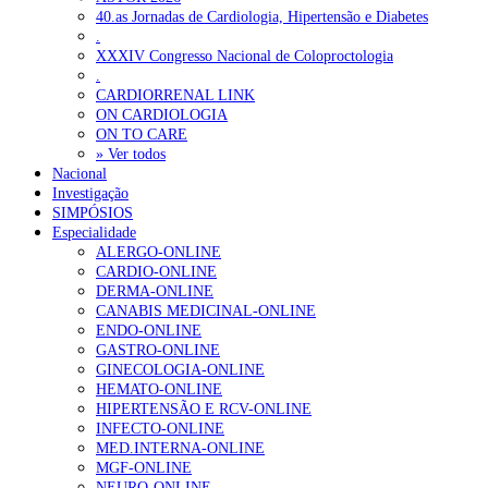
40.as Jornadas de Cardiologia, Hipertensão e Diabetes
.
XXXIV Congresso Nacional de Coloproctologia
.
CARDIORRENAL LINK
ON CARDIOLOGIA
ON TO CARE
» Ver todos
Nacional
Investigação
SIMPÓSIOS
Especialidade
ALERGO-ONLINE
CARDIO-ONLINE
DERMA-ONLINE
CANABIS MEDICINAL-ONLINE
ENDO-ONLINE
GASTRO-ONLINE
GINECOLOGIA-ONLINE
HEMATO-ONLINE
HIPERTENSÃO E RCV-ONLINE
INFECTO-ONLINE
MED.INTERNA-ONLINE
MGF-ONLINE
NEURO-ONLINE