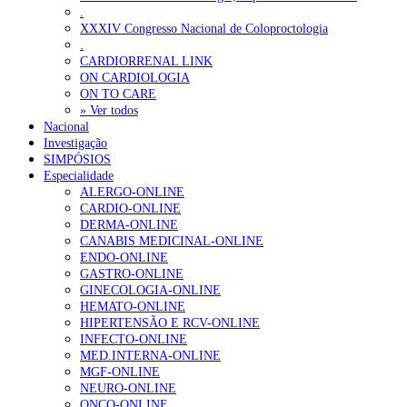
.
XXXIV Congresso Nacional de Coloproctologia
.
CARDIORRENAL LINK
ON CARDIOLOGIA
ON TO CARE
» Ver todos
Nacional
Investigação
SIMPÓSIOS
Especialidade
ALERGO-ONLINE
CARDIO-ONLINE
DERMA-ONLINE
CANABIS MEDICINAL-ONLINE
ENDO-ONLINE
GASTRO-ONLINE
GINECOLOGIA-ONLINE
HEMATO-ONLINE
HIPERTENSÃO E RCV-ONLINE
INFECTO-ONLINE
MED.INTERNA-ONLINE
MGF-ONLINE
NEURO-ONLINE
ONCO-ONLINE