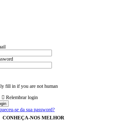
ail
ssword
y fill in if you are not human
Relembrar login
queceu-se da sua password?
CONHEÇA-NOS MELHOR