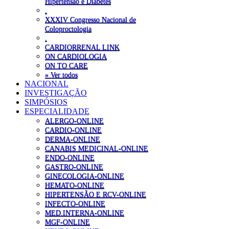
Hipertensão e Diabetes
.
XXXIV Congresso Nacional de
Coloproctologia
.
CARDIORRENAL LINK
ON CARDIOLOGIA
ON TO CARE
» Ver todos
NACIONAL
INVESTIGAÇÃO
SIMPÓSIOS
ESPECIALIDADE
ALERGO-ONLINE
CARDIO-ONLINE
DERMA-ONLINE
CANABIS MEDICINAL-ONLINE
ENDO-ONLINE
GASTRO-ONLINE
GINECOLOGIA-ONLINE
HEMATO-ONLINE
HIPERTENSÃO E RCV-ONLINE
INFECTO-ONLINE
MED.INTERNA-ONLINE
MGF-ONLINE