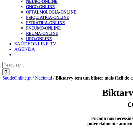
NEURO-ONLINE
ONCO-ONLINE
OFTALMOLOGIA-ONLINE
PSIQUIATRIA-ONLINE
PEDIATRIA-ONLINE
PNEUMO-ONLINE
REUMA-ONLINE
URO-ONLINE
SAÚDEONLINE TV
AGENDA
Pesquisar
SaudeOnline.pt
/
Nacional
/
Biktarvy tem um blister mais fácil de
Biktarv
c
Focada nas necessida
potencialmente aumenta