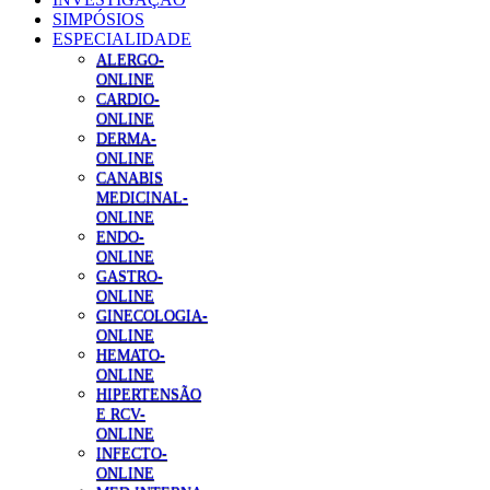
SIMPÓSIOS
ESPECIALIDADE
ALERGO-
ONLINE
CARDIO-
ONLINE
DERMA-
ONLINE
CANABIS
MEDICINAL-
ONLINE
ENDO-
ONLINE
GASTRO-
ONLINE
GINECOLOGIA-
ONLINE
HEMATO-
ONLINE
HIPERTENSÃO
E RCV-
ONLINE
INFECTO-
ONLINE