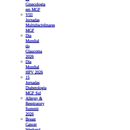
Ginecologia
em MGF
VIII
Jornadas
Multidisciplinares
MGF
Dia
Mundial
do
Glaucoma
2026
Dia
Mundial
HPV 2026
15
Jornadas
Diabetologia
MGF Sul
Allergy &
Respiratory
Summit
2026
Breast
Cancer
Weekend