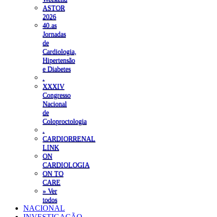
ASTOR
2026
40.as
Jornadas
de
Cardiologia,
Hipertensão
e Diabetes
.
XXXIV
Congresso
Nacional
de
Coloproctologia
.
CARDIORRENAL
LINK
ON
CARDIOLOGIA
ON TO
CARE
» Ver
todos
NACIONAL
INVESTIGAÇÃO