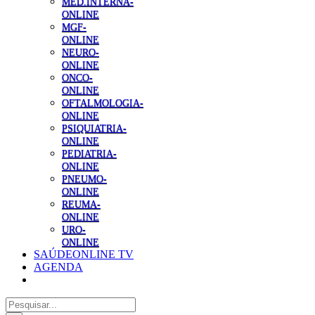
MED.INTERNA-
ONLINE
MGF-
ONLINE
NEURO-
ONLINE
ONCO-
ONLINE
OFTALMOLOGIA-
ONLINE
PSIQUIATRIA-
ONLINE
PEDIATRIA-
ONLINE
PNEUMO-
ONLINE
REUMA-
ONLINE
URO-
ONLINE
SAÚDEONLINE TV
AGENDA
Pesquisar