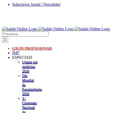
Skip
Subscrever Jornal / Newsletter
to
content
Pesquisar
LOGIN PROFISSIONAIS
JMF
ESPECIAIS
Update em
medicina
2026
Dia
Mundial
da
Esquizofrenia
2026
3.ᵒ
Congresso
Nacional
de