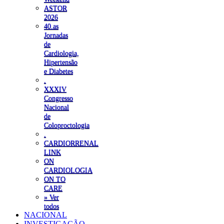
ASTOR
2026
40.as
Jornadas
de
Cardiologia,
Hipertensão
e Diabetes
.
XXXIV
Congresso
Nacional
de
Coloproctologia
.
CARDIORRENAL
LINK
ON
CARDIOLOGIA
ON TO
CARE
» Ver
todos
NACIONAL
INVESTIGAÇÃO