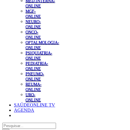
MED.INTERNA-
ONLINE
MGF-
ONLINE
NEURO-
ONLINE
ONCO-
ONLINE
OFTALMOLOGIA-
ONLINE
PSIQUIATRIA-
ONLINE
PEDIATRIA-
ONLINE
PNEUMO-
ONLINE
REUMA-
ONLINE
URO-
ONLINE
SAÚDEONLINE TV
AGENDA
Pesquisar