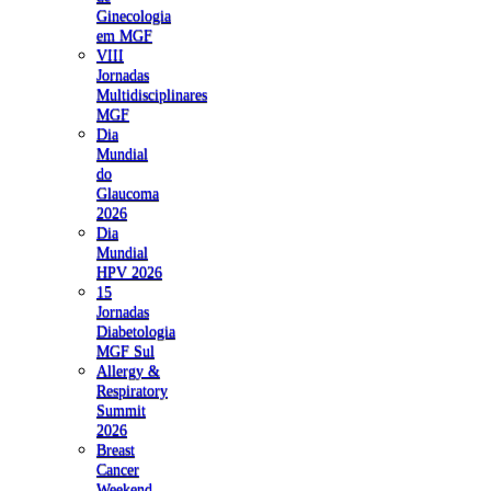
Ginecologia
em MGF
VIII
Jornadas
Multidisciplinares
MGF
Dia
Mundial
do
Glaucoma
2026
Dia
Mundial
HPV 2026
15
Jornadas
Diabetologia
MGF Sul
Allergy &
Respiratory
Summit
2026
Breast
Cancer
Weekend