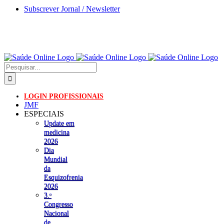
Skip
Subscrever Jornal / Newsletter
to
content
Pesquisar
LOGIN PROFISSIONAIS
JMF
ESPECIAIS
Update em
medicina
2026
Dia
Mundial
da
Esquizofrenia
2026
3.ᵒ
Congresso
Nacional
de