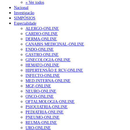
» Ver todos
Nacional
Investigação
SIMPÓSIOS
Especialidade
ALERGO-ONLINE
CARDIO-ONLINE
DERMA-ONLINE
CANABIS MEDICINAL-ONLINE
ENDO-ONLINE
GASTRO-ONLINE
GINECOLOGIA-ONLINE
HEMATO-ONLINE
HIPERTENSÃO E RCV-ONLINE
INFECTO-ONLINE
MED.INTERNA-ONLINE
MGF-ONLINE
NEURO-ONLINE
ONCO-ONLINE
OFTALMOLOGIA-ONLINE
PSIQUIATRIA-ONLINE
PEDIATRIA-ONLINE
PNEUMO-ONLINE
REUMA-ONLINE
URO-ONLINE