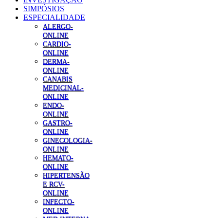
SIMPÓSIOS
ESPECIALIDADE
ALERGO-
ONLINE
CARDIO-
ONLINE
DERMA-
ONLINE
CANABIS
MEDICINAL-
ONLINE
ENDO-
ONLINE
GASTRO-
ONLINE
GINECOLOGIA-
ONLINE
HEMATO-
ONLINE
HIPERTENSÃO
E RCV-
ONLINE
INFECTO-
ONLINE