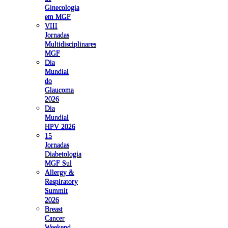
Ginecologia
em MGF
VIII
Jornadas
Multidisciplinares
MGF
Dia
Mundial
do
Glaucoma
2026
Dia
Mundial
HPV 2026
15
Jornadas
Diabetologia
MGF Sul
Allergy &
Respiratory
Summit
2026
Breast
Cancer
Weekend