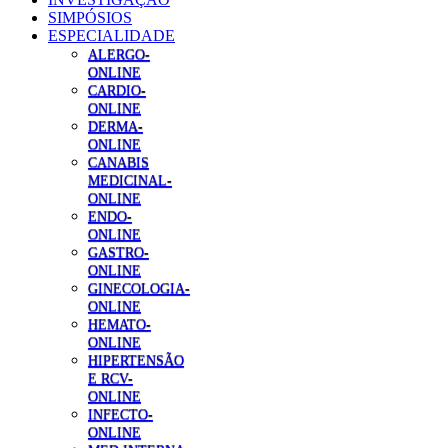
SIMPÓSIOS
ESPECIALIDADE
ALERGO-
ONLINE
CARDIO-
ONLINE
DERMA-
ONLINE
CANABIS
MEDICINAL-
ONLINE
ENDO-
ONLINE
GASTRO-
ONLINE
GINECOLOGIA-
ONLINE
HEMATO-
ONLINE
HIPERTENSÃO
E RCV-
ONLINE
INFECTO-
ONLINE