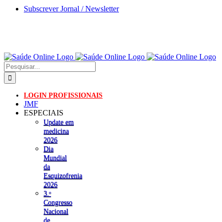
Skip
Subscrever Jornal / Newsletter
to
content
Pesquisar
LOGIN PROFISSIONAIS
JMF
ESPECIAIS
Update em
medicina
2026
Dia
Mundial
da
Esquizofrenia
2026
3.ᵒ
Congresso
Nacional
de