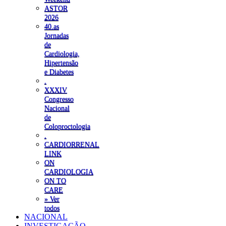
ASTOR
2026
40.as
Jornadas
de
Cardiologia,
Hipertensão
e Diabetes
.
XXXIV
Congresso
Nacional
de
Coloproctologia
.
CARDIORRENAL
LINK
ON
CARDIOLOGIA
ON TO
CARE
» Ver
todos
NACIONAL
INVESTIGAÇÃO