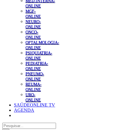
MED.INTERNA-
ONLINE
MGF-
ONLINE
NEURO-
ONLINE
ONCO-
ONLINE
OFTALMOLOGIA-
ONLINE
PSIQUIATRIA-
ONLINE
PEDIATRIA-
ONLINE
PNEUMO-
ONLINE
REUMA-
ONLINE
URO-
ONLINE
SAÚDEONLINE TV
AGENDA
Pesquisar