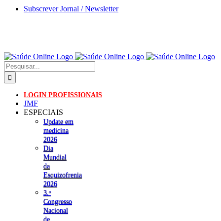
Skip
Subscrever Jornal / Newsletter
to
content
Pesquisar
LOGIN PROFISSIONAIS
JMF
ESPECIAIS
Update em
medicina
2026
Dia
Mundial
da
Esquizofrenia
2026
3.ᵒ
Congresso
Nacional
de