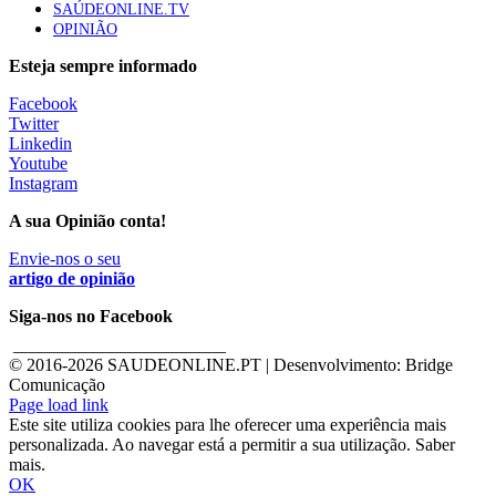
SAÚDEONLINE.TV
OPINIÃO
Esteja sempre informado
Facebook
Twitter
Linkedin
Youtube
Instagram
A sua Opinião conta!
Envie-nos o seu
artigo de opinião
Siga-nos no Facebook
________________________
© 2016-
2026 SAUDEONLINE.PT | Desenvolvimento: Bridge
Comunicação
Page load link
Este site utiliza cookies para lhe oferecer uma experiência mais
personalizada. Ao navegar está a permitir a sua utilização. Saber
mais.
OK