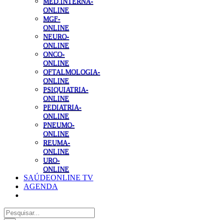
MED.INTERNA-
ONLINE
MGF-
ONLINE
NEURO-
ONLINE
ONCO-
ONLINE
OFTALMOLOGIA-
ONLINE
PSIQUIATRIA-
ONLINE
PEDIATRIA-
ONLINE
PNEUMO-
ONLINE
REUMA-
ONLINE
URO-
ONLINE
SAÚDEONLINE TV
AGENDA
Pesquisar