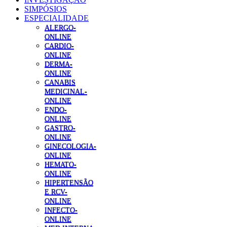
SIMPÓSIOS
ESPECIALIDADE
ALERGO-
ONLINE
CARDIO-
ONLINE
DERMA-
ONLINE
CANABIS
MEDICINAL-
ONLINE
ENDO-
ONLINE
GASTRO-
ONLINE
GINECOLOGIA-
ONLINE
HEMATO-
ONLINE
HIPERTENSÃO
E RCV-
ONLINE
INFECTO-
ONLINE