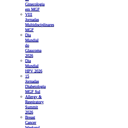
Ginecologia
em MGF
VIII
Jornadas
Multidisciplinares
MGF
Dia
Mundial
do
Glaucoma
2026
Dia
Mundial
HPV 2026
15
Jornadas
Diabetologia
MGF Sul
Allergy &
Respiratory
Summit
2026
Breast
Cancer
Weekend