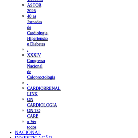
ASTOR
2026
40.as
Jornadas
de
Cardiologia,
Hipertensão
e Diabetes
.
XXXIV
Congresso
Nacional
de
Coloproctologia
.
CARDIORRENAL
LINK
ON
CARDIOLOGIA
ON TO
CARE
» Ver
todos
NACIONAL
INVESTIGAÇÃO