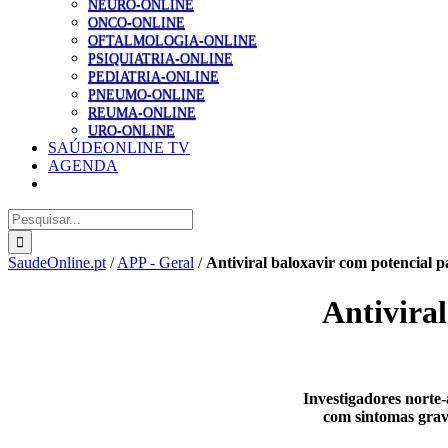
NEURO-ONLINE
ONCO-ONLINE
OFTALMOLOGIA-ONLINE
PSIQUIATRIA-ONLINE
PEDIATRIA-ONLINE
PNEUMO-ONLINE
REUMA-ONLINE
URO-ONLINE
SAÚDEONLINE TV
AGENDA
Pesquisar
SaudeOnline.pt
/
APP - Geral
/
Antiviral baloxavir com potencial 
Antiviral
Investigadores norte-
com sintomas grave