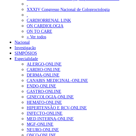
.
XXXIV Congresso Nacional de Coloproctologia
.
CARDIORRENAL LINK
ON CARDIOLOGIA
ON TO CARE
» Ver todos
Nacional
Investigação
SIMPÓSIOS
Especialidade
ALERGO-ONLINE
CARDIO-ONLINE
DERMA-ONLINE
CANABIS MEDICINAL-ONLINE
ENDO-ONLINE
GASTRO-ONLINE
GINECOLOGIA-ONLINE
HEMATO-ONLINE
HIPERTENSÃO E RCV-ONLINE
INFECTO-ONLINE
MED.INTERNA-ONLINE
MGF-ONLINE
NEURO-ONLINE
ONCO-ONLINE