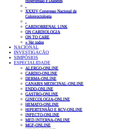
Hipertensão e Diabetes
.
XXXIV Congresso Nacional de
Coloproctologia
.
CARDIORRENAL LINK
ON CARDIOLOGIA
ON TO CARE
» Ver todos
NACIONAL
INVESTIGAÇÃO
SIMPÓSIOS
ESPECIALIDADE
ALERGO-ONLINE
CARDIO-ONLINE
DERMA-ONLINE
CANABIS MEDICINAL-ONLINE
ENDO-ONLINE
GASTRO-ONLINE
GINECOLOGIA-ONLINE
HEMATO-ONLINE
HIPERTENSÃO E RCV-ONLINE
INFECTO-ONLINE
MED.INTERNA-ONLINE
MGF-ONLINE