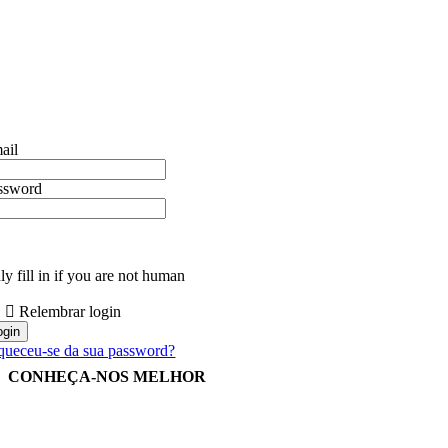
ail
ssword
y fill in if you are not human
Relembrar login
queceu-se da sua password?
CONHEÇA-NOS MELHOR