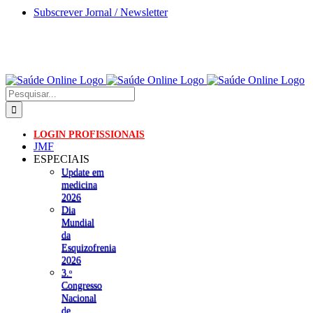
Skip
Subscrever Jornal / Newsletter
to
content
Pesquisar
LOGIN PROFISSIONAIS
JMF
ESPECIAIS
Update em
medicina
2026
Dia
Mundial
da
Esquizofrenia
2026
3.ᵒ
Congresso
Nacional
de