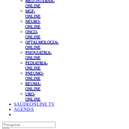
MED.INTERNA-
ONLINE
MGF-
ONLINE
NEURO-
ONLINE
ONCO-
ONLINE
OFTALMOLOGIA-
ONLINE
PSIQUIATRIA-
ONLINE
PEDIATRIA-
ONLINE
PNEUMO-
ONLINE
REUMA-
ONLINE
URO-
ONLINE
SAÚDEONLINE TV
AGENDA
Pesquisar