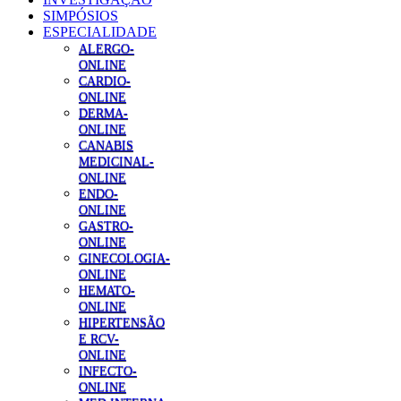
SIMPÓSIOS
ESPECIALIDADE
ALERGO-
ONLINE
CARDIO-
ONLINE
DERMA-
ONLINE
CANABIS
MEDICINAL-
ONLINE
ENDO-
ONLINE
GASTRO-
ONLINE
GINECOLOGIA-
ONLINE
HEMATO-
ONLINE
HIPERTENSÃO
E RCV-
ONLINE
INFECTO-
ONLINE