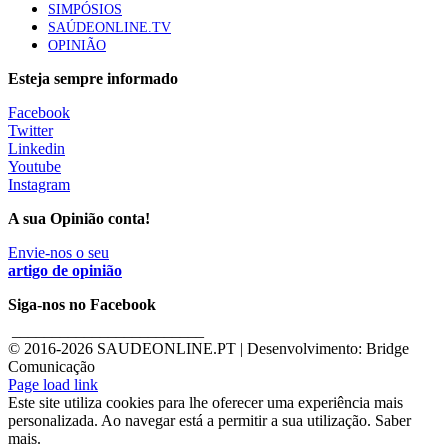
SIMPÓSIOS
SAÚDEONLINE.TV
OPINIÃO
Esteja sempre informado
Facebook
Twitter
Linkedin
Youtube
Instagram
A sua Opinião conta!
Envie-nos o seu
artigo de opinião
Siga-nos no Facebook
________________________
© 2016-
2026 SAUDEONLINE.PT | Desenvolvimento: Bridge
Comunicação
Page load link
Este site utiliza cookies para lhe oferecer uma experiência mais
personalizada. Ao navegar está a permitir a sua utilização. Saber
mais.