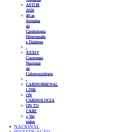
ASTOR
2026
40.as
Jornadas
de
Cardiologia,
Hipertensão
e Diabetes
.
XXXIV
Congresso
Nacional
de
Coloproctologia
.
CARDIORRENAL
LINK
ON
CARDIOLOGIA
ON TO
CARE
» Ver
todos
NACIONAL
INVESTIGAÇÃO