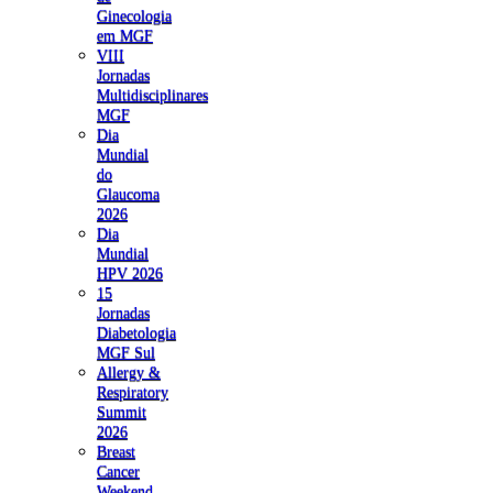
Ginecologia
em MGF
VIII
Jornadas
Multidisciplinares
MGF
Dia
Mundial
do
Glaucoma
2026
Dia
Mundial
HPV 2026
15
Jornadas
Diabetologia
MGF Sul
Allergy &
Respiratory
Summit
2026
Breast
Cancer
Weekend